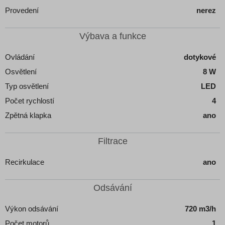
Provedení
nerez
Výbava a funkce
Ovládání
dotykové
Osvětlení
8 W
Typ osvětlení
LED
Počet rychlostí
4
Zpětná klapka
ano
Filtrace
Recirkulace
ano
Odsávání
Výkon odsávání
720 m3/h
Počet motorů
1