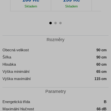
Skladem
Skladem
Sk
u
Detail produktu
Detail produktu
Detail
Rozměry
Obecná velikost
90 cm
Šířka
90 cm
Hloubka
60 cm
Výška minimální
65 cm
Výška maximální
115 cm
Parametry
Energetická třída
B
Maximální hlučnost
66 dB