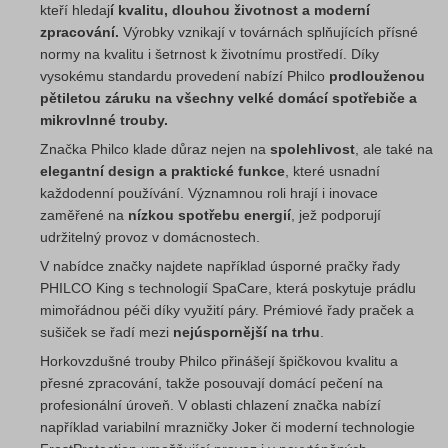
kteří hledaj
í kvalitu, dlouhou životnost a moderní
zpracování.
Výrobky vznikají v továrnách splňujících přísné
normy na kvalitu i šetrnost k životnímu prostředí. Díky
vysokému standardu provedení nabízí Philco
prodlouženou
pětiletou záruku na všechny velké domácí spotřebiče a
mikrovlnné trouby.
Značka Philco klade důraz nejen na
spolehlivost
, ale také na
elegantní design a praktické funkce
, které usnadní
každodenní používání. Významnou roli hrají i inovace
zaměřené na
nízkou spotřebu energií
, jež podporují
udržitelný provoz v domácnostech.
V nabídce značky najdete například úsporné pračky řady
PHILCO King s technologií SpaCare, která poskytuje prádlu
mimořádnou péči díky využití páry. Prémiové řady praček a
sušiček se řadí mezi
nejúspornější na trhu
.
Horkovzdušné trouby Philco přinášejí špičkovou kvalitu a
přesné zpracování, takže posouvají domácí pečení na
profesionální úroveň. V oblasti chlazení značka nabízí
například variabilní mrazničky Joker či moderní technologie