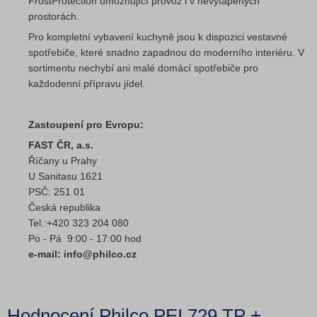
FrostProtection umožňující provoz i v nevytápěných
prostorách.
Pro kompletní vybavení kuchyně jsou k dispozici vestavné
spotřebiče, které snadno zapadnou do moderního interiéru. V
sortimentu nechybí ani malé domácí spotřebiče pro
každodenní přípravu jídel.
Zastoupení pro Evropu:
FAST ČR, a.s.
Říčany u Prahy
U Sanitasu 1621
PSČ: 251 01
Česká republika
Tel.:+420 323 204 080
Po - Pá 9:00 - 17:00 hod
e-mail: info@philco.cz
Hodnocení Philco PEI 729 TP +