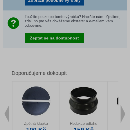
Zobrazit podobné výrobky
Toužíte pouze po tomto výrobku? Napište nám. Zjistíme,
zdali ho pro vás dokážeme obstarat a e-mailem vám
odpovíme.
Zeptat se na dostupnost
Doporučujeme dokoupit
Zpětná klapka
Redukce odtahu
Uhlíko
100 Kč
159 Kč
29