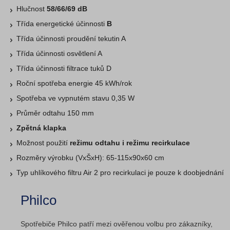
Hlučnost
58/66/69 dB
Třída energetické účinnosti
B
Třída účinnosti proudění tekutin A
Třída účinnosti osvětlení A
Třída účinnosti filtrace tuků D
Roční spotřeba energie 45 kWh/rok
Spotřeba ve vypnutém stavu 0,35 W
Průměr odtahu 150 mm
Zpětná klapka
Možnost použití
režimu odtahu i režimu recirkulace
Rozměry výrobku (VxŠxH): 65-115x90x60 cm
Typ uhlíkového filtru Air 2 pro recirkulaci je pouze k doobjednání
Philco
Spotřebiče Philco patří mezi ověřenou volbu pro zákazníky,