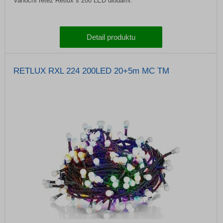
Vanoční řetěz Retlux s 200 LED diodami.
Detail produktu
RETLUX RXL 224 200LED 20+5m MC TM