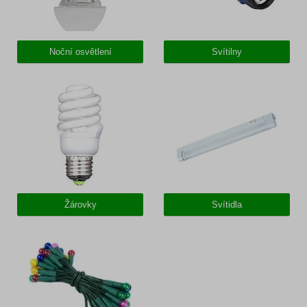
Noční osvětlení
Svítilny
Žárovky
Svítidla