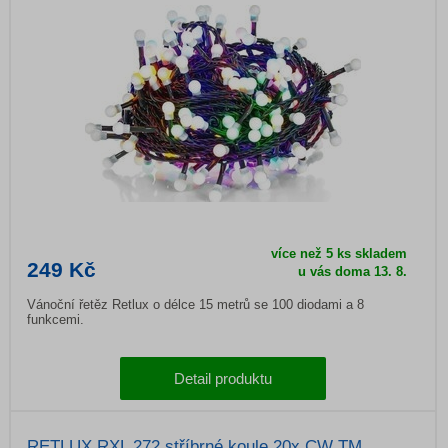
více než 5 ks skladem
249 Kč
u vás doma 13. 8.
Vánoční řetěz Retlux o délce 15 metrů se 100 diodami a 8
funkcemi.
Detail produktu
RETLUX RXL 272 stříbrné koule 20x CW TM