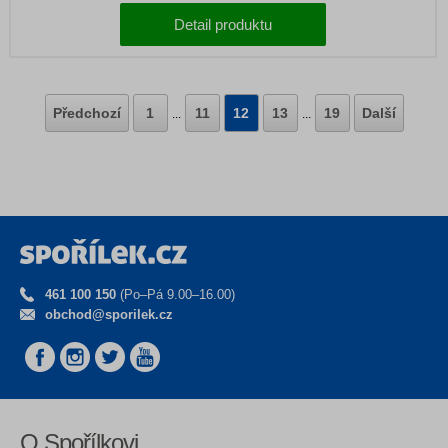
Detail produktu
Předchozí
1
11
12
13
19
Další
...
...
461 100 150
(Po–Pá 9.00–16.00)
obchod@sporilek.cz
O Spořílkovi