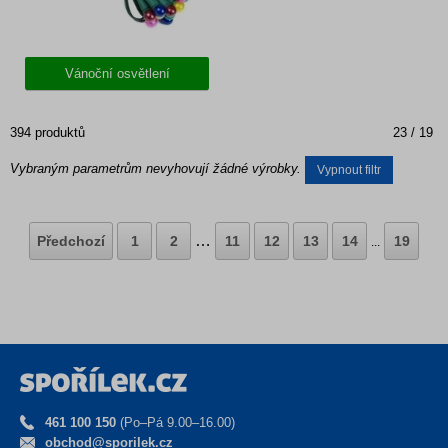
Vánoční osvětlení
394 produktů
23 / 19
Vybraným parametrům nevyhovují žádné výrobky.
Vypnout filtr
…
Předchozí
1
2
11
12
13
14
19
...
461 100 150
(Po–Pá 9.00–16.00)
obchod@sporilek.cz