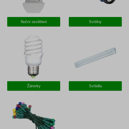
Noční osvětlení
Svítilny
Žárovky
Svítidla