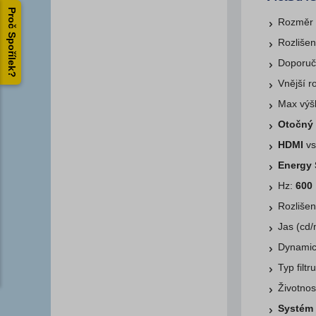
Proč Spořílek?
Rozměr 
Rozliše
Doporuč
Vnější 
Max vý
Otočný
HDMI
vs
Energy 
Hz:
600
Rozliše
Jas (cd
Dynamic
Typ filt
Životnos
Systém 