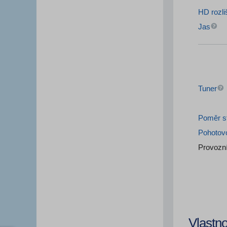
HD rozli
Jas
Tuner
Poměr s
Pohotovo
Provozní
Vlastno