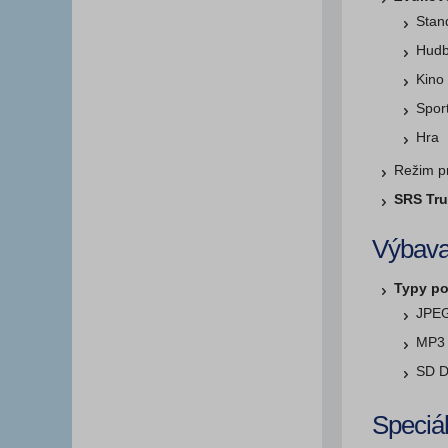
Stan
Hud
Kino
Spor
Hra
Režim p
SRS Tr
Výbav
Typy p
JPE
MP3
SD D
Speciál