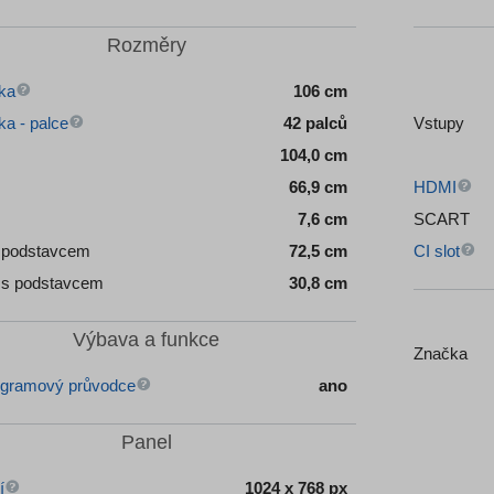
Rozměry
ka
106 cm
ka - palce
42 palců
Vstupy
104,0 cm
66,9 cm
HDMI
7,6 cm
SCART
 podstavcem
72,5 cm
CI slot
Hloubka s podstavcem
30,8 cm
Výbava a funkce
Značka
gramový průvodce
ano
Panel
í
1024 x 768 px