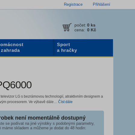
Registrace
Přihlášení
počet:
0
ks
cena:
0 Kč
omácnost
Sport
 zahrada
a hračky
PQ6000
televizor LG s bezrámovou technologií, atraktivním designem a
vým procesorem. Ve výbavě dále
… Číst dále
robek není momentálně dostupný
te se podívat na jiné výrobky s podobnými parametry,
é máme skladem a můžeme je dodat do 48 hodin: