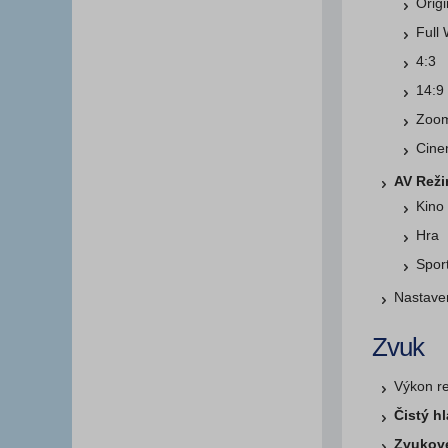
Origi
Full
4:3
14:9
Zoo
Cin
AV Rež
Kino
Hra
Spor
Nastaven
Zvuk
Výkon r
Čistý h
Zvukové