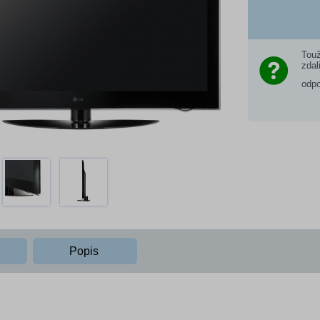
Touž
zdal
odp
Popis