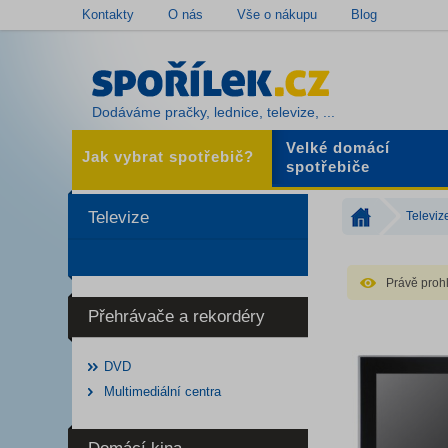
Kontakty
O nás
Vše o nákupu
Blog
Dodáváme pračky, lednice, televize, ...
Velké domácí
Jak vybrat spotřebič?
spotřebiče
Televize
Televiz
Právě prohl
Přehrávače a rekordéry
DVD
Multimediální centra