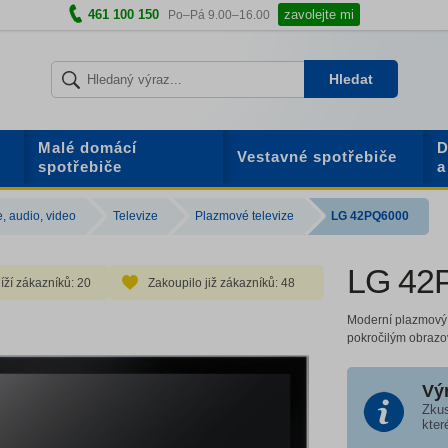
461 100 150
zavolejte mi
Po–Pá 9.00–16.00
Hledat
Malé domácí
D
Vestavné spotřebiče
spotřebiče
a
e, audio, video
Televize
Plazmové televize
LG 42PQ6000
LG 42
íží zákazníků:
20
Zakoupilo již zákazníků:
48
Moderní plazmový 
pokročilým obrazo
Vý
Zkus
kter