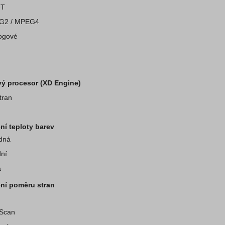
-T
G2 / MPEG4
ogové
ý procesor (XD Engine)
tran
ní teploty barev
dná
dní
á
ní poměru stran
 Scan