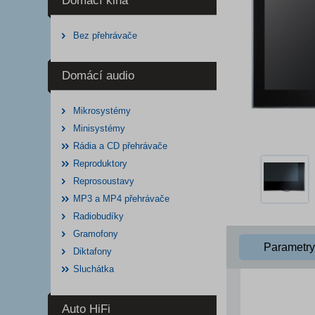
Domácí kina
Bez přehrávače
Domácí audio
Mikrosystémy
Minisystémy
Rádia a CD přehrávače
Reproduktory
Reprosoustavy
MP3 a MP4 přehrávače
Radiobudíky
Gramofony
Parametry
Diktafony
Sluchátka
Auto HiFi