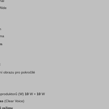
nal
 Wide
m
ema
im
t
í obrazu pro pokročilé
eproduktorů (W)
10
W +
10
W
las
(Clear Voice)
 režimy