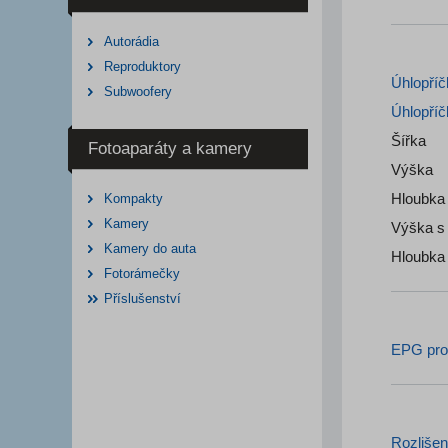
Autorádia
Reproduktory
Úhlopříč
Subwoofery
Úhlopříč
Šířka
Fotoaparáty a kamery
Výška
Hloubka
Kompakty
Kamery
Výška s
Kamery do auta
Fotorámečky
Příslušenství
EPG pro
Rozlišen