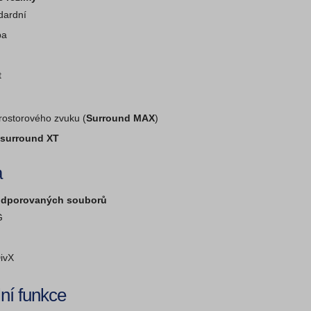
dardní
ba
t
rostorového zvuku (
Surround MAX
)
usurround XT
a
odporovaných souborů
G
ivX
ní funkce