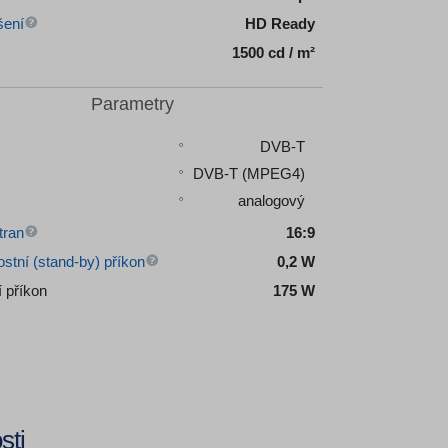
šení
HD Ready
1500 cd / m²
Parametry
DVB-T
DVB-T (MPEG4)
analogový
tran
16:9
stní (stand-by) příkon
0,2 W
 příkon
175 W
sti