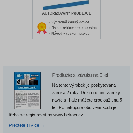
AUTORIZOVANÝ PRODEJCE
• Výhradně
český dovoz
• Jistota
reklamace a servisu
•
Návod
v českém jazyce
Prodlužte si záruku na 5 let
Na tento výrobek je poskytována
záruka 2 roky. Dokoupením záruky
navíc si ji ale můžete prodloužit na 5
let. Po nákupu a obdržení kódu je
třeba se registrovat na www.bekocr.cz.
Přečtěte si více →