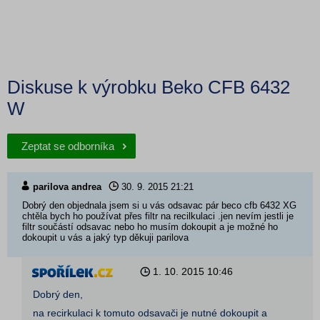
Diskuse k výrobku Beko CFB 6432
W
Zeptat se odborníka
parilova andrea
30. 9. 2015
21:21
Dobrý den objednala jsem si u vás odsavac pár beco cfb 6432 XG
chtěla bych ho používat přes filtr na recilkulaci .jen nevím jestli je
filtr součástí odsavac nebo ho musím dokoupit a je možné ho
dokoupit u vás a jaký typ děkuji parilova
1. 10. 2015
10:46
Dobrý den,
na recirkulaci k tomuto odsavači je nutné dokoupit a