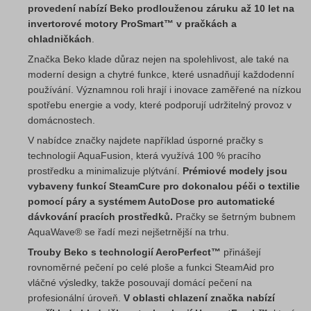
provedení nabízí Beko prodlouženou záruku až 10 let na
invertorové motory ProSmart™ v pračkách a
chladničkách
.
Značka Beko klade důraz nejen na spolehlivost, ale také na
moderní design a chytré funkce, které usnadňují každodenní
používání. Významnou roli hrají i inovace zaměřené na nízkou
spotřebu energie a vody, které podporují udržitelný provoz v
domácnostech.
V nabídce značky najdete například úsporné pračky s
technologií AquaFusion, která využívá 100 % pracího
prostředku a minimalizuje plýtvání.
Prémiové modely jsou
vybaveny funkcí SteamCure pro dokonalou péči o textilie
pomocí páry a systémem AutoDose pro automatické
dávkování pracích prostředků.
Pračky se šetrným bubnem
AquaWave® se řadí mezi nejšetrnější na trhu.
Trouby Beko s technologií AeroPerfect™
přinášejí
rovnoměrné pečení po celé ploše a funkci SteamAid pro
vláčné výsledky, takže posouvají domácí pečení na
profesionální úroveň.
V oblasti chlazení značka nabízí