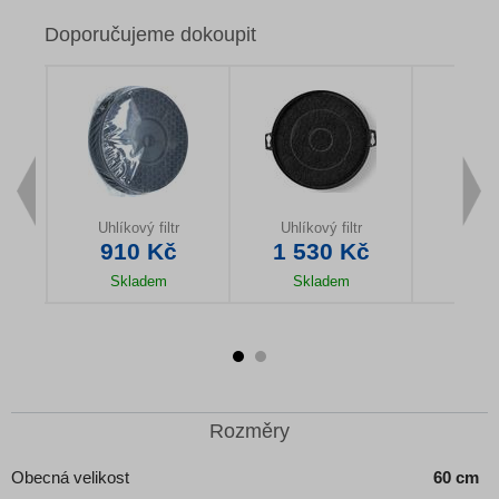
Doporučujeme dokoupit
Uhlíkový filtr
Uhlíkový filtr
Či
910 Kč
1 530 Kč
16
Skladem
Skladem
Sk
u
Detail produktu
Detail produktu
Detail
Rozměry
Obecná velikost
60 cm