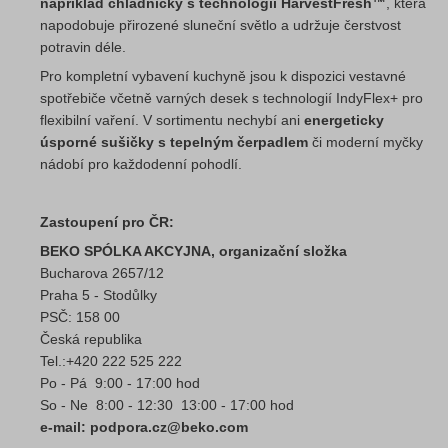
například chladničky s technologií HarvestFresh™
, která
napodobuje přirozené sluneční světlo a udržuje čerstvost
potravin déle.
Pro kompletní vybavení kuchyně jsou k dispozici vestavné
spotřebiče včetně varných desek s technologií IndyFlex+ pro
flexibilní vaření. V sortimentu nechybí ani
energeticky
úsporné sušičky s tepelným čerpadlem
či moderní myčky
nádobí pro každodenní pohodlí.
Zastoupení pro ČR:
BEKO SPÓLKA AKCYJNA, organizační složka
Bucharova 2657/12
Praha 5 - Stodůlky
PSČ: 158 00
Česká republika
Tel.:+420 222 525 222
Po - Pá 9:00 - 17:00 hod
So - Ne 8:00 - 12:30 13:00 - 17:00 hod
e-mail: podpora.cz@beko.com