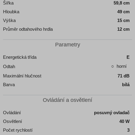
Šířka
59,8 cm
Hloubka
49 cm
Výška
15 cm
Průměr odtahového hrdla
12 cm
Parametry
Energetická třída
E
horní
Odtah
Maximální hlučnost
71 dB
Barva
bílá
Ovládání a osvětlení
Ovládání
posuvný ovladač
Osvětlení
40 W
Počet rychlostí
3