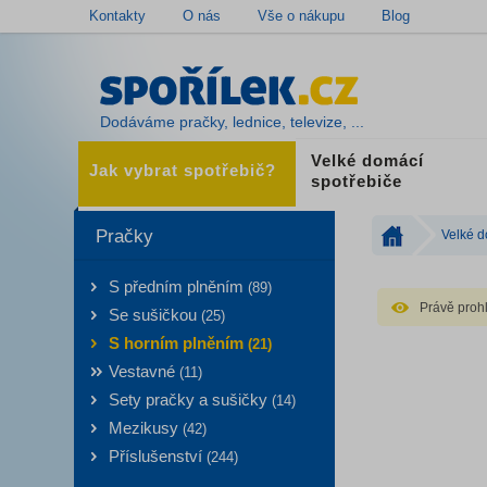
Kontakty
O nás
Vše o nákupu
Blog
Dodáváme pračky, lednice, televize, ...
Velké domácí
Jak vybrat spotřebič?
spotřebiče
Pračky
Velké d
S předním plněním
(89)
Právě prohl
Se sušičkou
(25)
S horním plněním
(21)
Vestavné
(11)
Sety pračky a sušičky
(14)
Mezikusy
(42)
Příslušenství
(244)