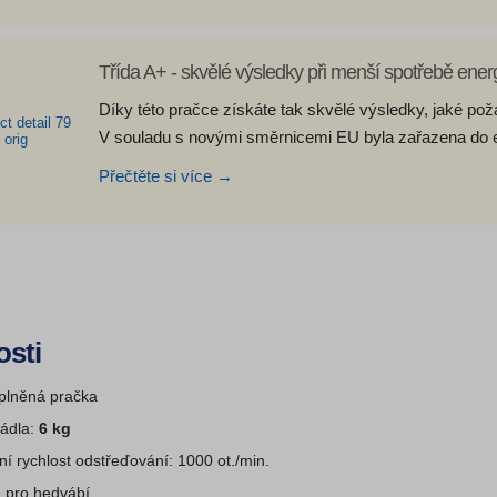
Třída A+ - skvělé výsledky při menší spotřebě ener
Díky této pračce získáte tak skvělé výsledky, jaké požad
V souladu s novými směrnicemi EU byla zařazena do e
Přečtěte si více →
osti
plněná pračka
rádla:
6 kg
í rychlost odstřeďování: 1000 ot./min.
 pro hedvábí