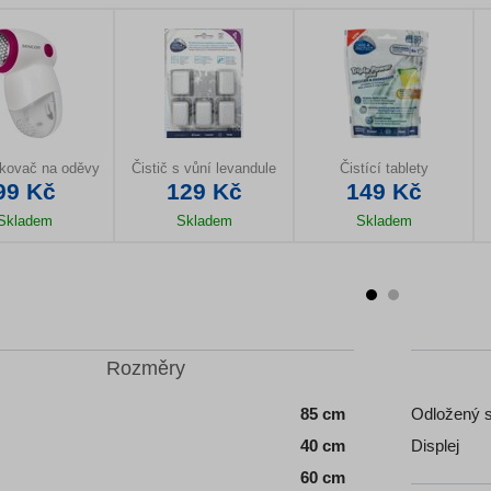
kovač na oděvy
Čistič s vůní levandule
Čistící tablety
99 Kč
129 Kč
149 Kč
Skladem
Skladem
Skladem
il produktu
Detail produktu
Detail produktu
Rozměry
85 cm
Odložený s
40 cm
Displej
60 cm