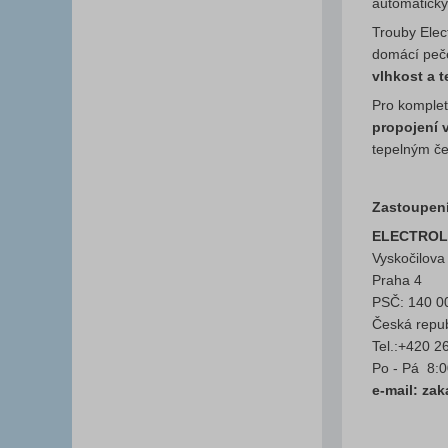
automaticky
Trouby Elec
domácí peče
vlhkost a 
Pro komplet
propojení 
tepelným če
Zastoupení
ELECTROLUX
Vyskočilova
Praha 4
PSČ: 140 0
Česká repub
Tel.:+420 2
Po - Pá 8:0
e-mail: za