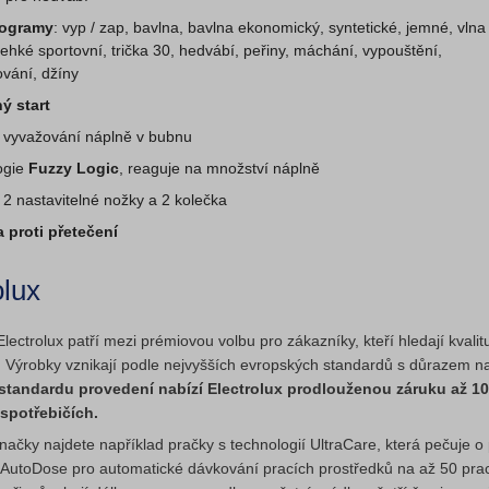
rogramy
: vyp / zap, bavlna, bavlna ekonomický, syntetické, jemné, vlna 
lehké sportovní, trička 30, hedvábí, peřiny, máchání, vypouštění,
vání, džíny
ý start
a vyvažování náplně v bubnu
ogie
Fuzzy Logic
, reaguje na množství náplně
 2 nastavitelné nožky a 2 kolečka
 proti přetečení
olux
lectrolux patří mezi prémiovou volbu pro zákazníky, kteří hledají kval
t. Výrobky vznikají podle nejvyšších evropských standardů s důrazem n
tandardu provedení nabízí Electrolux prodlouženou záruku až 10 
spotřebičích.
ačky najdete například pračky s technologií UltraCare, která pečuje o p
 AutoDose pro automatické dávkování pracích prostředků na až 50 prac