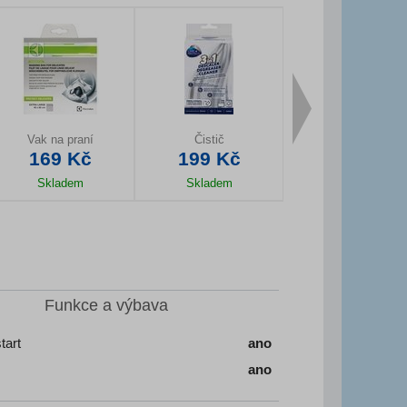
Vak na praní
Čistič
Napouštěcí hadice 
169 Kč
199 Kč
214 Kč
Skladem
Skladem
Skladem
Detail produktu
Detail produktu
Detail produktu
Funkce a výbava
tart
ano
ano