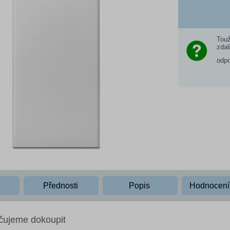
Touž
zdal
odp
Přednosti
Popis
Hodnocen
čujeme dokoupit