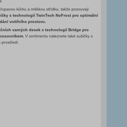
i.
křupavou kůrku a měkkou střídku, takže posouvají
ničky s technologií TwinTech NoFrost pro optimální
dání vnitřního prostoru.
čních varných desek s technologií Bridge pro
m posuvníkem.
V sortimentu naleznete také sušičky s
prostředí.