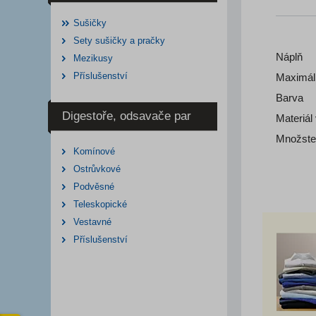
Sušičky
Sety sušičky a pračky
Náplň
Mezikusy
Příslušenství
Maximál
Barva
Digestoře, odsavače par
Materiál
Množste
Komínové
Ostrůvkové
Podvěsné
Teleskopické
Vestavné
Příslušenství