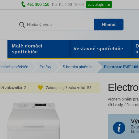
461 100 150
zavolejte mi
Po–Pá 9.00–16.00
Hledat
Malé domácí
D
Vestavné spotřebiče
spotřebiče
a
omácí spotřebiče
Pračky
S horním plněním
Electrolux EWT 10
Electr
íží zákazníků:
2
Zakoupilo již zákazníků:
53
Vrchem plnění prač
49 l vody, účinnost
Vý
Zkus
kter