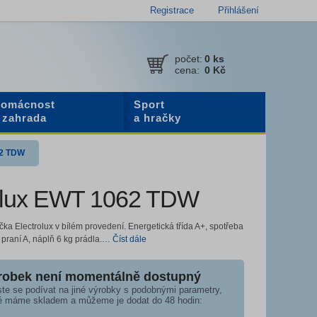
Registrace
Přihlášení
počet:
0
ks
cena:
0 Kč
omácnost
Sport
 zahrada
a hračky
62 TDW
olux EWT 1062 TDW
ka Electrolux v bílém provedení. Energetická třída A+, spotřeba
 praní A, náplň 6 kg prádla.
… Číst dále
robek není momentálně dostupný
te se podívat na jiné výrobky s podobnými parametry,
é máme skladem a můžeme je dodat do 48 hodin: