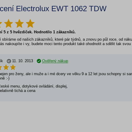
cení Electrolux EWT 1062 TDW
ní
5
z
5
hvězdiček. Hodnotilo
1
zákazníků.
 sbíráme od našich zákazníků, které pár týdnů, a znovu po půl roce, od ná
ás nakoupíte i vy, budete moci tento produkt také ohodnotit a sdělit tak svo
ík
11. 10. 2013
Ověřený nákup
ejen pro ženy, ale i muže a i mé dcery ve věku 9 a 12 let jsou schopny si sam
ně :-)
české menu, dotykové ovládání, displej,
relativně tichá a cena