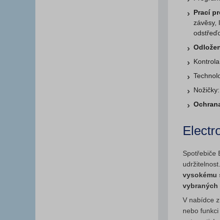
Prací p
závěsy, 
odstřeďo
Odložen
Kontrol
Technol
Nožičky:
Ochrana
Electr
Spotřebiče E
udržitelnos
vysokému s
vybraných 
V nabídce zn
nebo funkci