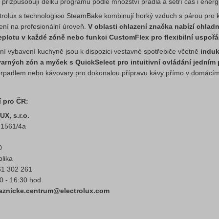
 přizpůsobují délku programu podle množství prádla a šetří čas i energi
trolux s technologією SteamBake kombinují horký vzduch s párou pro 
ní na profesionální úroveň.
V oblasti chlazení značka nabízí chlad
teplotu v každé zóně nebo funkci CustomFlex pro flexibilní uspořá
ní vybavení kuchyně jsou k dispozici vestavné spotřebiče včetně
induk
varných zón a myček s QuickSelect pro intuitivní ovládání jední
rpadlem nebo kávovary pro dokonalou přípravu kávy přímo v domácím 
 pro ČR:
, s.r.o.
 1561/4a
0
lika
61 302 261
0 - 16:30 hod
kaznicke.centrum@electrolux.com