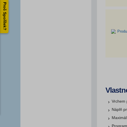
Proč Spořílek?
Vlastn
Vrchem 
Náplň p
Maximáln
Program