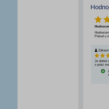
Hodno
Hodnoce
Hodnocení
Pokud u n
Zákazn
Je dobrá n
o práci mé