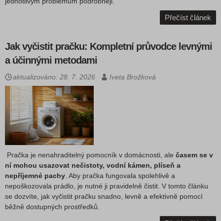
jednotlivým problémům podrobněji.
Přečíst článek
Jak vyčistit pračku: Kompletní průvodce levnými
a účinnými metodami
aktualizováno: 28. 7. 2026
Iveta Brožková
Pračka je nenahraditelný pomocník v domácnosti, ale
časem se v
ní mohou usazovat nečistoty, vodní kámen, plíseň a
nepříjemné pachy
. Aby pračka fungovala spolehlivě a
nepoškozovala prádlo, je nutné ji pravidelně čistit. V tomto článku
se dozvíte, jak vyčistit pračku snadno, levně a efektivně pomocí
běžně dostupných prostředků.