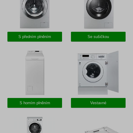
S předním plněním
Se sušičkou
S horním plněním
Vestavné