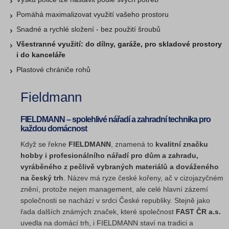
Pomáhá maximalizovat využití vašeho prostoru
Snadné a rychlé složení - bez použití šroubů
Všestranné využití: do dílny, garáže, pro skladové prostory
i do kanceláře
Plastové chrániče rohů
Fieldmann
FIELDMANN – spolehlivé nářadí a zahradní technika pro
každou domácnost
Když se řekne
FIELDMANN
, znamená to
kvalitní značku
hobby i profesionálního nářadí pro dům a zahradu,
vyráběného z pečlivě vybraných materiálů a dováženého
na český trh
. Název má ryze české kořeny, ač v cizojazyčném
znění, protože nejen management, ale celé hlavní zázemí
společnosti se nachází v srdci České republiky. Stejně jako
řada dalších známých značek, které společnost
FAST ČR a.s.
uvedla na domácí trh, i FIELDMANN staví na tradici a