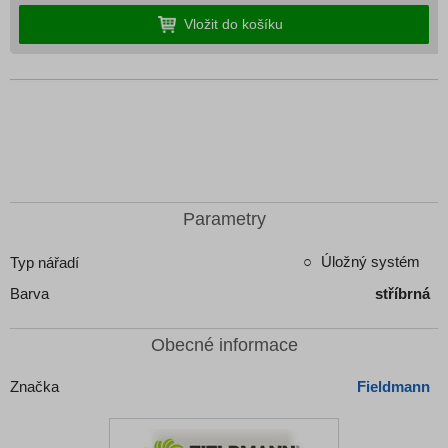
u vás doma
1 345 Kč
Včetně DPH a 0 Kč PHE
Parametry
Úložný systém
Typ nářadí
Barva
stříbrná
Obecné informace
Značka
Fieldmann