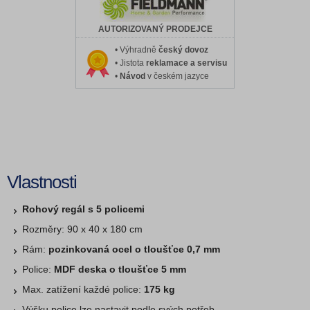
AUTORIZOVANÝ PRODEJCE
• Výhradně
český dovoz
• Jistota
reklamace a servisu
•
Návod
v českém jazyce
Vlastnosti
Rohový regál s 5 policemi
Rozměry: 90 x 40 x 180 cm
Rám:
pozinkovaná ocel o tloušťce 0,7 mm
Police:
MDF deska o tloušťce 5 mm
Max. zatížení každé police:
175 kg
Výšku police lze nastavit podle svých potřeb