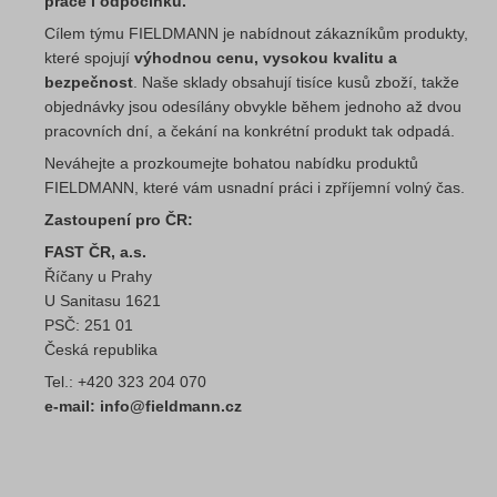
práce i odpočinku.
Cílem týmu FIELDMANN je nabídnout zákazníkům produkty,
které spojují
výhodnou cenu, vysokou kvalitu a
bezpečnost
. Naše sklady obsahují tisíce kusů zboží, takže
objednávky jsou odesílány obvykle během jednoho až dvou
pracovních dní, a čekání na konkrétní produkt tak odpadá.
Neváhejte a prozkoumejte bohatou nabídku produktů
FIELDMANN, které vám usnadní práci i zpříjemní volný čas.
Zastoupení pro ČR:
FAST ČR, a.s.
Říčany u Prahy
U Sanitasu 1621
PSČ: 251 01
Česká republika
Tel.: +420 323 204 070
e-mail: info@fieldmann.cz