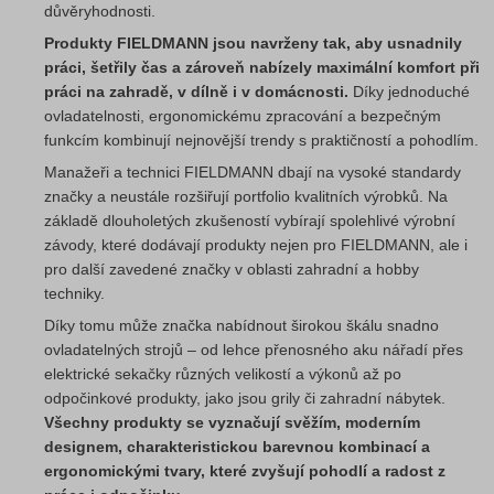
důvěryhodnosti.
Produkty FIELDMANN jsou navrženy tak, aby usnadnily
práci, šetřily čas a zároveň nabízely maximální komfort při
práci na zahradě, v dílně i v domácnosti.
Díky jednoduché
ovladatelnosti, ergonomickému zpracování a bezpečným
funkcím kombinují nejnovější trendy s praktičností a pohodlím.
Manažeři a technici FIELDMANN dbají na vysoké standardy
značky a neustále rozšiřují portfolio kvalitních výrobků. Na
základě dlouholetých zkušeností vybírají spolehlivé výrobní
závody, které dodávají produkty nejen pro FIELDMANN, ale i
pro další zavedené značky v oblasti zahradní a hobby
techniky.
Díky tomu může značka nabídnout širokou škálu snadno
ovladatelných strojů – od lehce přenosného aku nářadí přes
elektrické sekačky různých velikostí a výkonů až po
odpočinkové produkty, jako jsou grily či zahradní nábytek.
Všechny produkty se vyznačují svěžím, moderním
designem, charakteristickou barevnou kombinací a
ergonomickými tvary, které zvyšují pohodlí a radost z