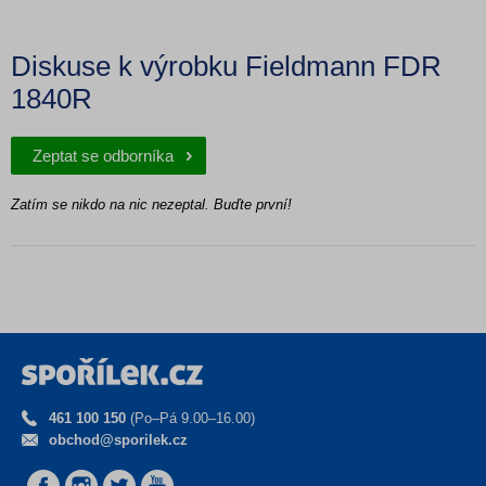
Diskuse k výrobku Fieldmann FDR
1840R
Zeptat se odborníka
Zatím se nikdo na nic nezeptal. Buďte první!
461 100 150
(Po–Pá 9.00–16.00)
obchod@sporilek.cz