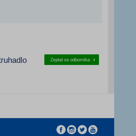
truhadlo
Zeptat se odborníka
z