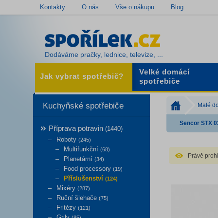
Kontakty
O nás
Vše o nákupu
Blog
Dodáváme pračky, lednice, televize, ...
Velké domácí
Jak vybrat spotřebič?
spotřebiče
Kuchyňské spotřebiče
Malé do
Sencor STX 0
Příprava potravin
(1440)
Roboty
(245)
Multifunkční
(68)
Právě prohl
Planetární
(34)
Food processory
(19)
Příslušenství
(124)
Mixéry
(287)
Ruční šlehače
(75)
Fritézy
(121)
Grily
(85)