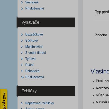
Vestavné
Příslušenství
Typ přís
Vysavače
Bezsáčkové
Značka
Sáčkové
Multifunkční
S vodní filtrací
Tyčové
Ruční
Vlastno
Robotické
Příslušenství
Přísluše
Nerezov
Žehličky
Proč Spořílek?
Může krá
5 kusů 
Napařovací žehličky