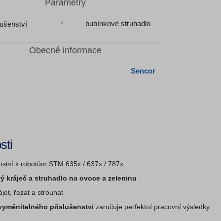
Parametry
bubínkové struhadlo
lušenství
Obecné informace
Sencor
sti
nství k robotům STM 635x / 637x / 787x
ý kráječ a struhadlo na ovoce a zeleninu
jet, řezat a strouhat
vyměnitelného příslušenství
zaručuje perfektní pracovní výsledky