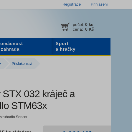
Registrace
Přihlášení
počet:
0
ks
cena:
0 Kč
omácnost
Sport
 zahrada
a hračky
y
Příslušenství
 STX 032 kráječ a
dlo STM63x
struhadlo Sencor.