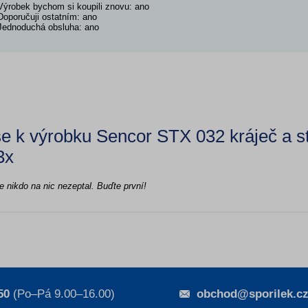
Výrobek bychom si koupili znovu: ano
Doporučuji ostatním: ano
Jednoduchá obsluha: ano
e k výrobku Sencor STX 032 kráječ a s
3x
e nikdo na nic nezeptal. Buďte první!
50
(Po–Pá 9.00–16.00)
obchod@sporilek.c