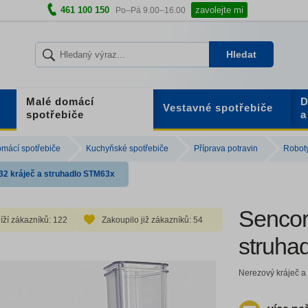
461 100 150
zavolejte mi
Po–Pá 9.00–16.00
Hledat
Malé domácí
D
Vestavné spotřebiče
spotřebiče
a
mácí spotřebiče
Kuchyňské spotřebiče
Příprava potravin
Robot
32 kráječ a struhadlo STM63x
Sencor
íží zákazníků:
122
Zakoupilo již zákazníků:
54
struha
Nerezový kráječ a 