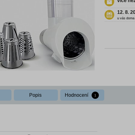
více ne
12. 8. 2
u vás doma
Popis
Hodnocení
1