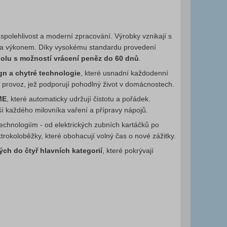
 spolehlivost a moderní zpracování. Výrobky vznikají s
ou a výkonem. Díky vysokému standardu provedení
olu s možností vrácení peněz do 60 dnů
.
ign a chytré technologie
, které usnadní každodenní
í provoz, jež podporují pohodlný život v domácnostech.
ME
, které automaticky udržují čistotu a pořádek.
í každého milovníka vaření a přípravy nápojů.
echnologiím - od elektrických zubních kartáčků po
rokoloběžky, které obohacují volný čas o nové zážitky.
ch do čtyř hlavních kategorií
, které pokrývají