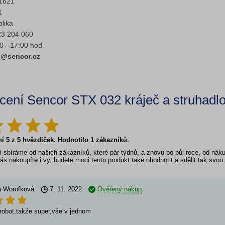
 1621
1
lika
23 204 060
0 - 17:00 hod
fo@sencor.cz
ení Sencor STX 032 kráječ a struhad
ní
5
z
5
hvězdiček. Hodnotilo
1
zákazníků.
 sbíráme od našich zákazníků, které pár týdnů, a znovu po půl roce, od ná
ás nakoupíte i vy, budete moci tento produkt také ohodnotit a sdělit tak svo
a Worofková
7. 11. 2022
Ověřený nákup
 robot,takže super,vše v jednom