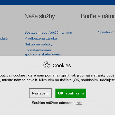
Naše služby
Buďte s námi
y
Sestavení spotřebičů na míru
Spořílek.c
údajů
Prodloužená záruka
Nákup na splátky
Zprostředkování
spotřebitelského úvěru
Aktuální slevy
Cookies
Poradna
y
Odvoz starého spotřebiče
užívají cookies, které nám pomáhají zjistit, jak jsou naše stránky pou
, musíte nám to povolit. Kliknutím na tlačítko „OK, souhlasím“ udělujete
Nastavení
OK, souhlasím
© 2004–2026 Spořílek.cz, internetový obchod
Souhlas můžete odmítnout
zde
.
Společnost ELVO Hlinsko, s.r.o., Komenského 408, 539 01 Hlinsko