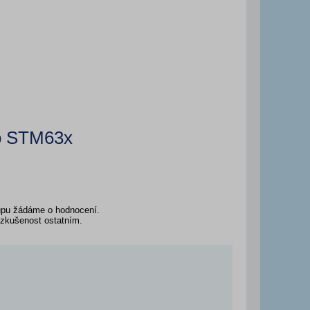
lo STM63x
kupu žádáme o hodnocení.
u zkušenost ostatním.