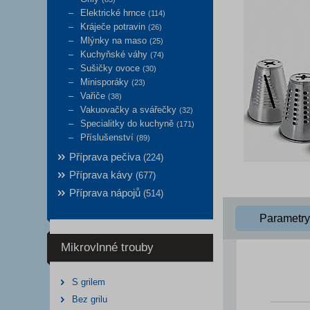
Elektrické hrnce
(114)
Kráječe potravin
(26)
Mlýnky na maso
(25)
Kuchyňské váhy
(74)
Sušičky ovoce
(30)
Minisporáky
(23)
Vařiče
(38)
Vakuovačky a svářečky
(32)
Specialitky do kuchyně
(171)
Příslušenství
(89)
Příprava pečiva
(224)
Příprava kávy
(677)
Příprava nápojů
(514)
Parametry
Mikrovlnné trouby
S grilem
Bez grilu