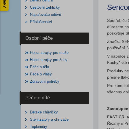
Žehlicí centra
Senco
Cestovní žehličky
Napařovače oděvů
Spotřebiče 
Příslušenství
důrazem na 
poskytuje
S
Osobní péče
Značka SEN
používání. 
Holicí strojky pro muže
V nabídce z
Holicí strojky pro ženy
Kuchyňské 
Péče o tělo
Produkty p
Péče o vlasy
přesné tlak
Zdravotní potřeby
Pro komplet
všechny obl
Péče o dítě
Zastoupení
Dětské chůvičky
FAST ČR, a
Sterilizátory a ohřívače
Říčany u P
Teploměry