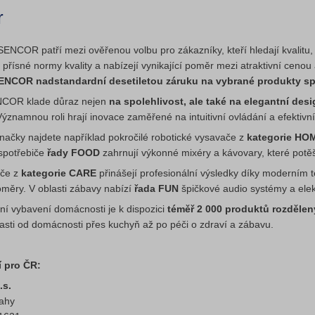
r
SENCOR patří mezi ověřenou volbu pro zákazníky, kteří hledají kvalitu,
přísné normy kvality a nabízejí vynikající poměr mezi atraktivní cen
ENCOR nadstandardní desetiletou záruku na vybrané produkty sp
COR klade důraz nejen
na spolehlivost, ale také na elegantní des
Významnou roli hrají inovace zaměřené na intuitivní ovládání a efektivn
načky najdete například pokročilé robotické vysavače z
kategorie HO
spotřebiče
řady FOOD
zahrnují výkonné mixéry a kávovary, které potěš
éče z
kategorie CARE
přinášejí profesionální výsledky díky moderním t
oměry. V oblasti zábavy nabízí
řada FUN
špičkové audio systémy a elekt
ní vybavení domácnosti je k dispozici
téměř 2 000 produktů rozdělený
asti od domácnosti přes kuchyň až po péči o zdraví a zábavu.
 pro ČR:
.s.
rahy