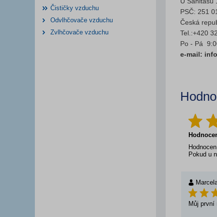
U Sanitasu
Čističky vzduchu
PSČ: 251 0
Odvlhčovače vzduchu
Česká repub
Zvlhčovače vzduchu
Tel.:+420 3
Po - Pá 9:0
e-mail: in
Hodnoc
Hodnoce
Hodnocení
Pokud u n
Marcel
Můj první