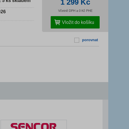
1 299 Kč
ž 5 ks skladem
Včetně DPH a 0 Kč PHE
026
porovnat