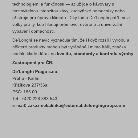
technologiemi a funkčností — ať už jde o kávovary s
nastavitelnou intenzitou kávy, kuchyňské pomocníky nebo
přístroje pro úpravu klimatu. Díky tomu De’Longhi patří mezi
volby pro ty, kdo hledají prémiové, ověřené a univerzální
vybavení domácnosti.
De’Longhi se navíc vyznačuje tím, že i když rozšířil výrobu a
některé produkty mohou být vyráběné i mimo Itálii, značka
nadále klade důraz na
kvalitu, standardy a kontrolu výroby
.
Zastoupení pro ČR:
De'Longhi Praga s.r.o.
Praha - Karlín
Křižíkova 237/36a
PSČ: 186 00
Tel.: +420 228 883 543
e-mail: zakaznickalinka@external.delonghigroup.com