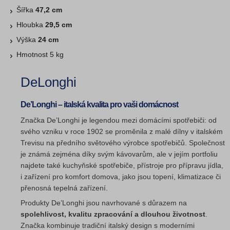
Šířka
47,2 cm
Hloubka
29,5 cm
Výška
24 cm
Hmotnost 5 kg
DeLonghi
De’Longhi – italská kvalita pro vaši domácnost
Značka De’Longhi je legendou mezi domácími spotřebiči: od
svého vzniku v roce 1902 se proměnila z malé dílny v italském
Trevisu na předního světového výrobce spotřebičů. Společnost
je známá zejména díky svým kávovarům, ale v jejím portfoliu
najdete také kuchyňské spotřebiče, přístroje pro přípravu jídla,
i zařízení pro komfort domova, jako jsou topení, klimatizace či
přenosná tepelná zařízení.
Produkty De’Longhi jsou navrhované s důrazem na
spolehlivost, kvalitu zpracování a dlouhou životnost
.
Značka kombinuje tradiční italský design s moderními