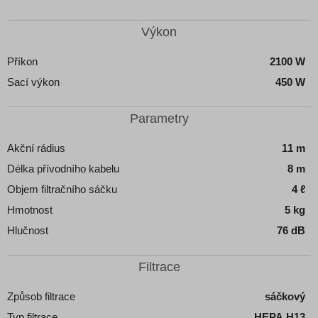
Výkon
Příkon
2100 W
Sací výkon
450 W
Parametry
Akční rádius
11 m
Délka přívodního kabelu
8 m
Objem filtračního sáčku
4 ℓ
Hmotnost
5 kg
Hlučnost
76 dB
Filtrace
Způsob filtrace
sáčkový
Typ filtrace
HEPA H13