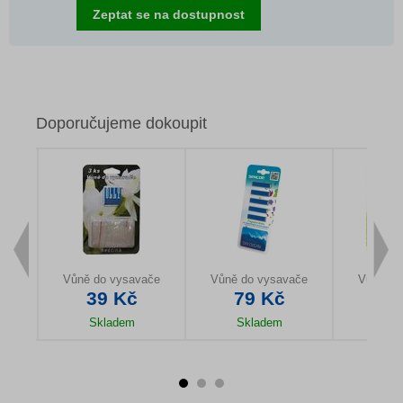
Zeptat se na dostupnost
Doporučujeme dokoupit
Vůně do vysavače
Vůně do vysavače
Vůně do
39 Kč
79 Kč
94
Skladem
Skladem
Sk
u
Detail produktu
Detail produktu
Detail