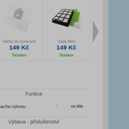
Sáčky do vysavače
Sada filtrů
Náhradní rukojeť
149 Kč
149 Kč
199 Kč
Skladem
Skladem
Skladem
Detail produktu
Detail produktu
Detail produktu
Funkce
na těle
sacího výkonu
Výbava - příslušenství