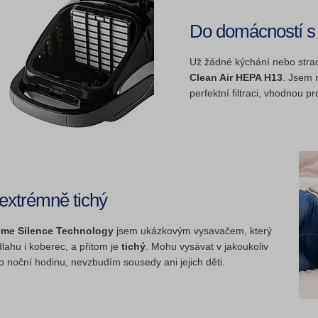
Do domácností s 
Už žádné kýchání nebo strac
Clean Air HEPA H13
. Jsem 
perfektní filtraci, vhodnou p
extrémně tichý
eme Silence Technology
jsem ukázkovým vysavačem, který
lahu i koberec, a přitom je
tichý
. Mohu vysávat v jakoukoliv
 noční hodinu, nevzbudím sousedy ani jejich děti.