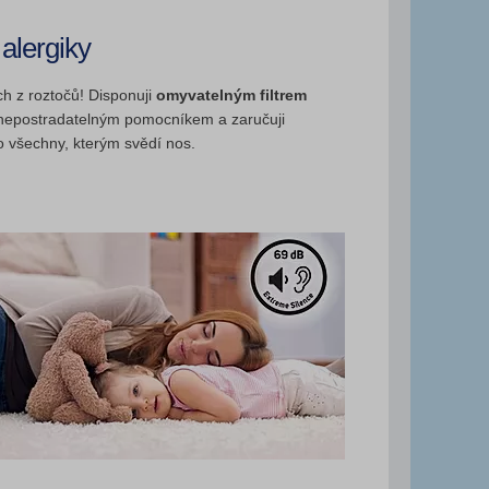
alergiky
h z roztočů! Disponuji
omyvatelným filtrem
nepostradatelným pomocníkem a zaručuji
ro všechny, kterým svědí nos.