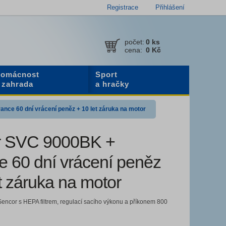
Registrace
Přihlášení
počet:
0
ks
cena:
0 Kč
omácnost
Sport
 zahrada
a hračky
nce 60 dní vrácení peněz + 10 let záruka na motor
r SVC 9000BK +
e 60 dní vrácení peněz
t záruka na motor
encor s HEPA filtrem, regulací sacího výkonu a příkonem 800