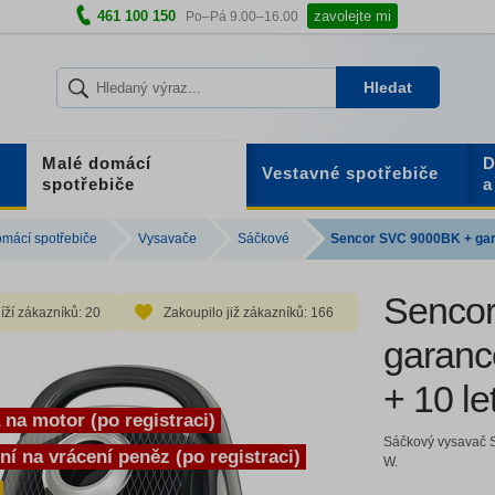
461 100 150
zavolejte mi
Po–Pá 9.00–16.00
Hledat
Malé domácí
D
Vestavné spotřebiče
spotřebiče
a
mácí spotřebiče
Vysavače
Sáčkové
Sencor SVC 9000BK + gara
Senco
íží zákazníků:
20
Zakoupilo již zákazníků:
166
garanc
+ 10 le
a na motor (po registraci)
Sáčkový vysavač S
ní na vrácení peněz (po registraci)
W.