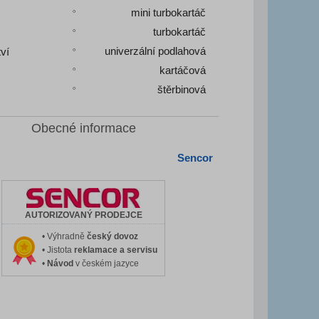
mini turbokartáč
turbokartáč
univerzální podlahová
tví
kartáčová
štěrbinová
Obecné informace
Sencor
AUTORIZOVANÝ PRODEJCE
• Výhradně
český dovoz
• Jistota
reklamace a servisu
•
Návod
v českém jazyce