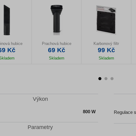
binová hubice
Prachová hubice
Karbonový filtr
69 Kč
69 Kč
99 Kč
Skladem
Skladem
Skladem
il produktu
Detail produktu
Detail produktu
Výkon
800 W
Regulace 
Parametry