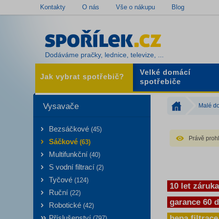
Kontakty
O nás
Vše o nákupu
Blog
Dodáváme pračky, lednice, televize, ...
Velké domácí
Jak vybrat spotřebič?
spotřebiče
Vysavače
Malé do
Bezsáčkové
(45)
Právě prohl
Sáčkové
(63)
Multifunkční
(40)
S vodní filtrací
(2)
Tyčové
(124)
10 let záruk
Ruční
(22)
garance 60 d
Robotické
(42)
Příslušenství
hepa filtrace
(797)