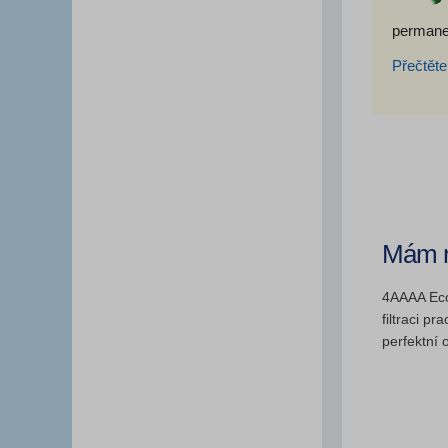
permanen
Přečtěte
Mám n
4AAAA Eco 
filtraci p
perfektní 