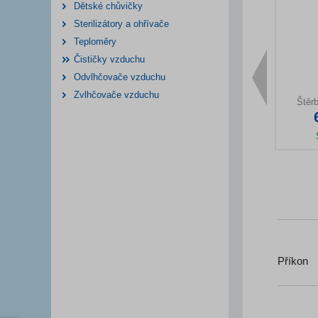
Dětské chůvičky
Sterilizátory a ohřívače
Teploměry
Čističky vzduchu
Odvlhčovače vzduchu
Zvlhčovače vzduchu
avače
Hubice na tvrdé podlahy
Turbohubice
Štěr
č
249 Kč
599 Kč
m
Skladem
Skladem
duktu
Detail produktu
Detail produktu
Deta
Příkon