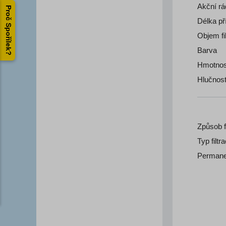
Akční rá
Proč Spořílek?
Délka př
Objem fi
Barva
Hmotnos
Hlučnos
Způsob f
Typ filtr
Permanen