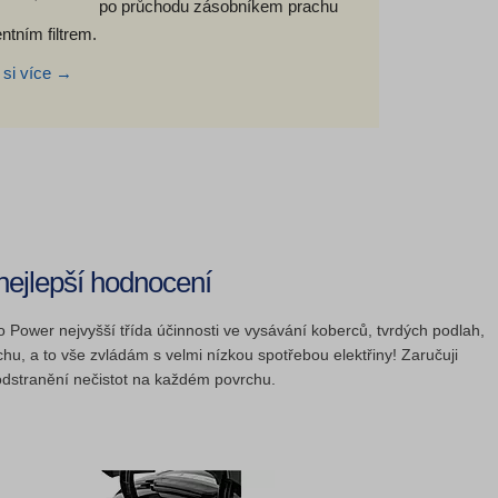
po průchodu zásobníkem prachu
tním filtrem.
 si více →
ejlepší hodnocení
Power nejvyšší třída účinnosti ve vysávání koberců, tvrdých podlah,
rachu, a to vše zvládám s velmi nízkou spotřebou elektřiny! Zaručuji
odstranění nečistot na každém povrchu.