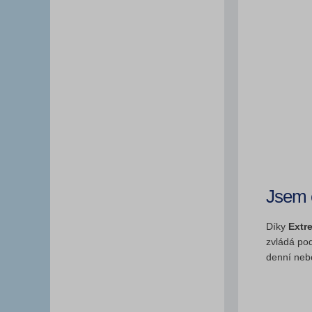
Jsem 
Díky
Extr
zvládá pod
denní nebo