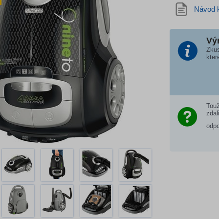
Návod k
Vý
Zkus
kter
Touž
zdal
odp