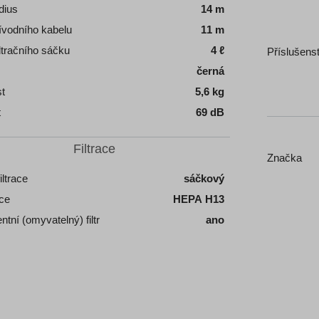
dius
14 m
ívodního kabelu
11 m
ltračního sáčku
4 ℓ
Příslušens
černá
t
5,6 kg
t
69 dB
Filtrace
Značka
iltrace
sáčkový
ace
HEPA H13
tní (omyvatelný) filtr
ano