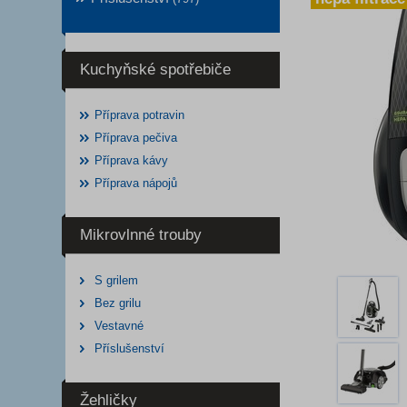
Kuchyňské spotřebiče
Příprava potravin
Příprava pečiva
Příprava kávy
Příprava nápojů
Mikrovlnné trouby
S grilem
Bez grilu
Vestavné
Příslušenství
Žehličky