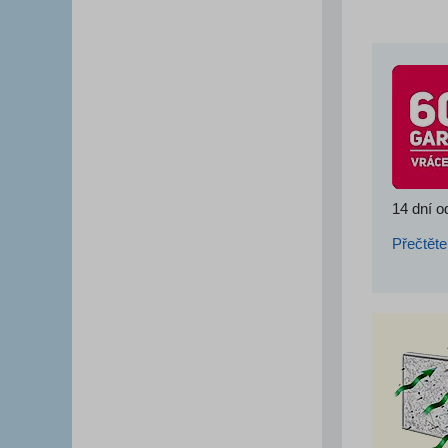
14 dní o
Přečtěte