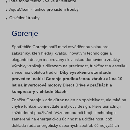
Infra topné těleso - velké a ventilátor
AquaClean - funkce pro čištění trouby
Osvětlení trouby
Gorenje
Spotřebiče Gorenje patří mezi osvědčenou volbu pro
zákazníky, kteří hledají kvalitu, inovativní technologie a
elegantní design inspirovaný slovinskou domovinou značky.
Výrobky vznikají s důrazem na preciznost, funkčnost a estetiku
s více než 65letou tradicí.
Díky vysokému standardu
provedení nabízí Gorenje prodlouženou záruku až na 10
let na invertorové motory Direct Drive v pračkách a
kompresory v chladničkách.
Značka Gorenje klade důraz nejen na spolehlivost, ale také na
chytré funkce ConnectLife a stylový design, které usnadňují
každodenní používání. Významnou roli hrají i technologie
zaměřené na energetickou účinnost a udržitelnost, což
dokládá řada energeticky úsporných spotřebičů nejvyšších