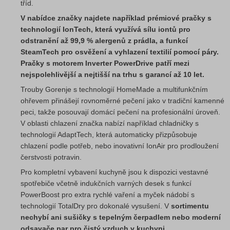
tříd.
V nabídce značky najdete například prémiové pračky s
technologií IonTech, která využívá sílu iontů pro
odstranění až 99,9 % alergenů z prádla, a funkcí
SteamTech pro osvěžení a vyhlazení textilií pomocí páry.
Pračky s motorem Inverter PowerDrive patří mezi
nejspolehlivější a nejtišší na trhu s garancí až 10 let.
Trouby Gorenje s technologií HomeMade a multifunkčním
ohřevem přinášejí rovnoměrné pečení jako v tradiční kamenné
peci, takže posouvají domácí pečení na profesionální úroveň.
V oblasti chlazení značka nabízí například chladničky s
technologií AdaptTech, která automaticky přizpůsobuje
chlazení podle potřeb, nebo inovativní IonAir pro prodloužení
čerstvosti potravin.
Pro kompletní vybavení kuchyně jsou k dispozici vestavné
spotřebiče včetně indukčních varných desek s funkcí
PowerBoost pro extra rychlé vaření a myček nádobí s
technologií TotalDry pro dokonalé vysušení. V
sortimentu
nechybí ani sušičky s tepelným čerpadlem nebo moderní
odsavače par pro čistý vzduch v kuchyni.