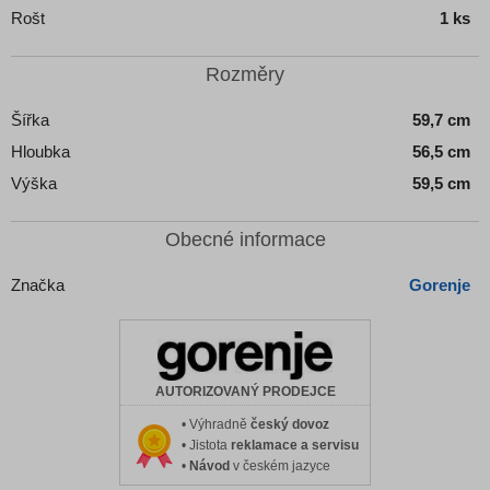
Rošt
1 ks
Rozměry
Šířka
59,7 cm
Hloubka
56,5 cm
Výška
59,5 cm
Obecné informace
Značka
Gorenje
AUTORIZOVANÝ PRODEJCE
• Výhradně
český dovoz
• Jistota
reklamace a servisu
•
Návod
v českém jazyce