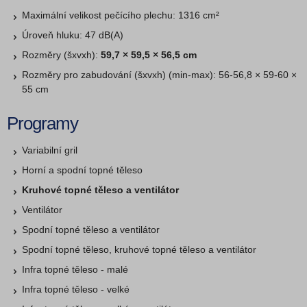
Maximální velikost pečícího plechu: 1316 cm²
Úroveň hluku: 47 dB(A)
Rozměry (šxvxh):
59,7 × 59,5 × 56,5 cm
Rozměry pro zabudování (šxvxh) (min-max): 56-56,8 × 59-60 ×
55 cm
Programy
Variabilní gril
Horní a spodní topné těleso
Kruhové topné těleso a ventilátor
Ventilátor
Spodní topné těleso a ventilátor
Spodní topné těleso, kruhové topné těleso a ventilátor
Infra topné těleso - malé
Infra topné těleso - velké