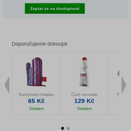
Zeptat se na dostupnost
Doporučujeme dokoupit
Kuchyňská chňapka
Čistič na trouby
Forma n
65 Kč
129 Kč
12
Skladem
Skladem
Sk
u
Detail produktu
Detail produktu
Detail