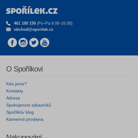
461 100 150
(Po–Pá 9.00–16.00)
obchod@sporilek.cz
O Spořílkovi
Kdo jsme?
Kontakty
Adresa
Spokojenost zákazníků
Spořílkův blog
Kamenná prodejna
Nakupování