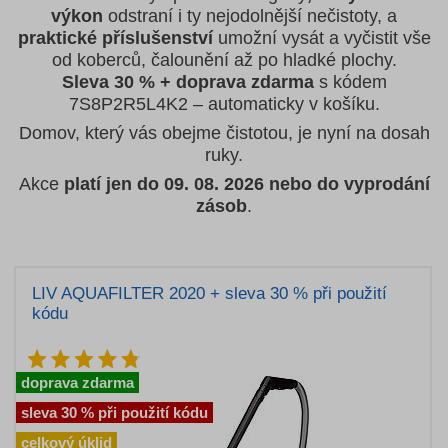
výkon
odstraní i ty nejodolnější nečistoty, a
praktické příslušenství
umožní vysát a vyčistit vše
od koberců, čalounění až po hladké plochy.
Sleva 30 % + doprava zdarma
s kódem
7S8P2R5L4K2 – automaticky v košíku.
Domov, který vás obejme čistotou, je nyní na dosah
ruky.
Akce
platí jen do 09. 08. 2026
nebo do vyprodání
zásob
.
LIV AQUAFILTER 2020 + sleva 30 % při použití
kódu
doprava zdarma
sleva 30 % při použití kódu
celkový úklid