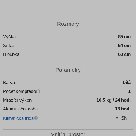
Detail produktu
Detail produktu
Rozměry
Výška
85 cm
Šířka
54 cm
Hloubka
60 cm
Parametry
Barva
bílá
Počet kompresorů
1
Mrazící výkon
10,5 kg / 24 hod.
Akumulační doba
13 hod.
SN
Klimatická třída
Vnitřní prostor