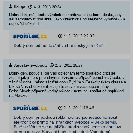
Hellga
4. 3. 2013
20:34
Dobrý den, má i tento výrobek demontovatelnou horní desku, aby
šel zamontovat pod linku, jako chladnička od stejného výrobce? Za
odpověď děkuji. H.
4. 3. 2013
22:03
Dobrý den, odmontování vrchní desky je možné.
Jaroslav Svoboda
2. 2. 2011
15:27
Dobrý den, podud si od Vás objednám tento spotřebič,chci se
zeptat,jak je to s případným servisem v případě poruchy výrobku v
záruční době i mimo záruční dobu.Bydlím v Českolipském okrese a
tak se Vás chci zeptat,zda je tu servisní zastoupení firmy
Beko.Abych případně vadný výrobek nemusel zasílat až například
na Moravu.
2. 2. 2011
16:46
Dobrý den, případnou reklamaci lze jednoduše nahlásit
elektronicky přímo na stránkách výrobce –
Beko servis
.
Poté se Vám ozve nejbližší autorizovaný servis a domluví
termín opravy. Servisní technik přijede k Vám domů.