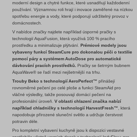
moderní design a chytré funkce, které usnadňují každodenní
používání. Významnou roli hrají i inovace zaměřené na nízkou
spotřebu energie a vody, které podporují udržitelný provoz v
domácnostech.
V nabídce značky najdete například úsporné pračky s
technologií AquaFusion, která využívá 100 % pracího
prostředku a minimalizuje plýtvání.
Prémiové modely jsou
vybaveny funkcí SteamCure pro dokonalou péči o textilie
pomocí páry a systémem AutoDose pro automatické
dávkování pracích prostředků.
Pračky se šetrným bubnem
AquaWave® se řadí mezi nejšetrnější na trhu.
Trouby Beko s technologií AeroPerfect™
přinášejí
rovnoměrné pečení po celé ploše a funkci SteamAid pro
vláčné výsledky, takže posouvají domácí pečení na
profesionální úroveň.
V oblasti chlazení značka nabízí
například chladničky s technologií HarvestFresh™
, která
napodobuje přirozené sluneční světlo a udržuje čerstvost
potravin déle.
Pro kompletní vybavení kuchyně jsou k dispozici vestavné