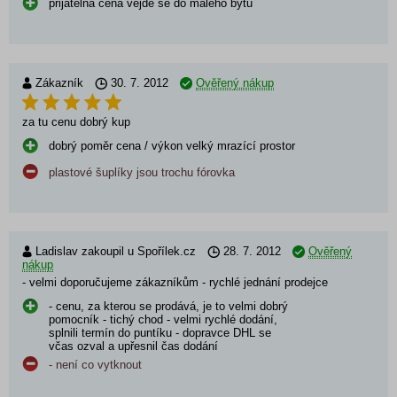
přijatelná cena vejde se do malého bytu
Zákazník
30. 7. 2012
Ověřený nákup
za tu cenu dobrý kup
dobrý poměr cena / výkon velký mrazící prostor
plastové šuplíky jsou trochu fórovka
Ladislav zakoupil u Spořílek.cz
28. 7. 2012
Ověřený
nákup
- velmi doporučujeme zákazníkům - rychlé jednání prodejce
- cenu, za kterou se prodává, je to velmi dobrý
pomocník - tichý chod - velmi rychlé dodání,
splnili termín do puntíku - dopravce DHL se
včas ozval a upřesnil čas dodání
- není co vytknout