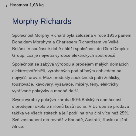
Hmotnost 1,68 kg
Morphy Richards
Společnost Morphy Richard byla založena v roce 1935 panem
Donaldem Morphym a Charlesem Richardsem ve Velké
Británii. V současné době náléží společnost do Glen Dimplex
Group, což je největší výrobce elektrických spotřebičů.
Společnost se zabývá výrobou a prodejem malých domácích
elektrospotřebičů, vyrobených pod přísným dohledem na
nejvyšší úrovni. Mezi produkty společnosti patří žehličky,
toustovače, kávovary, vysavače, mixéry, fény, elektricky
vyhřívané pokrývky a mnohé další.
Svými výrobky pokrývá zhruba 90% Britských domácností
s prodejem okolo 5 miliónů kusů ročně. V Evropě se prodává
takřka ve všech státech a její podíl na trhu činí více než 25%.
Své zastoupení má rovněž v Kanadě, Austrálii, Rusku a jižní
Africe.