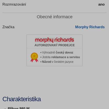
Rozmrazování
ano
Obecné informace
Značka
Morphy Richards
AUTORIZOVANÝ PRODEJCE
• Výhradně
český dovoz
• Jistota
reklamace a servisu
•
Návod
v českém jazyce
Charakteristika
Příkon 980 W