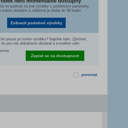
robek není momentálně dostupný
te se podívat na jiné výrobky s podobnými parametry,
é máme skladem a můžeme je dodat do 48 hodin:
Zobrazit podobné výrobky
íte pouze po tomto výrobku? Napište nám. Zjistíme,
i ho pro vás dokážeme obstarat a e-mailem vám
ovíme.
Zeptat se na dostupnost
porovnat