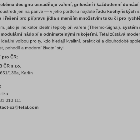
ckému designu usnadňuje vaření, grilování i každodenní domácí
soustředí jen na pánve — v jeho portfoliu najdete
řadu kuchyňských spo
le i řešení pro přípravu jídla s menším množstvím tuku či pro rychl
m, jako je indikátor ideální teploty při vaření (Thermo‑Signal),
systém 
 modulární nádobí s odnímatelnými rukojeťmi
, Tefal zůstává
moder
y ideální volbou pro ty, kdo hledají kvalitní, praktické a dlouhodobě 
, pohodlí a moderní životní styl.
 pro ČR:
 ČR s.r.o.
651/136a, Karlín
0
lika
731 010 111
ntact-cz@tefal.com