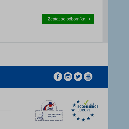
Zeptat se odborníka
z
z