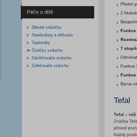
Přední p
Péče o dítě
2 hlubok
Bezpečný
Dětské chůvičky
Funkce
Sterilizátory a ohřívače
Rozmraz
Teploměry
7 stupň
Čističky vzduchu
Odnímat
Odvlhčovače vzduchu
Zvlhčovače vzduchu
Funkce 
Funkce 
Barva n
Tefal
Tefal – vá
Značka Tef
přinesl prv
Každý produ