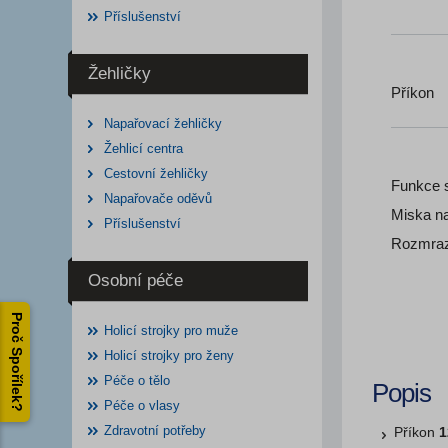
Příslušenství
Žehličky
Příkon
Napařovací žehličky
Žehlicí centra
Cestovní žehličky
Funkce 
Napařovače oděvů
Miska n
Příslušenství
Rozmraz
Osobní péče
Proč Spořílek?
Holicí strojky pro muže
Holicí strojky pro ženy
Péče o tělo
Popis
Péče o vlasy
Zdravotní potřeby
Příkon
1