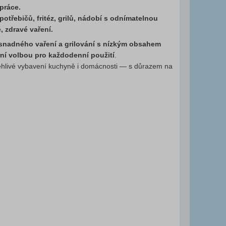
 práce.
třebičů, fritéz, grilů, nádobí s odnímatelnou
é, zdravé vaření.
snadného vaření a grilování s nízkým obsahem
ní volbou pro každodenní použití
.
spolehlivé vybavení kuchyně i domácnosti — s důrazem na