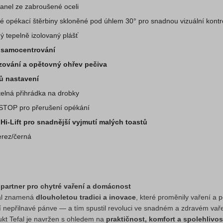
anel ze zabroušené oceli
é opékací štěrbiny skloněné pod úhlem 30° pro snadnou vizuální kontr
 tepelně izolovaný plášť
 samocentrování
ování a opětovný ohřev pečiva
ů nastavení
elná přihrádka na drobky
STOP pro přerušení opékání
Hi-Lift pro snadnější vyjmutí malých toastů
erez/černá
š partner pro chytré vaření a domácnost
al znamená
dlouholetou tradici a inovace
, které proměnily vaření a 
ní nepřilnavé pánve — a tím spustil revoluci ve snadném a zdravém vař
kt Tefal je navržen s ohledem na
praktičnost, komfort a spolehlivos