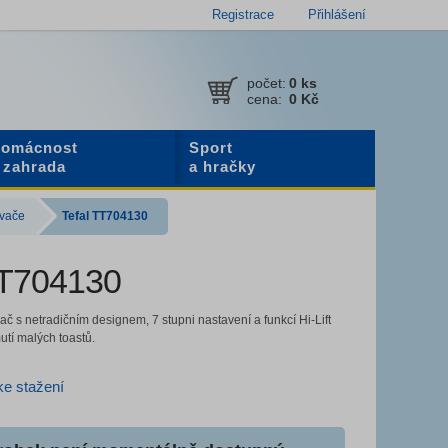
Registrace
Přihlášení
počet:
0
ks
cena:
0 Kč
omácnost
Sport
 zahrada
a hračky
vače
Tefal TT704130
TT704130
ač s netradičním designem, 7 stupni nastavení a funkcí Hi-Lift
utí malých toastů.
e stažení