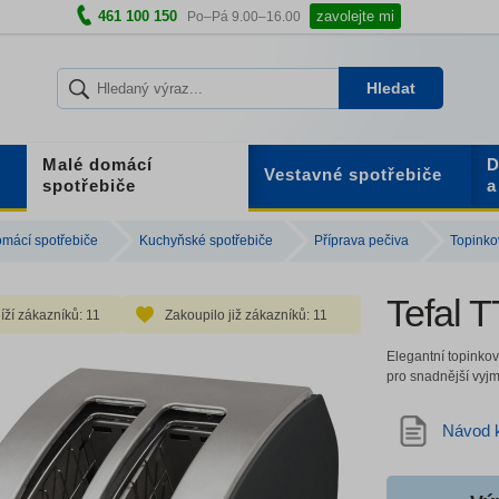
461 100 150
zavolejte mi
Po–Pá 9.00–16.00
Hledat
Malé domácí
D
Vestavné spotřebiče
spotřebiče
a
mácí spotřebiče
Kuchyňské spotřebiče
Příprava pečiva
Topinko
Tefal 
íží zákazníků:
11
Zakoupilo již zákazníků:
11
Elegantní topinkov
pro snadnější vyjm
Návod k