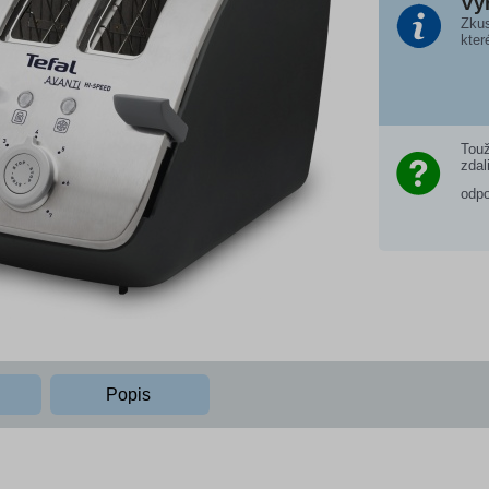
Vý
Zkus
kter
Touž
zdal
odp
Popis