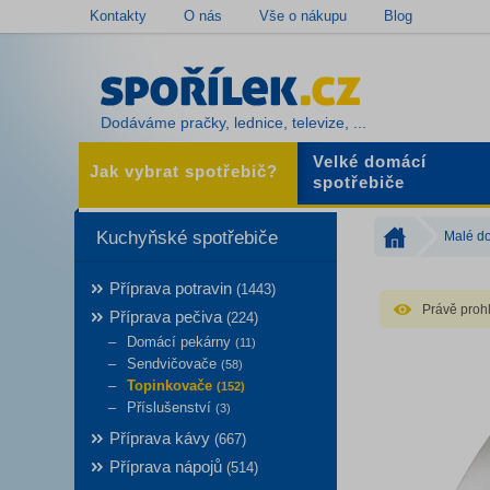
Kontakty
O nás
Vše o nákupu
Blog
Dodáváme pračky, lednice, televize, ...
Velké domácí
Jak vybrat spotřebič?
spotřebiče
Kuchyňské spotřebiče
Malé do
Příprava potravin
(1443)
Právě prohl
Příprava pečiva
(224)
Domácí pekárny
(11)
Sendvičovače
(58)
Topinkovače
(152)
Příslušenství
(3)
Příprava kávy
(667)
Příprava nápojů
(514)