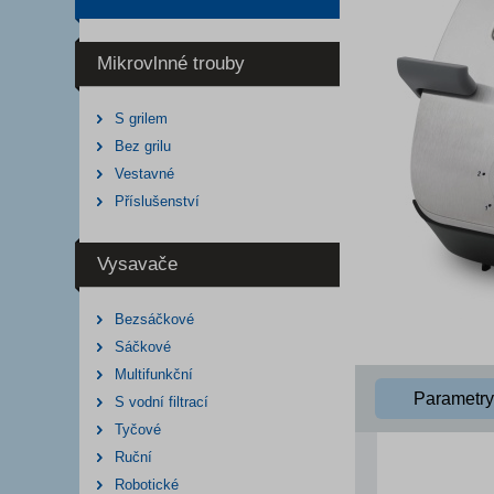
Mikrovlnné trouby
S grilem
Bez grilu
Vestavné
Příslušenství
Vysavače
Bezsáčkové
Sáčkové
Multifunkční
Parametry
S vodní filtrací
Tyčové
Ruční
Robotické