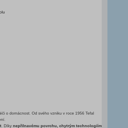
olu
péči o domácnost. Od svého vzniku v roce 1956 Tefal
ení.
t
. Díky
nepřilnavému povrchu, chytrým technologiím