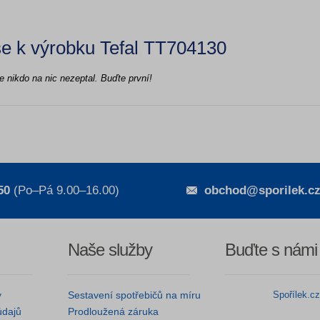
e k výrobku Tefal TT704130
e nikdo na nic nezeptal. Buďte první!
50
(Po–Pá 9.00–16.00)
obchod@sporilek.c
Naše služby
Buďte s námi
y
Sestavení spotřebičů na míru
Spořílek.c
údajů
Prodloužená záruka