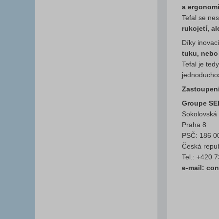
a ergonomi
Tefal se ne
rukojetí, a
Díky inovací
tuku, nebo
Tefal je ted
jednoduchost
Zastoupení
Groupe SEB
Sokolovská 
Praha 8
PSČ: 186 0
Česká repub
Tel.: +420 
e-mail: co