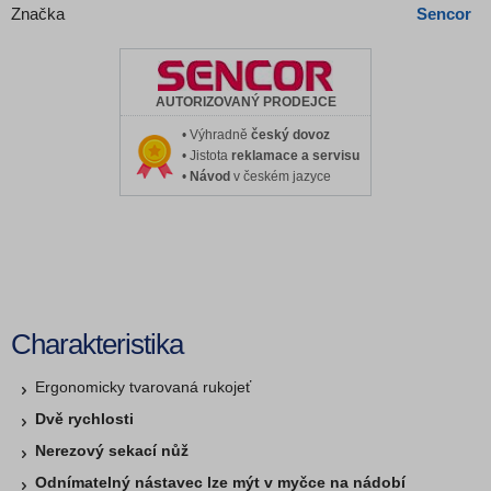
Značka
Sencor
AUTORIZOVANÝ PRODEJCE
• Výhradně
český dovoz
• Jistota
reklamace a servisu
•
Návod
v českém jazyce
Charakteristika
Ergonomicky tvarovaná rukojeť
Dvě rychlosti
Nerezový sekací nůž
Odnímatelný nástavec lze mýt v myčce na nádobí