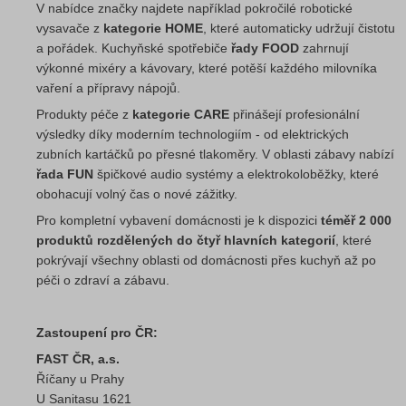
V nabídce značky najdete například pokročilé robotické
vysavače z
kategorie HOME
, které automaticky udržují čistotu
a pořádek. Kuchyňské spotřebiče
řady FOOD
zahrnují
výkonné mixéry a kávovary, které potěší každého milovníka
vaření a přípravy nápojů.
Produkty péče z
kategorie CARE
přinášejí profesionální
výsledky díky moderním technologiím - od elektrických
zubních kartáčků po přesné tlakoměry. V oblasti zábavy nabízí
řada FUN
špičkové audio systémy a elektrokoloběžky, které
obohacují volný čas o nové zážitky.
Pro kompletní vybavení domácnosti je k dispozici
téměř 2 000
produktů rozdělených do čtyř hlavních kategorií
, které
pokrývají všechny oblasti od domácnosti přes kuchyň až po
péči o zdraví a zábavu.
Zastoupení pro ČR:
FAST ČR, a.s.
Říčany u Prahy
U Sanitasu 1621