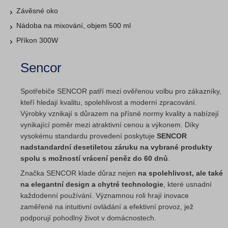
Závěsné oko
Nádoba na mixování, objem 500 ml
Příkon 300W
Sencor
Spotřebiče SENCOR patří mezi ověřenou volbu pro zákazníky,
kteří hledají kvalitu, spolehlivost a moderní zpracování.
Výrobky vznikají s důrazem na přísné normy kvality a nabízejí
vynikající poměr mezi atraktivní cenou a výkonem. Díky
vysokému standardu provedení poskytuje
SENCOR
nadstandardní desetiletou záruku na vybrané produkty
spolu s možností vrácení peněz do 60 dnů
.
Značka SENCOR klade důraz nejen
na spolehlivost, ale také
na elegantní design a chytré technologie
, které usnadní
každodenní používání. Významnou roli hrají inovace
zaměřené na intuitivní ovládání a efektivní provoz, jež
podporují pohodlný život v domácnostech.