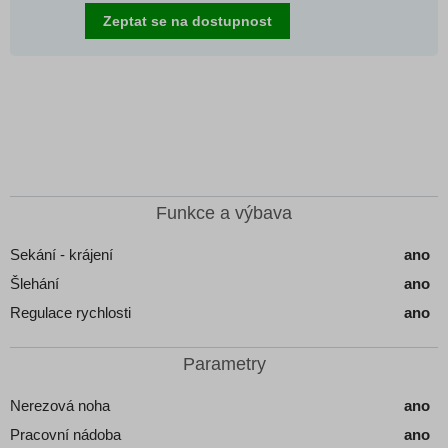
Zeptat se na dostupnost
Funkce a výbava
Sekání - krájení
ano
Šlehání
ano
Regulace rychlosti
ano
Parametry
Nerezová noha
ano
Pracovní nádoba
ano