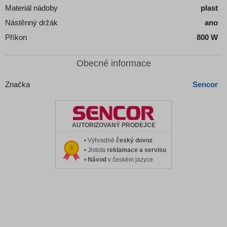
Materiál nádoby
plast
Nástěnný držák
ano
Příkon
800 W
Obecné informace
Značka
Sencor
AUTORIZOVANÝ PRODEJCE
• Výhradně
český dovoz
• Jistota
reklamace a servisu
•
Návod
v českém jazyce