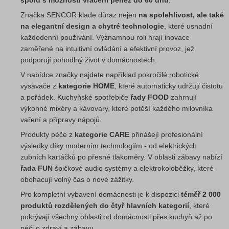
spolu s možností vrácení peněz do 60 dnů
.
Značka SENCOR klade důraz nejen
na spolehlivost, ale také
na elegantní design a chytré technologie
, které usnadní
každodenní používání. Významnou roli hrají inovace
zaměřené na intuitivní ovládání a efektivní provoz, jež
podporují pohodlný život v domácnostech.
V nabídce značky najdete například pokročilé robotické
vysavače z
kategorie HOME
, které automaticky udržují čistotu
a pořádek. Kuchyňské spotřebiče
řady FOOD
zahrnují
výkonné mixéry a kávovary, které potěší každého milovníka
vaření a přípravy nápojů.
Produkty péče z
kategorie CARE
přinášejí profesionální
výsledky díky moderním technologiím - od elektrických
zubních kartáčků po přesné tlakoměry. V oblasti zábavy nabízí
řada FUN
špičkové audio systémy a elektrokoloběžky, které
obohacují volný čas o nové zážitky.
Pro kompletní vybavení domácnosti je k dispozici
téměř 2 000
produktů rozdělených do čtyř hlavních kategorií
, které
pokrývají všechny oblasti od domácnosti přes kuchyň až po
péči o zdraví a zábavu.