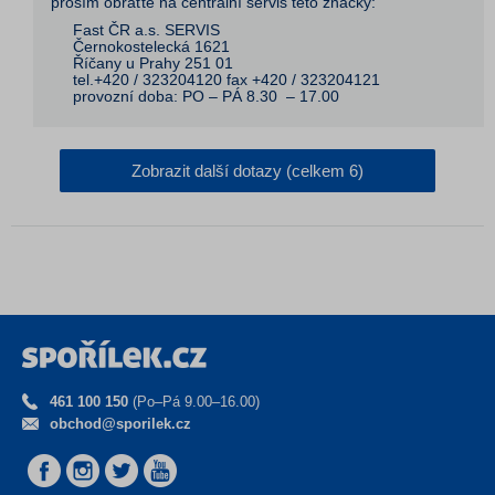
prosím obraťte na centrální servis této značky:
Fast ČR a.s. SERVIS
Černokostelecká 1621
Říčany u Prahy 251 01
tel.+420 / 323204120 fax +420 / 323204121
provozní doba: PO – PÁ 8.30 – 17.00
Zobrazit další dotazy (celkem 6)
461 100 150
(Po–Pá 9.00–16.00)
obchod@sporilek.cz