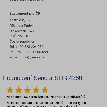
Zastoupení pro ČR:
FAST ČR, a.s.
Říčany u Prahy
U Sanitasu 1621
PSČ: 251 01
Česká republika
Tel.:+420 323 204 060
Po - Pá 9:00 - 17:00 hod
e-mail: info@sencor.cz
Hodnocení Sencor SHB 4360
Hodnocení
4.8
z
5
hvězdiček. Hodnotilo
14
zákazníků.
Hodnocení sbíráme od našich zákazníků, které pár týdnů, a
znovu po půl roce, od nákupu žádáme o hodnocení.