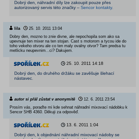
Dobrý den, náhradní díly lze zakoupit pouze přes
autorizovaný servis této značky –
Sencor kontakty
.
lila
25. 10. 2011
13:04
Dobry den, mozno to znie divne, ale nepochopila som ako sa
upevnuje ten mixer na ten stojan. Cast s motorom a tycou ide do
toho vekeho otvoru ale co ten maly ovalny otvor? Tam predsa tu
metlicku neupevnim...ci? Dakujem.
25. 10. 2011
14:18
Dobrý den, do druhého držáku se zavěšuje šlehací
nástavec.
autor si přál zůstat v anonymitě
12. 6. 2011
23:54
Prosím vás, poraďte mi kde sehnat náhradní mixovací nádobku k
Sencor SHB 4360. Děkuji za odpověď.
13. 6. 2011
1:04
Dobrý den, k objednání náhradní mixovací nádoby se