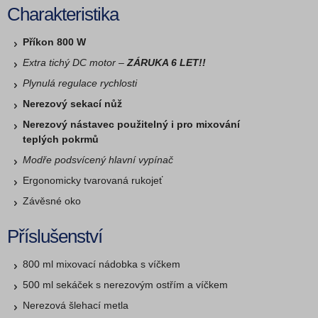
Charakteristika
Příkon 800 W
Extra tichý DC motor
–
ZÁRUKA 6 LET!!
Plynulá regulace rychlosti
Nerezový sekací nůž
Nerezový nástavec použitelný i pro mixování
teplých pokrmů
Modře podsvícený hlavní vypínač
Ergonomicky tvarovaná rukojeť
Závěsné oko
Příslušenství
800 ml mixovací nádobka s víčkem
500 ml sekáček s nerezovým ostřím a víčkem
Nerezová šlehací metla