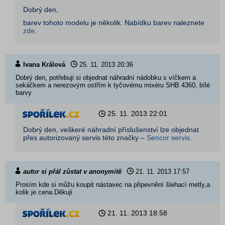
Dobrý den,
barev tohoto modelu je několik. Nabídku barev naleznete
zde
.
Ivana Králová
25. 11. 2013
20:36
Dobrý den, potřebuji si objednat náhradní nádobku s víčkem a
sekáčkem a nerezovým ostřím k tyčovému mixéru SHB 4360, bílé
barvy
25. 11. 2013
22:01
Dobrý den, veškeré náhradní příslušenství lze objednat
přes autorizovaný servis této značky –
Sencor servis
.
autor si přál zůstat v anonymitě
21. 11. 2013
17:57
Prosím kde si můžu koupit nástavec na připevnění šlehací metly,a
kolik je cena.Děkuji
21. 11. 2013
18:58