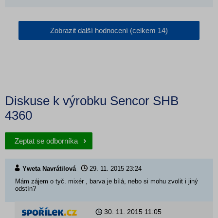
Zobrazit další hodnocení (celkem 14)
Diskuse k výrobku Sencor SHB
4360
Zeptat se odborníka
Yweta Navrátilová
29. 11. 2015
23:24
Mám zájem o tyč. mixér , barva je bílá, nebo si mohu zvolit i jiný
odstín?
30. 11. 2015
11:05