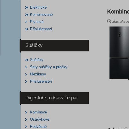
Elektrické
Kombino
Kombinované
aktualizo
Plynové
Příslušenství
Sušičky
Sušičky
Sety sušičky a pračky
Mezikusy
Příslušenství
Digestoře, odsavače par
Komínové
Ostrůvkové
Podvěsné