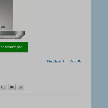
, odsavače par
Předchozí
1
…
85
86
87
85
86
87