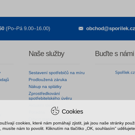
50
(Po–Pá 9.00–16.00)
obchod@sporilek.c
Naše služby
Buďte s námi
y
Sestavení spotřebičů na míru
Spořílek.c
údajů
Prodloužená záruka
Nákup na splátky
Zprostředkování
spotřebitelského úvěru
Aktuální slevy
Cookies
Poradna
y
Odvoz starého spotřebiče
užívají cookies, které nám pomáhají zjistit, jak jsou naše stránky pou
, musíte nám to povolit. Kliknutím na tlačítko „OK, souhlasím“ udělujete