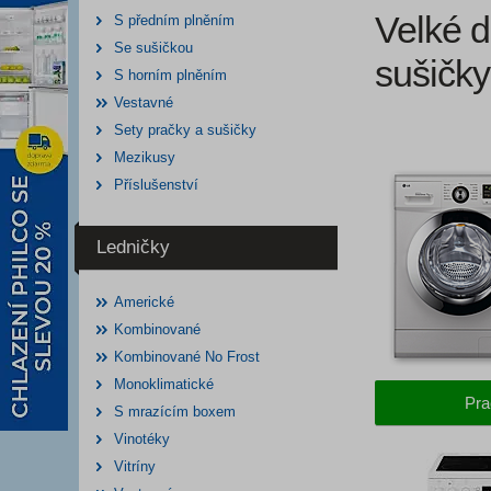
Velké d
S předním plněním
Se sušičkou
sušičky
S horním plněním
Vestavné
Sety pračky a sušičky
Mezikusy
Příslušenství
Ledničky
Americké
Kombinované
Kombinované No Frost
Monoklimatické
Pra
S mrazícím boxem
Vinotéky
Vitríny