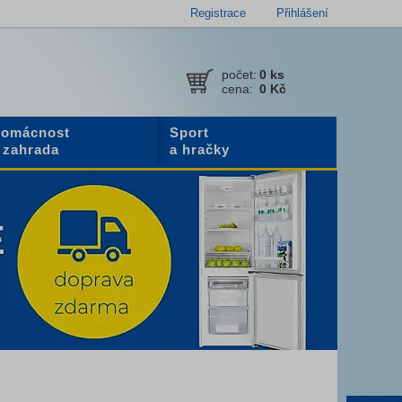
Registrace
Přihlášení
počet:
0
ks
cena:
0 Kč
omácnost
Sport
 zahrada
a hračky