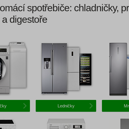
omácí spotřebiče: chladničky, p
 a digestoře
čky
Ledničky
Mr