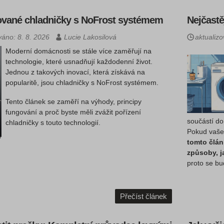
vané chladničky s NoFrost systémem
Nejčastě
váno: 8. 8. 2026
Lucie Lakosilová
aktualiz
Moderní domácnosti se stále více zaměřují na
technologie, které usnadňují každodenní život.
Jednou z takových inovací, která získává na
popularitě, jsou chladničky s NoFrost systémem.
Tento článek se zaměří na výhody, principy
fungování a proč byste měli zvážit pořízení
součástí do
chladničky s touto technologií.
Pokud vaše 
tomto člán
způsoby, ja
proto se b
Přečíst článek