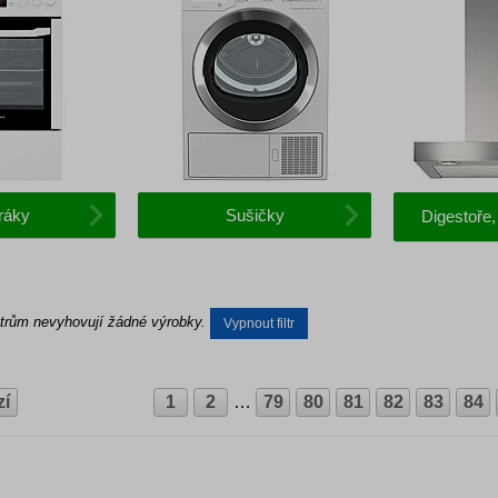
ráky
Sušičky
Digestoře
rům nevyhovují žádné výrobky.
Vypnout filtr
zí
1
2
…
79
80
81
82
83
84