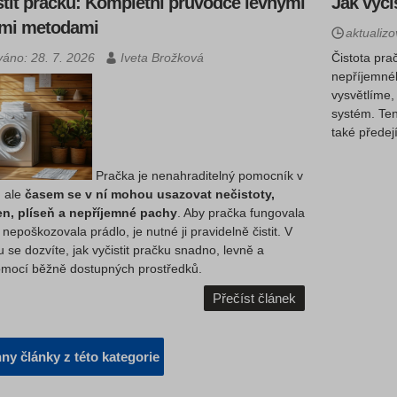
stit pračku: Kompletní průvodce levnými
Jak vyči
ými metodami
aktualiz
váno: 28. 7. 2026
Iveta Brožková
Čistota pra
nepříjemné
vysvětlíme,
systém. Ten
také přede
Pračka je nenahraditelný pomocník v
, ale
časem se v ní mohou usazovat nečistoty,
n, plíseň a nepříjemné pachy
. Aby pračka fungovala
 nepoškozovala prádlo, je nutné ji pravidelně čistit. V
 se dozvíte, jak vyčistit pračku snadno, levně a
omocí běžně dostupných prostředků.
Přečíst článek
ny články z této kategorie