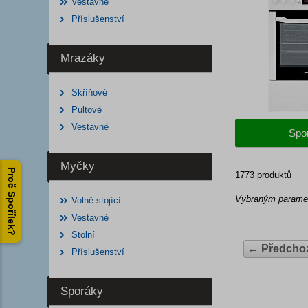
Vestavné
Příslušenství
Mrazáky
Skříňové
Pultové
Vestavné
Spo
Myčky
Proč Spořílek?
1773 produktů
Vybraným paramet
Volně stojící
Vestavné
Stolní
←
Předcho
Příslušenství
Sporáky