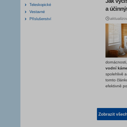
Jak vyči
Teleskopické
a účinn
Vestavné
aktualizo
Příslušenství
domácnosti
vodní káme
spolehlivě a
tomto článku
efektivně p
Zobrazit všech