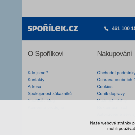
461 100 1
O Spořílkovi
Nakupování
Kdo jsme?
Obchodní podmínk
Kontakty
Ochrana osobních 
Adresa
Cookies
Spokojenost zákazníků
Ceník dopravy
Spořílkův blog
Možnosti platby
Kamenná prodejna
Reklamační řád
Autorizované servis
Nejčastější dotazy
Naše webové stránky po
mohli používat