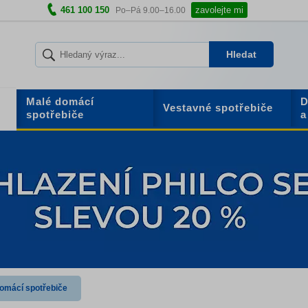
461 100 150
zavolejte mi
Po–Pá 9.00–16.00
Hledat
Malé domácí
D
Vestavné spotřebiče
spotřebiče
a
domácí spotřebiče