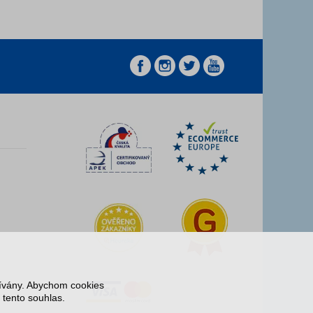
z
z
žívány. Abychom cookies
 tento souhlas.