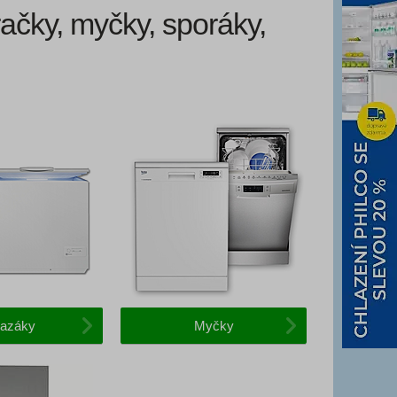
račky, myčky, sporáky,
azáky
Myčky