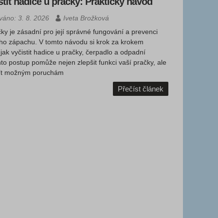
stit hadice u pračky: Praktický návod
ováno: 3. 8. 2026
Iveta Brožková
čky je zásadní pro její správné fungování a prevenci
ho zápachu. V tomto návodu si krok za krokem
 jak vyčistit hadice u pračky, čerpadlo a odpadní
to postup pomůže nejen zlepšit funkci vaší pračky, ale
jít možným poruchám
Přečíst článek