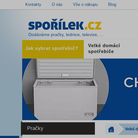
Kontakty
O nás
Vše o nákupu
Blog
Dodáváme pračky, lednice, televize, ...
Velké domácí
Jak vybrat spotřebič?
spotřebiče
Pračky
Velké 