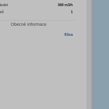
ávání
368 m3/h
orů
1
Obecné informace
Elica