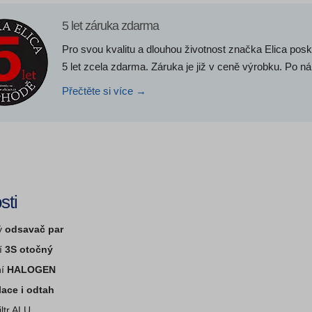
5 let záruka zdarma
Pro svou kvalitu a dlouhou životnost značka Elica posk
5 let zcela zdarma. Záruka je již v ceně výrobku. Po ná
Přečtěte si více →
sti
ý
odsavač par
í
3S otočný
ní
HALOGEN
lace i odtah
iltr ALU