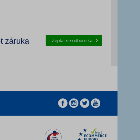
t záruka
Zeptat se odborníka
z