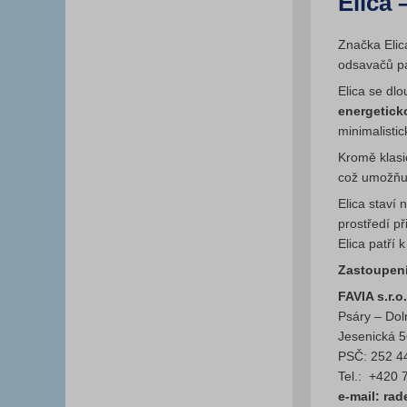
Elica 
Značka Elic
odsavačů pa
Elica se dl
energetick
minimalistic
Kromě klasi
což umožňuj
Elica staví
prostředí p
Elica patří 
Zastoupení
FAVIA s.r.o.
Psáry – Dol
Jesenická 
PSČ: 252 4
Tel.: +420 
e-mail: ra