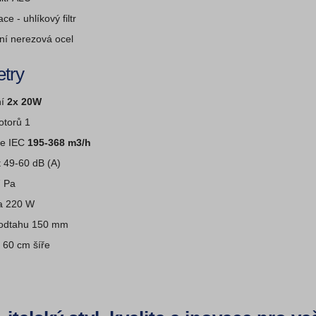
ce - uhlíkový filtr
ní nerezová ocel
try
ní
2x 20W
otorů 1
le IEC
195-368 m3/h
 49-60 dB (A)
7 Pa
a 220 W
odtahu 150 mm
 60 cm šíře