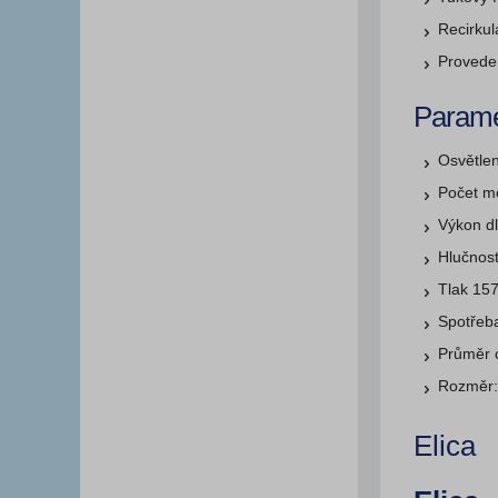
Recirkula
Provede
Parame
Osvětle
Počet m
Výkon d
Hlučnost
Tlak 15
Spotřeb
Průměr 
Rozměr:
Elica