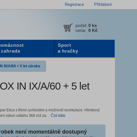
Registrace
Přihlášení
počet:
0
ks
cena:
0 Kč
omácnost
Sport
 zahrada
a hračky
N IX/A/60 + 5 let záruka
OX IN IX/A/60 + 5 let
ar Elica s třemi rychlostmi a možností recirkulace. Hlinikový
mální výkon odtahu 368 m3 za
… Číst dále
robek není momentálně dostupný