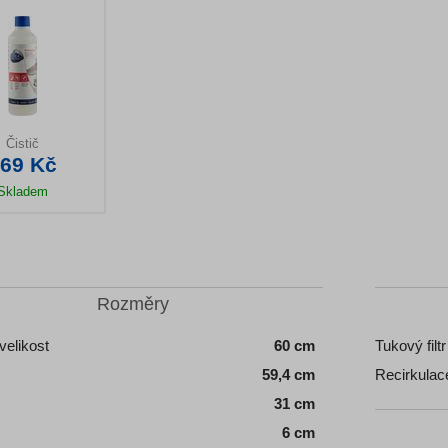
Čistič
69 Kč
Skladem
il produktu
Rozměry
elikost
60 cm
Tukový filtr
59,4 cm
Recirkulac
31 cm
6 cm