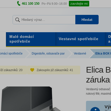
461 100 150
zavolejte mi
Po–Pá 9.00–16.00
Hledat
Malé domácí
D
Vestavné spotřebiče
spotřebiče
a
omácí spotřebiče
Digestoře, odsavače par
Vestavné
Elica BOX I
Elica B
íží zákazníků:
20
Zakoupilo již zákazníků:
41
záruka
Vestavný odsavač p
rukový filtr, maxi
Vý