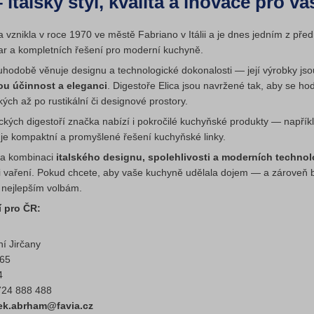
– italský styl, kvalita a inovace pro v
a vznikla v roce 1970 ve městě Fabriano v Itálii a je dnes jedním z př
r a kompletních řešení pro moderní kuchyně.
ouhodobě věnuje designu a technologické dokonalosti — její výrobky j
ou účinnost a eleganci
. Digestoře Elica jsou navržené tak, aby se h
kých až po rustikální či designové prostory.
ckých digestoří značka nabízí i pokročilé kuchyňské produkty — napří
e kompaktní a promyšlené řešení kuchyňské linky.
 na kombinaci
italského designu, spolehlivosti a moderních technol
ři vaření. Pokud chcete, aby vaše kuchyně udělala dojem — a zároveň
k nejlepším volbám.
 pro ČR:
ní Jirčany
565
4
724 888 488
dek.abrham@favia.cz