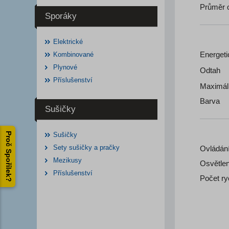
Průměr 
Sporáky
Elektrické
Energeti
Kombinované
Plynové
Odtah
Příslušenství
Maximáln
Barva
Sušičky
Sušičky
Proč Spořílek?
Sety sušičky a pračky
Ovládán
Mezikusy
Osvětlen
Příslušenství
Počet ry