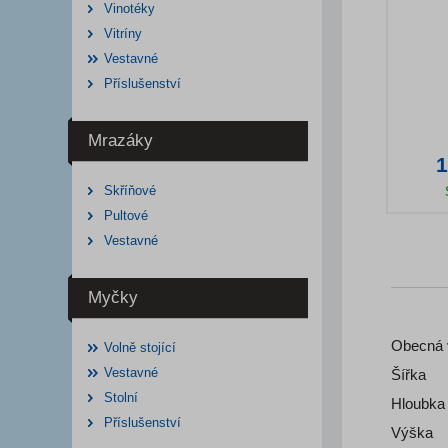
Vinotéky
Vitríny
Vestavné
Příslušenství
Mrazáky
1
Skříňové
Pultové
Deta
Vestavné
Myčky
Obecná v
Volně stojící
Vestavné
Šířka
Stolní
Hloubka
Příslušenství
Výška