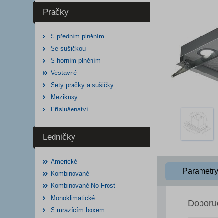
Pračky
S předním plněním
Se sušičkou
S horním plněním
Vestavné
Sety pračky a sušičky
Mezikusy
Příslušenství
Ledničky
Americké
Parametry
Kombinované
Kombinované No Frost
Monoklimatické
Doporu
S mrazícím boxem