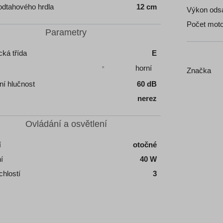
odtahového hrdla
12 cm
Výkon ods
Počet mot
Parametry
cká třída
E
horní
Značka
í hlučnost
60 dB
nerez
Ovládání a osvětlení
í
otočné
í
40 W
chlostí
3