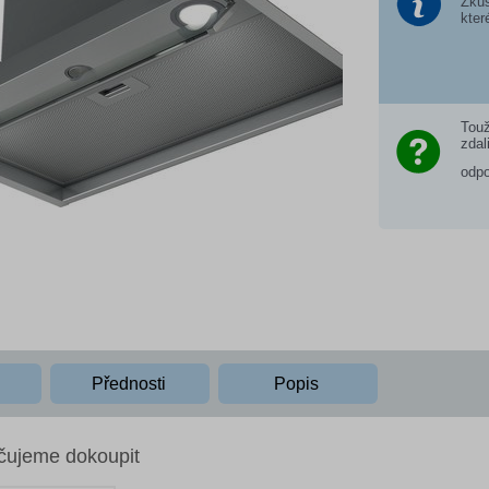
Zkus
kter
Touž
zdal
odp
Přednosti
Popis
čujeme dokoupit