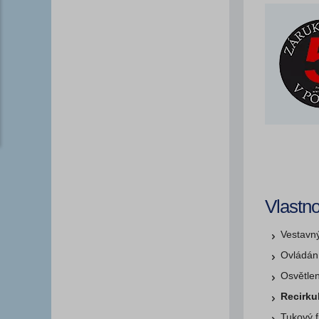
Vlastno
Vestavn
Ovládán
Osvětle
Recirku
Tukový f