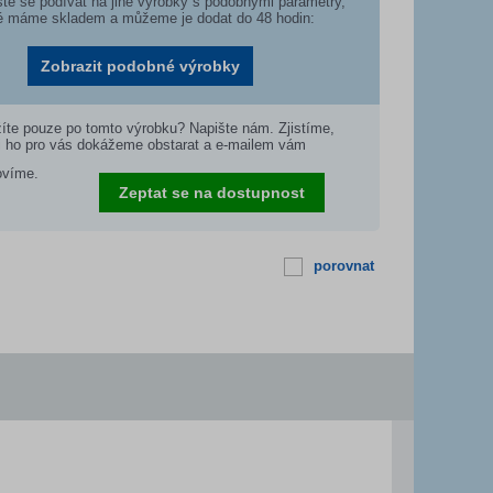
te se podívat na jiné výrobky s podobnými parametry,
é máme skladem a můžeme je dodat do 48 hodin:
Zobrazit podobné výrobky
íte pouze po tomto výrobku? Napište nám. Zjistíme,
i ho pro vás dokážeme obstarat a e-mailem vám
ovíme.
Zeptat se na dostupnost
porovnat