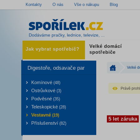
Kontakty
O nás
Vše o nákupu
Blog
Dodáváme pračky, lednice, televize, ...
Velké domácí
Jak vybrat spotřebič?
spotřebiče
Digestoře, odsavače par
Velké d
Komínové
(48)
Právě prohl
Ostrůvkové
(3)
Podvěsné
(35)
Teleskopické
(28)
Vestavné
(19)
5 let záruka
Příslušenství
(82)