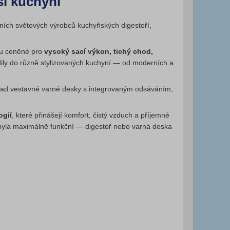
aši kuchyni
edních světových výrobců kuchyňských digestoří,
sou ceněné pro
vysoký sací výkon, tichý chod,
odily do různě stylizovaných kuchyní — od moderních a
klad vestavné varné desky s integrovaným odsáváním,
ogií
, které přinášejí komfort, čistý vzduch a příjemné
 byla maximálně funkční — digestoř nebo varná deska