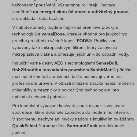
každodenní používání. Významnou roli hrají i inovace
zaměřené
na energetickou účinnost a udržitelný provoz
,
což dokládá i řada EcoLine.
V nabídce značky najdete například prémiové pračky s
technologií
UniversalDose
, která je vhodná pro jakýkoli typ
pracího prostředku včetně kapslí
PODS®
. Pračky jsou
vybaveny také mikroplastovým filtrem, který zachycuje
mikroplastová vlákna a omezuje jejich únik do odpadní vody.
Indukční varné desky AEG s technologiemi
SenseBoil,
Hob2Hood® a inovativním povrchem SaphirMatt®
přinášejí
maximální komfort a odolnost, takže posouvají vaření na
profesionální úroveň. V oblasti chlazení značka nabízí moderní
chladničky a mrazničky s pokročilými technologiemi pro
optimální uchování potravin.
Pro kompletní vybavení kuchyně jsou k dispozici vestavné
spotřebiče, které dokonale zapadnou do moderního interiéru.
V sortimentu nechybí ani myčky nádobí s intuitivním ovládáním
QuickSelect
či trouby série
SurroundCook
pro dokonalé
pečení.