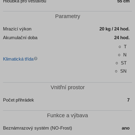
Hloubka pro vestavbu
55 cm
Parametry
Mrazící výkon
20 kg / 24 hod.
Akumulační doba
24 hod.
T
N
Klimatická třída
ST
SN
Vnitřní prostor
Počet přihrádek
7
Funkce a výbava
Beznámrazový systém (NO-Frost)
ano