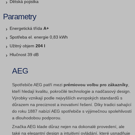
Dětská pojistka
Parametry
Energetická třída
A+
Spotřeba el. energie 0,83 kWh
Užitný objem
204 l
Hlučnost 39 dB
AEG
Spotřebiče AEG patří mezi
prémiovou volbu pro zákazníky
,
kteří hledají kvalitu, pokročilé technologie a nadčasový design.
Výrobky vznikají podle nejvyšších evropských standardů s
důrazem na preciznost a inovativní řešení. Díky tradici sahající
do roku 1887 nabízí AEG spotřebiče s výjimečnou spolehlivostí
a dlouhodobou podporou.
Značka AEG klade důraz nejen na dokonalé provedení, ale
také na elegantní design a intuitivní ovládání, které usnadňuje