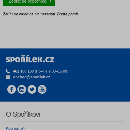
Zeptat se odborníka
Zatím se nikdo na nic nezeptal. Buďte první!
461 100 150
(Po–Pá 9.00–16.00)
obchod@sporilek.cz
O Spořílkovi
Kdo jsme?