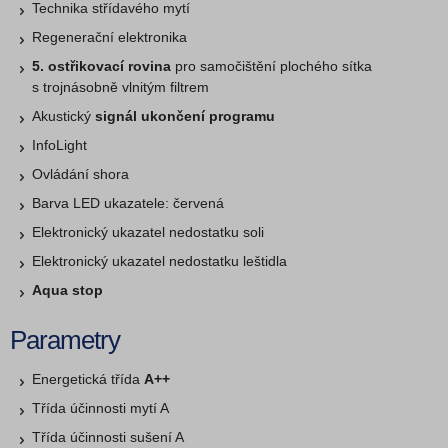
Technika střídavého mytí
Regenerační elektronika
5. ostřikovací rovina
pro samočištění plochého sítka
s trojnásobně vlnitým filtrem
Akustický
signál ukončení programu
InfoLight
Ovládání shora
Barva LED ukazatele: červená
Elektronický ukazatel nedostatku soli
Elektronický ukazatel nedostatku leštidla
Aqua stop
Parametry
Energetická třída
A++
Třída účinnosti mytí A
Třída účinnosti sušení A