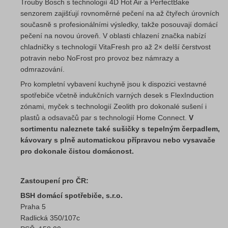
Trouby Bosch s technologií 4D Hot Air a PerfectBake
senzorem zajišťují rovnoměrné pečení na až čtyřech úrovních
současně s profesionálními výsledky, takže posouvají domácí
pečení na novou úroveň. V oblasti chlazení značka nabízí
chladničky s technologií VitaFresh pro až 2× delší čerstvost
potravin nebo NoFrost pro provoz bez námrazy a
odmrazování.
Pro kompletní vybavení kuchyně jsou k dispozici vestavné
spotřebiče včetně indukčních varných desek s FlexInduction
zónami, myček s technologií Zeolith pro dokonalé sušení i
plastů a odsavačů par s technologií Home Connect.
V
sortimentu naleznete také sušičky s tepelným čerpadlem,
kávovary s plně automatickou přípravou nebo vysavače
pro dokonale čistou domácnost.
Zastoupení pro ČR:
BSH domácí spotřebiče, s.r.o.
Praha 5
Radlická 350/107c