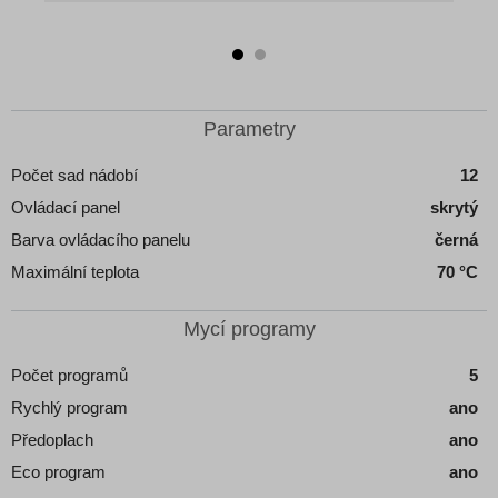
u
Detail produktu
Detail produktu
Detail
Parametry
Počet sad nádobí
12
Ovládací panel
skrytý
Barva ovládacího panelu
černá
Maximální teplota
70 °C
Mycí programy
Počet programů
5
Rychlý program
ano
Předoplach
ano
Eco program
ano