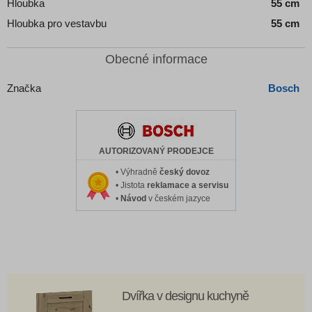
Hloubka
55 cm
Hloubka pro vestavbu
55 cm
Obecné informace
Značka
Bosch
AUTORIZOVANÝ PRODEJCE
• Výhradně
český dovoz
• Jistota
reklamace a servisu
•
Návod
v českém jazyce
Dvířka v designu kuchyně