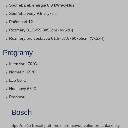
Spotřeba el. energie 0,9 kWh/cyklus
Spotřeba vody 9,5 l/cyklus
Počet sad
12
Rozměry 81,5×59,8×55cm (VxŠxH)
Rozměry pro vestavbu 81,5–87,5×60×55cm (VxŠxH)
Programy
Intenzivní 70°C
Normální 65°C
Eco 50°C
Hodinový 65°C
Předmytí
Bosch
Spotřebiče Bosch patří mezi prémiovou volbu pro zákazníky,