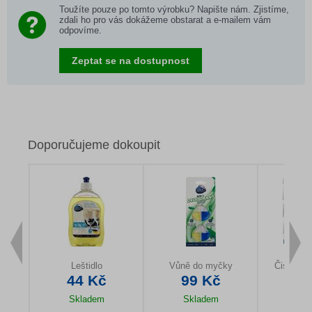
Toužíte pouze po tomto výrobku? Napište nám. Zjistíme,
zdali ho pro vás dokážeme obstarat a e-mailem vám
odpovíme.
Zeptat se na dostupnost
Doporučujeme dokoupit
Leštidlo
Vůně do myčky
Čistič s 
44 Kč
99 Kč
19
Skladem
Skladem
Sk