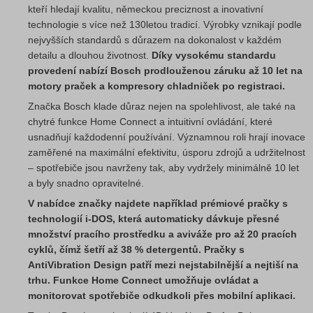
kteří hledají kvalitu, německou preciznost a inovativní
technologie s více než 130letou tradicí. Výrobky vznikají podle
nejvyšších standardů s důrazem na dokonalost v každém
detailu a dlouhou životnost.
Díky vysokému standardu
provedení nabízí Bosch prodlouženou záruku až 10 let na
motory praček a kompresory chladniček po registraci.
Značka Bosch klade důraz nejen na spolehlivost, ale také na
chytré funkce Home Connect a intuitivní ovládání, které
usnadňují každodenní používání. Významnou roli hrají inovace
zaměřené na maximální efektivitu, úsporu zdrojů a udržitelnost
– spotřebiče jsou navrženy tak, aby vydržely minimálně 10 let
a byly snadno opravitelné.
V nabídce značky najdete například prémiové pračky s
technologií i-DOS, která automaticky dávkuje přesné
množství pracího prostředku a aviváže pro až 20 pracích
cyklů, čímž šetří až 38 % detergentů. Pračky s
AntiVibration Design patří mezi nejstabilnější a nejtiší na
trhu. Funkce Home Connect umožňuje ovládat a
monitorovat spotřebiče odkudkoli přes mobilní aplikaci.