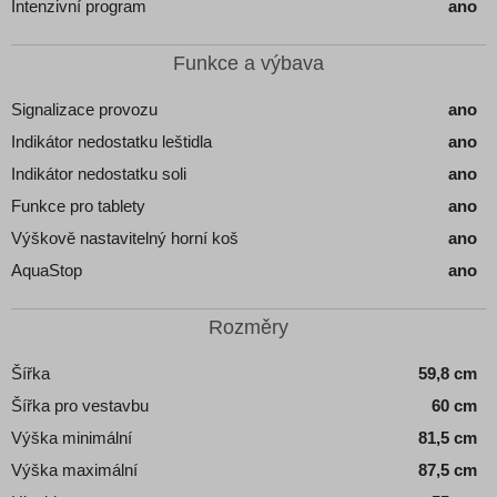
Intenzivní program
ano
Funkce a výbava
Signalizace provozu
ano
Indikátor nedostatku leštidla
ano
Indikátor nedostatku soli
ano
Funkce pro tablety
ano
Výškově nastavitelný horní koš
ano
AquaStop
ano
Rozměry
Šířka
59,8 cm
Šířka pro vestavbu
60 cm
Výška minimální
81,5 cm
Výška maximální
87,5 cm