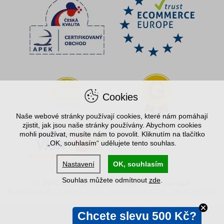
Cookies
Naše webové stránky používají cookies, které nám pomáhají
zjistit, jak jsou naše stránky používány. Abychom cookies
mohli používat, musíte nám to povolit. Kliknutím na tlačítko
„OK, souhlasím“ udělujete tento souhlas.
Nastavení
OK, souhlasím
Souhlas můžete odmítnout
zde
.
© 2004–2026 Spořílek.cz, internetový obchod
Společnost ELVO Hlinsko, s.r.o., Komenského 408, 539 01 Hlinsko
Chcete slevu 500 Kč?