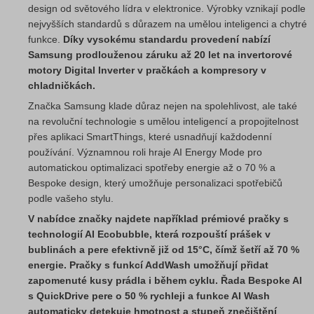
design od světového lídra v elektronice. Výrobky vznikají podle
nejvyšších standardů s důrazem na umělou inteligenci a chytré
funkce.
Díky vysokému standardu provedení nabízí
Samsung prodlouženou záruku až 20 let na invertorové
motory Digital Inverter v pračkách a kompresory v
chladničkách.
Značka Samsung klade důraz nejen na spolehlivost, ale také
na revoluční technologie s umělou inteligencí a propojitelnost
přes aplikaci SmartThings, které usnadňují každodenní
používání. Významnou roli hraje AI Energy Mode pro
automatickou optimalizaci spotřeby energie až o 70 % a
Bespoke design, který umožňuje personalizaci spotřebičů
podle vašeho stylu.
V nabídce značky najdete například prémiové pračky s
technologií AI Ecobubble, která rozpouští prášek v
bublinách a pere efektivně již od 15°C, čímž šetří až 70 %
energie. Pračky s funkcí AddWash umožňují přidat
zapomenuté kusy prádla i během cyklu. Řada Bespoke AI
s QuickDrive pere o 50 % rychleji a funkce AI Wash
automaticky detekuje hmotnost a stupeň znečištění