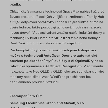
prádla.
Chladničky Samsung s technologií SpaceMax nabízejí až o 30
% více prostoru při stejných vnějších rozměrech a Family Hub
s 21,5" dotykovou obrazovkou přináší chytré funkce přímo na
dveře lednice, takže posouvají uchovávání potravin na zcela
novou úroveň. V oblasti vaření značka nabízí indukční desky s
technologií Virtual Flame pro vizualizaci tepla nebo trouby s
Dual Cook pro přípravu dvou pokrmů najednou.
Pro kompletní vybavení domácnosti jsou k dispozici
myčky s technologií AutoOpen Door pro automatické
otevření po skončení mytí, sušičky s AI OptimalDry nebo
robotické vysavače s AI Object Recognition.
V sortimentu
naleznete také Neo QLED a OLED televize, soundbary, chytré
monitory nebo klimatizace WindFree pro chlazení bez
nepříjemného proudění vzduchu.
Zastoupení pro ČR:
Samsung Electronics Czech and Slovak, s.r.o.