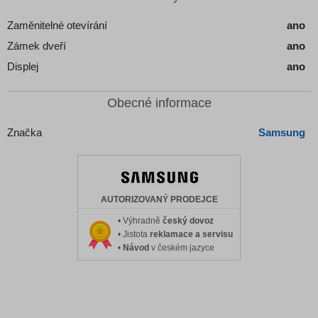
Zaměnitelné otevírání
ano
Zámek dveří
ano
Displej
ano
Obecné informace
Značka
Samsung
AUTORIZOVANÝ PRODEJCE
• Výhradně
český dovoz
• Jistota
reklamace a servisu
•
Návod
v českém jazyce