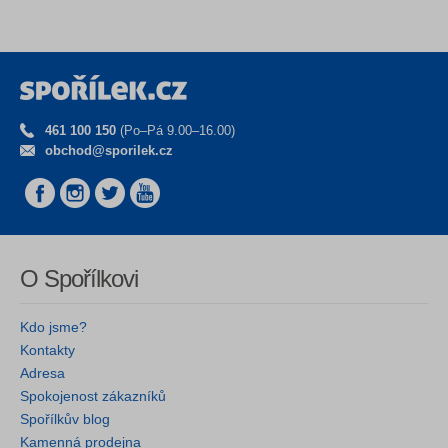
461 100 150
(Po–Pá 9.00–16.00)
obchod@sporilek.cz
O Spořílkovi
Kdo jsme?
Kontakty
Adresa
Spokojenost zákazníků
Spořílkův blog
Kamenná prodejna