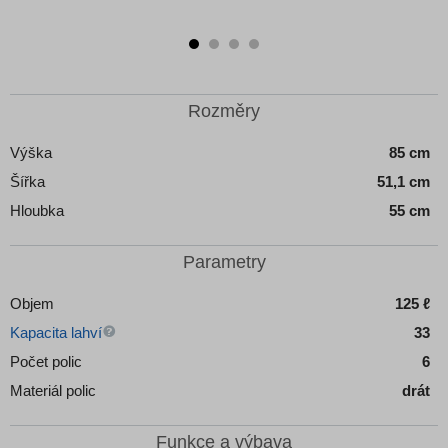
u
Detail produktu
Detail produktu
Detail
Rozměry
Výška
85 cm
Šířka
51,1 cm
Hloubka
55 cm
Parametry
Objem
125 ℓ
Kapacita lahví
33
Počet polic
6
Materiál polic
drát
Funkce a výbava