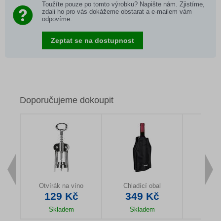
Toužíte pouze po tomto výrobku? Napište nám. Zjistíme,
zdali ho pro vás dokážeme obstarat a e-mailem vám
odpovíme.
Zeptat se na dostupnost
Doporučujeme dokoupit
Otvírák na víno
Chladící obal
Dávko
č
129 Kč
349 Kč
34
Skladem
Skladem
Sk