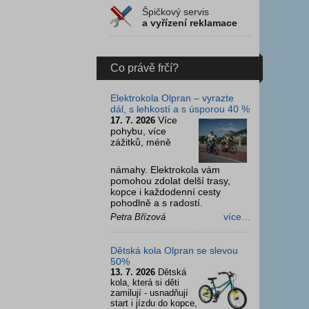
Špičkový servis
a vyřízení reklamace
Co právě frčí?
Elektrokola Olpran – vyrazte
dál, s lehkostí a s úsporou 40 %
Více
17. 7. 2026
pohybu, více
zážitků, méně
námahy. Elektrokola vám
pomohou zdolat delší trasy,
kopce i každodenní cesty
pohodlně a s radostí.
více…
Petra Břízová
Dětská kola Olpran se slevou
50%
13. 7. 2026
Dětská
kola, která si děti
zamilují - usnadňují
start i jízdu do kopce,