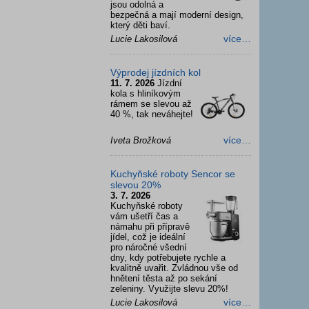
jsou odolná a
bezpečná a mají moderní design,
který děti baví.
více…
Lucie Lakosilová
Výprodej jízdních kol
11. 7. 2026
Jízdní
kola s hliníkovým
rámem se slevou až
40 %, tak neváhejte!
více…
Iveta Brožková
Kuchyňské roboty Sencor se
slevou 20%
3. 7. 2026
Kuchyňské roboty
vám ušetří čas a
námahu při přípravě
jídel, což je ideální
pro náročné všední
dny, kdy potřebujete rychle a
kvalitně uvařit. Zvládnou vše od
hnětení těsta až po sekání
zeleniny. Využijte slevu 20%!
více…
Lucie Lakosilová