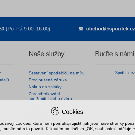
50
(Po–Pá 9.00–16.00)
obchod@sporilek.c
Naše služby
Buďte s námi
y
Sestavení spotřebičů na míru
Spořílek.c
údajů
Prodloužená záruka
Nákup na splátky
Zprostředkování
spotřebitelského úvěru
Aktuální slevy
Cookies
Poradna
y
Odvoz starého spotřebiče
užívají cookies, které nám pomáhají zjistit, jak jsou naše stránky pou
, musíte nám to povolit. Kliknutím na tlačítko „OK, souhlasím“ udělujete