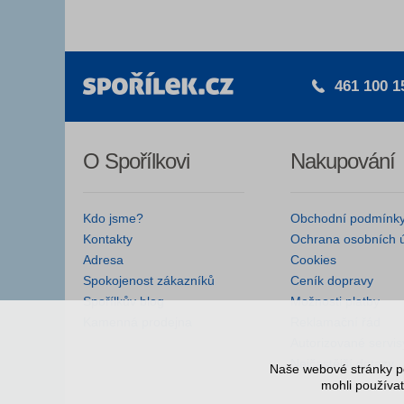
461 100 1
O Spořílkovi
Nakupování
Kdo jsme?
Obchodní podmínk
Kontakty
Ochrana osobních 
Adresa
Cookies
Spokojenost zákazníků
Ceník dopravy
Spořílkův blog
Možnosti platby
Kamenná prodejna
Reklamační řád
Autorizované servis
Nejčastější dotazy
Naše webové stránky po
mohli používat