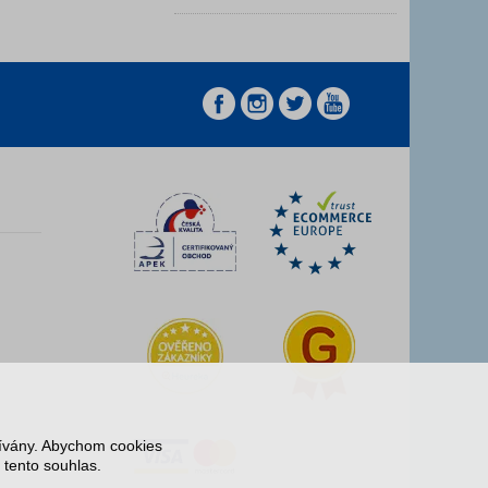
z
z
žívány. Abychom cookies
 tento souhlas.