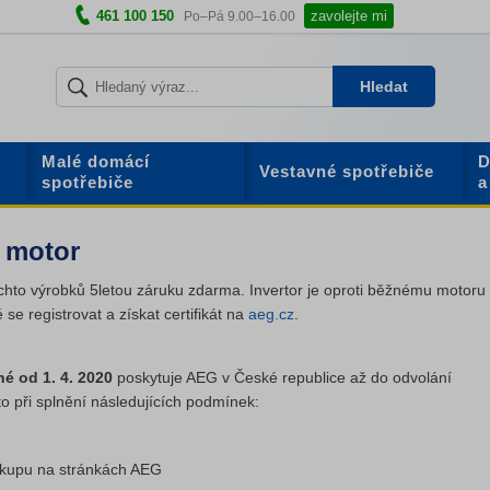
461 100 150
zavolejte mi
Po–Pá 9.00–16.00
Hledat
Malé domácí
D
Vestavné spotřebiče
spotřebiče
a
r motor
ěchto výrobků 5letou záruku zdarma. Invertor je oproti běžnému motoru t
 se registrovat a získat certifikát na
aeg.cz
.
é od 1. 4. 2020
poskytuje AEG v České republice až do odvolání
 to při splnění následujících podmínek:
ákupu na stránkách AEG