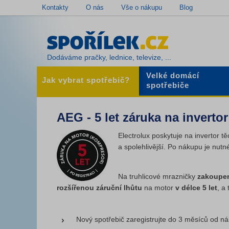
Kontakty
O nás
Vše o nákupu
Blog
Dodáváme pračky, lednice, televize, ...
Velké domácí
Jak vybrat spotřebič?
spotřebiče
AEG - 5 let záruka na inverto
Electrolux poskytuje na invertor t
a spolehlivější. Po nákupu je nutné
Na truhlicové mrazničky
zakoupen
rozšířenou
záruční lhůtu
na motor
v délce 5 let
, a
Nový spotřebič zaregistrujte do 3 měsíců od n