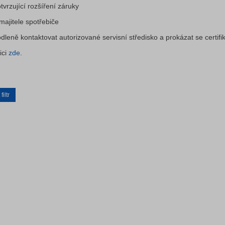
vrzující rozšíření záruky
ajitele spotřebiče
leně kontaktovat autorizované servisní středisko a prokázat se certif
ici
zde
.
iltr