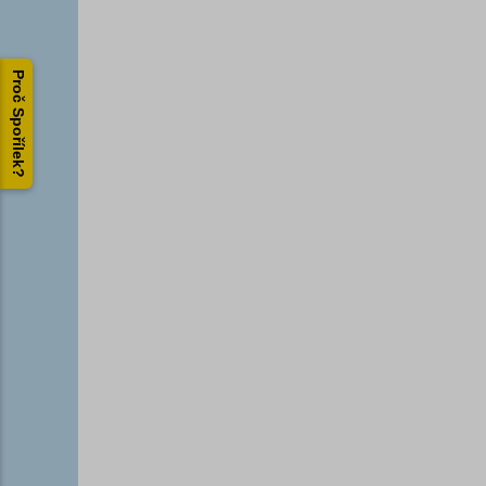
Proč Spořílek?