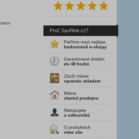
ikátem
Proč Spořílek.cz?
Patříme mezi nejlépe
hodnocené e-shopy
Garantované dodání
do 48 hodin
Zboží máme
opravdu skladem
Máme
vlastní prodejnu
Nakupujete
u odborníků
O produktech
víme vše