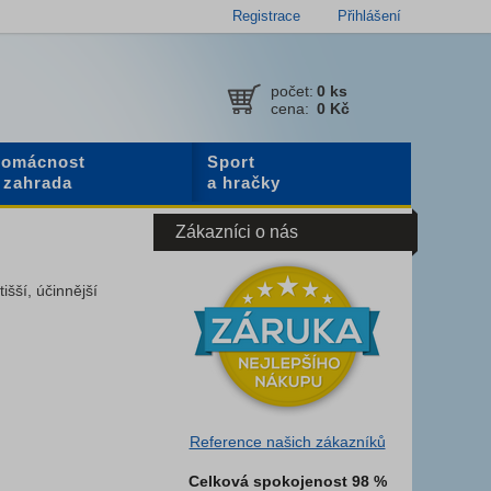
Registrace
Přihlášení
počet:
0
ks
cena:
0 Kč
omácnost
Sport
 zahrada
a hračky
Zákazníci o nás
išší, účinnější
Reference našich zákazníků
Celková spokojenost 98 %