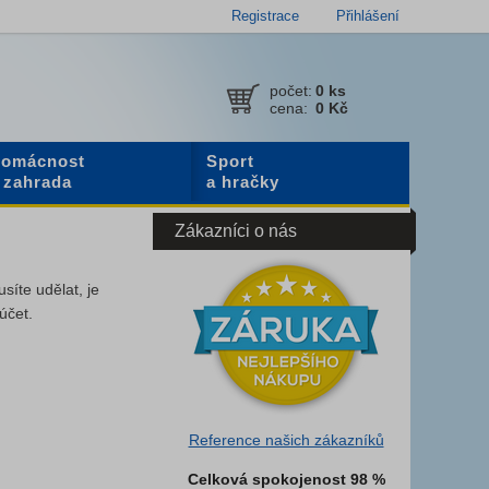
Registrace
Přihlášení
počet:
0
ks
cena:
0 Kč
omácnost
Sport
 zahrada
a hračky
Zákazníci o nás
usíte udělat, je
účet.
Reference našich zákazníků
Celková spokojenost 98 %