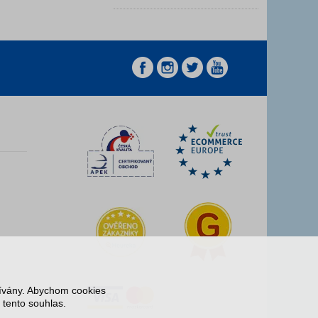
z
z
žívány. Abychom cookies
 tento souhlas.