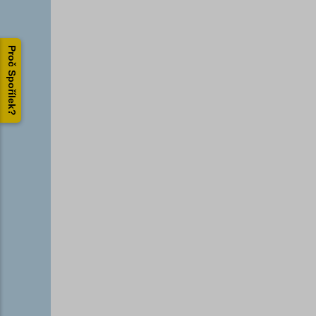
Proč Spořílek?