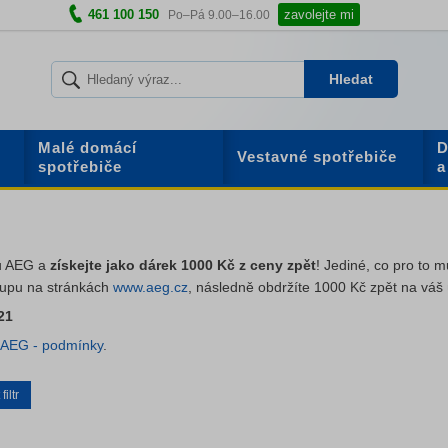
461 100 150
zavolejte mi
Po–Pá 9.00–16.00
Hledat
Malé domácí
D
Vestavné spotřebiče
spotřebiče
a
ků AEG a
získejte jako dárek 1000 Kč z ceny zpět
! Jediné, co pro to m
kupu na stránkách
www.aeg.cz
, následně obdržíte 1000 Kč zpět na váš 
21
AEG - podmínky
.
iltr