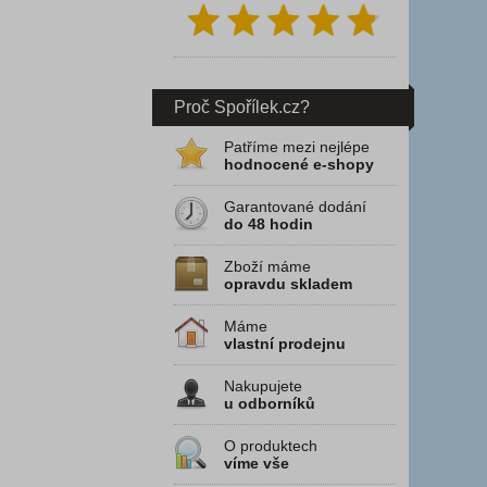
Proč Spořílek.cz?
Patříme mezi nejlépe
hodnocené e-shopy
Garantované dodání
do 48 hodin
Zboží máme
opravdu skladem
Máme
vlastní prodejnu
Nakupujete
u odborníků
O produktech
víme vše