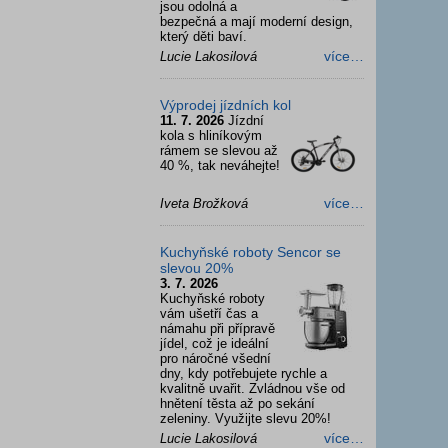
jsou odolná a
bezpečná a mají moderní design,
který děti baví.
více…
Lucie Lakosilová
Výprodej jízdních kol
11. 7. 2026
Jízdní
kola s hliníkovým
rámem se slevou až
40 %, tak neváhejte!
více…
Iveta Brožková
Kuchyňské roboty Sencor se
slevou 20%
3. 7. 2026
Kuchyňské roboty
vám ušetří čas a
námahu při přípravě
jídel, což je ideální
pro náročné všední
dny, kdy potřebujete rychle a
kvalitně uvařit. Zvládnou vše od
hnětení těsta až po sekání
zeleniny. Využijte slevu 20%!
více…
Lucie Lakosilová