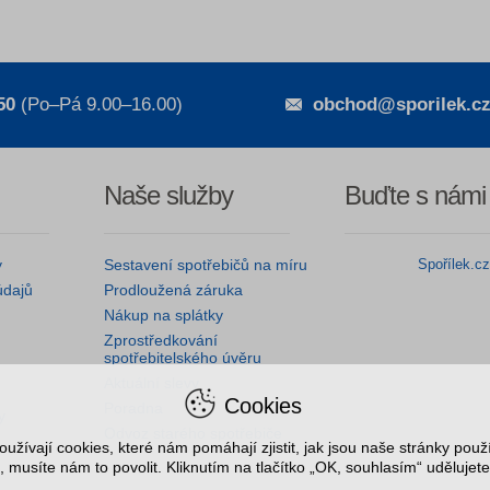
50
(Po–Pá 9.00–16.00)
obchod@sporilek.c
Naše služby
Buďte s námi
y
Sestavení spotřebičů na míru
Spořílek.c
údajů
Prodloužená záruka
Nákup na splátky
Zprostředkování
spotřebitelského úvěru
Aktuální slevy
Cookies
Poradna
y
Odvoz starého spotřebiče
užívají cookies, které nám pomáhají zjistit, jak jsou naše stránky pou
, musíte nám to povolit. Kliknutím na tlačítko „OK, souhlasím“ udělujete