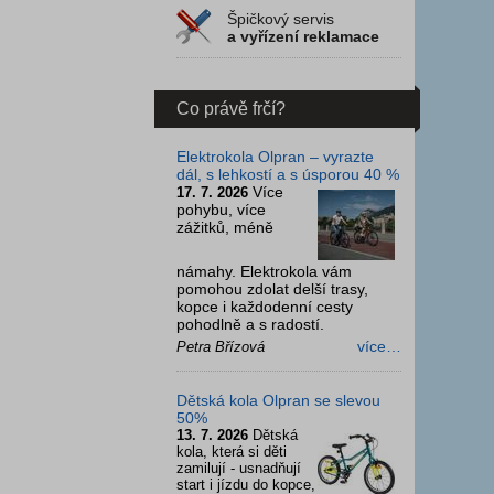
Špičkový servis
a vyřízení reklamace
Co právě frčí?
Elektrokola Olpran – vyrazte
dál, s lehkostí a s úsporou 40 %
Více
17. 7. 2026
pohybu, více
zážitků, méně
námahy. Elektrokola vám
pomohou zdolat delší trasy,
kopce i každodenní cesty
pohodlně a s radostí.
více…
Petra Břízová
Dětská kola Olpran se slevou
50%
13. 7. 2026
Dětská
kola, která si děti
zamilují - usnadňují
start i jízdu do kopce,