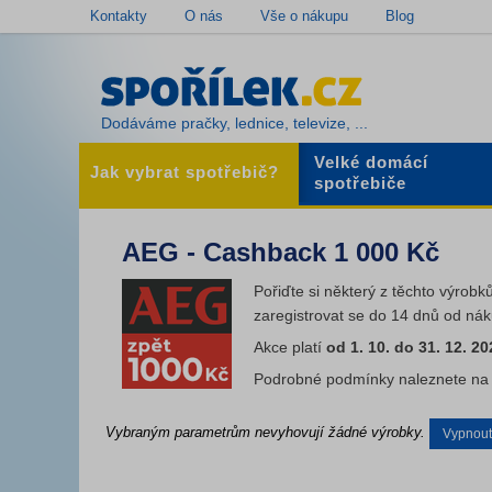
Kontakty
O nás
Vše o nákupu
Blog
Dodáváme pračky, lednice, televize, ...
Velké domácí
Jak vybrat spotřebič?
spotřebiče
AEG - Cashback 1 000 Kč
Pořiďte si některý z těchto výrob
zaregistrovat se do 14 dnů od ná
Akce platí
od 1. 10. do 31. 12. 20
Podrobné podmínky naleznete na
Vybraným parametrům nevyhovují žádné výrobky.
Vypnout f