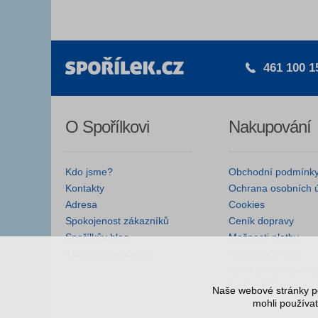
461 100 1
O Spořílkovi
Nakupování
Kdo jsme?
Obchodní podmínk
Kontakty
Ochrana osobních 
Adresa
Cookies
Spokojenost zákazníků
Ceník dopravy
Spořílkův blog
Možnosti platby
Kamenná prodejna
Reklamační řád
Autorizované servis
Nejčastější dotazy
Naše webové stránky po
mohli používat