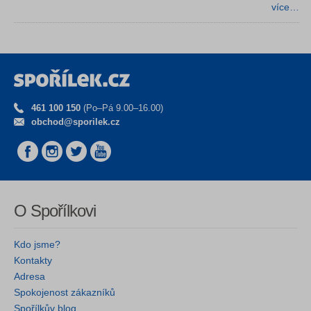
více…
461 100 150
(Po–Pá 9.00–16.00)
obchod@sporilek.cz
O Spořílkovi
Kdo jsme?
Kontakty
Adresa
Spokojenost zákazníků
Spořílkův blog