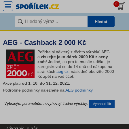
0
Hledat
AEG - Cashback 2 000 Kč
Pořiďte si některý z těchto výrobků AEG
a
získejte jako dárek 2000 Kč z ceny
zpět
! Jediné, co pro to musíte udělat, je
zaregistrovat se do 14 dnů od nákupu na
stránkách
aeg.cz
, následně obdržíte 2000
Kč zpět na váš účet.
Akce platí
od 1. 10. do 31. 12. 2021.
Podrobné podmínky naleznete na
AEG podmínky
.
Vybraným parametrům nevyhovují žádné výrobky.
Vypnout filtr
Zákazníci o nás