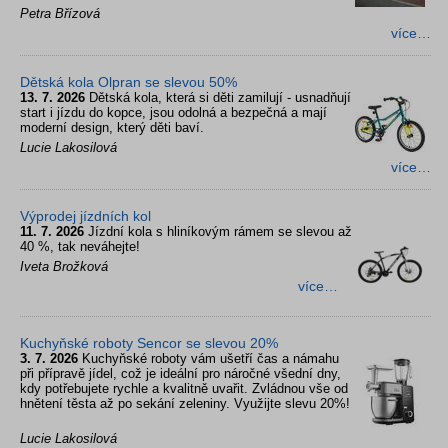
Petra Břízová
více…
Dětská kola Olpran se slevou 50%
13. 7. 2026
Dětská kola, která si děti zamilují - usnadňují
start i jízdu do kopce, jsou odolná a bezpečná a mají
moderní design, který děti baví.
Lucie Lakosilová
více…
Výprodej jízdních kol
11. 7. 2026
Jízdní kola s hliníkovým rámem se slevou až
40 %, tak neváhejte!
Iveta Brožková
více…
Kuchyňské roboty Sencor se slevou 20%
3. 7. 2026
Kuchyňské roboty vám ušetří čas a námahu
při přípravě jídel, což je ideální pro náročné všední dny,
kdy potřebujete rychle a kvalitně uvařit. Zvládnou vše od
hnětení těsta až po sekání zeleniny. Využijte slevu 20%!
Lucie Lakosilová