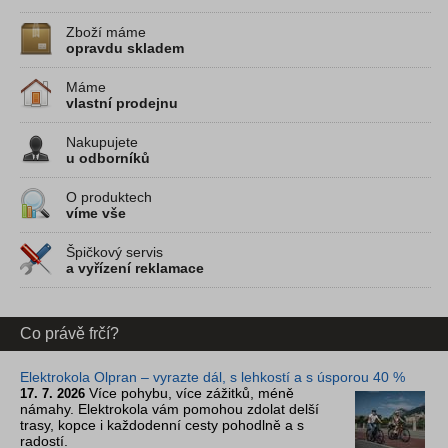
Zboží máme
opravdu skladem
Máme
vlastní prodejnu
Nakupujete
u odborníků
O produktech
víme vše
Špičkový servis
a vyřízení reklamace
Co právě frčí?
Elektrokola Olpran – vyrazte dál, s lehkostí a s úsporou 40 %
Více pohybu, více zážitků, méně
17. 7. 2026
námahy. Elektrokola vám pomohou zdolat delší
trasy, kopce i každodenní cesty pohodlně a s
radostí.