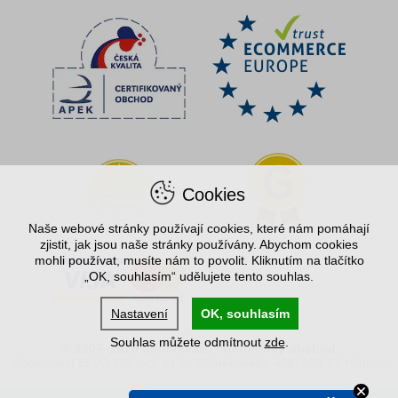
Cookies
Naše webové stránky používají cookies, které nám pomáhají
zjistit, jak jsou naše stránky používány. Abychom cookies
mohli používat, musíte nám to povolit. Kliknutím na tlačítko
„OK, souhlasím“ udělujete tento souhlas.
Nastavení
OK, souhlasím
Souhlas můžete odmítnout
zde
.
© 2004–2026 Spořílek.cz, internetový obchod
Společnost ELVO Hlinsko, s.r.o., Komenského 408, 539 01 Hlinsko