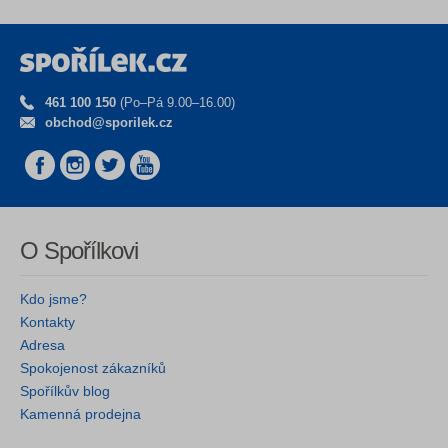
461 100 150
(Po–Pá 9.00–16.00)
obchod@sporilek.cz
O Spořílkovi
Kdo jsme?
Kontakty
Adresa
Spokojenost zákazníků
Spořílkův blog
Kamenná prodejna