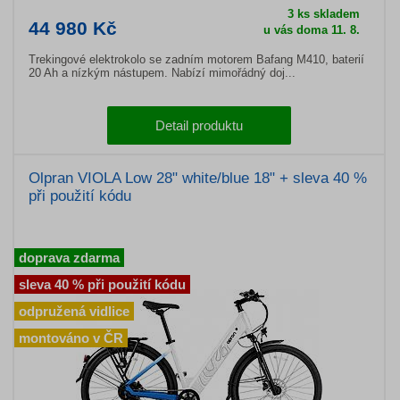
3 ks skladem
44 980 Kč
u vás doma 11. 8.
Trekingové elektrokolo se zadním motorem Bafang M410, baterií
20 Ah a nízkým nástupem. Nabízí mimořádný doj...
Detail produktu
Olpran VIOLA Low 28" white/blue 18" + sleva 40 %
při použití kódu
doprava zdarma
sleva 40 % při použití kódu
odpružená vidlice
montováno v ČR