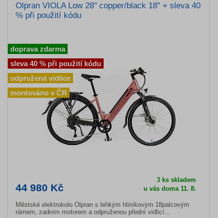
Olpran VIOLA Low 28" copper/black 18" + sleva 40
% při použití kódu
doprava zdarma
sleva 40 % při použití kódu
odpružená vidlice
montováno v ČR
3 ks skladem
44 980 Kč
u vás doma 11. 8.
Městské elektrokolo Olpran s lehkým hliníkovým 18palcovým
rámem, zadním motorem a odpruženou přední vidlicí...