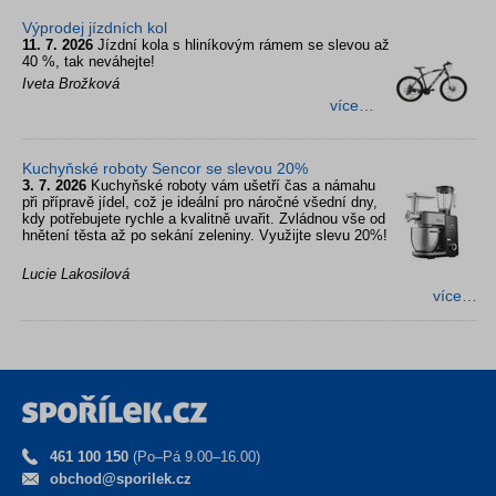
Výprodej jízdních kol
11. 7. 2026
Jízdní kola s hliníkovým rámem se slevou až
40 %, tak neváhejte!
Iveta Brožková
více…
Kuchyňské roboty Sencor se slevou 20%
3. 7. 2026
Kuchyňské roboty vám ušetří čas a námahu
při přípravě jídel, což je ideální pro náročné všední dny,
kdy potřebujete rychle a kvalitně uvařit. Zvládnou vše od
hnětení těsta až po sekání zeleniny. Využijte slevu 20%!
Lucie Lakosilová
více…
461 100 150
(Po–Pá 9.00–16.00)
obchod@sporilek.cz