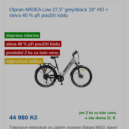
Olpran ARDEA Low 27,5" grey/black 18" HD +
sleva 40 % při použití kódu
doprava zdarma
sleva 40 % při použití kódu
poslední 2 ks za tuto cenu
odpružená vidlice
jen 2 ks za tuto cenu
44 980 Kč
u vás doma 11. 8.
Trekingové elektrokolo se zadním motorem Bafang M410, baterií