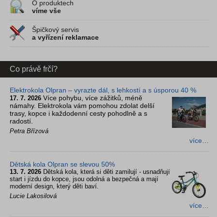
O produktech
víme vše
Špičkový servis
a vyřízení reklamace
Co právě frčí?
Elektrokola Olpran – vyrazte dál, s lehkostí a s úsporou 40 %
Více pohybu, více zážitků, méně
17. 7. 2026
námahy. Elektrokola vám pomohou zdolat delší
trasy, kopce i každodenní cesty pohodlně a s
radostí.
Petra Břízová
více…
Dětská kola Olpran se slevou 50%
13. 7. 2026
Dětská kola, která si děti zamilují - usnadňují
start i jízdu do kopce, jsou odolná a bezpečná a mají
moderní design, který děti baví.
Lucie Lakosilová
více…