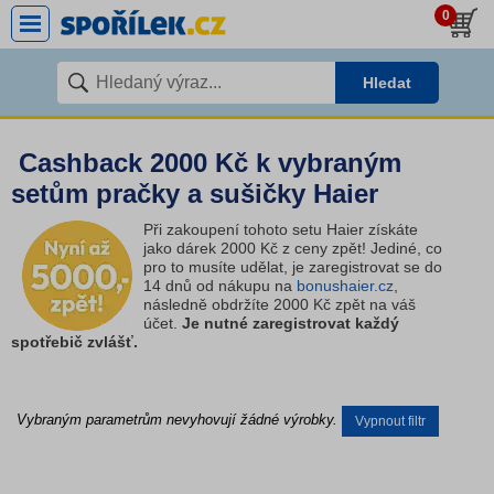
0
Hledat
Cashback 2000 Kč k vybraným
setům pračky a sušičky Haier
Při zakoupení tohoto setu Haier získáte
jako dárek 2000 Kč z ceny zpět! Jediné, co
pro to musíte udělat, je zaregistrovat se do
14 dnů od nákupu na
bonushaier.cz
,
následně obdržíte 2000 Kč zpět na váš
účet.
Je nutné zaregistrovat každý
spotřebič zvlášť.
Vybraným parametrům nevyhovují žádné výrobky.
Vypnout filtr