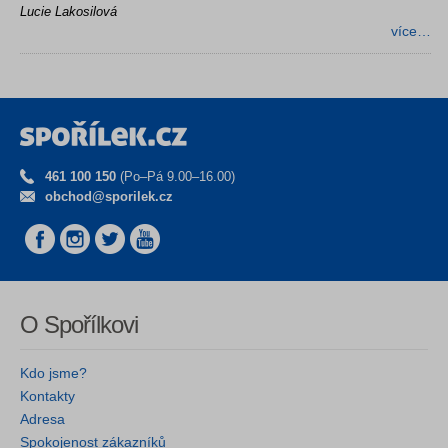
Lucie Lakosilová
více…
461 100 150
(Po–Pá 9.00–16.00)
obchod@sporilek.cz
O Spořílkovi
Kdo jsme?
Kontakty
Adresa
Spokojenost zákazníků