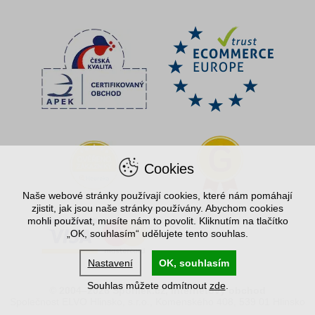
Cookies
Naše webové stránky používají cookies, které nám pomáhají
zjistit, jak jsou naše stránky používány. Abychom cookies
mohli používat, musíte nám to povolit. Kliknutím na tlačítko
„OK, souhlasím“ udělujete tento souhlas.
Nastavení
OK, souhlasím
Souhlas můžete odmítnout
zde
.
© 2004–2026 Spořílek.cz, internetový obchod
Společnost ELVO Hlinsko, s.r.o., Komenského 408, 539 01 Hlinsko