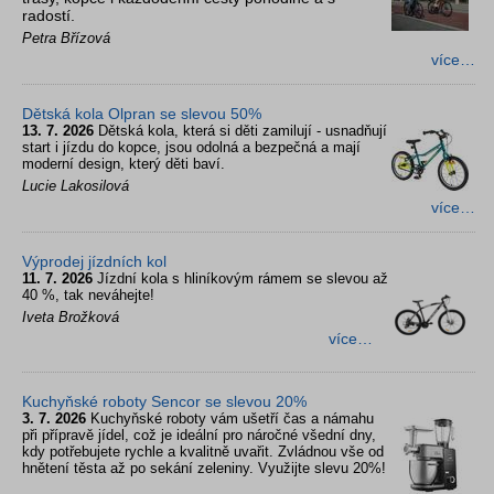
radostí.
Petra Břízová
více…
Dětská kola Olpran se slevou 50%
13. 7. 2026
Dětská kola, která si děti zamilují - usnadňují
start i jízdu do kopce, jsou odolná a bezpečná a mají
moderní design, který děti baví.
Lucie Lakosilová
více…
Výprodej jízdních kol
11. 7. 2026
Jízdní kola s hliníkovým rámem se slevou až
40 %, tak neváhejte!
Iveta Brožková
více…
Kuchyňské roboty Sencor se slevou 20%
3. 7. 2026
Kuchyňské roboty vám ušetří čas a námahu
při přípravě jídel, což je ideální pro náročné všední dny,
kdy potřebujete rychle a kvalitně uvařit. Zvládnou vše od
hnětení těsta až po sekání zeleniny. Využijte slevu 20%!