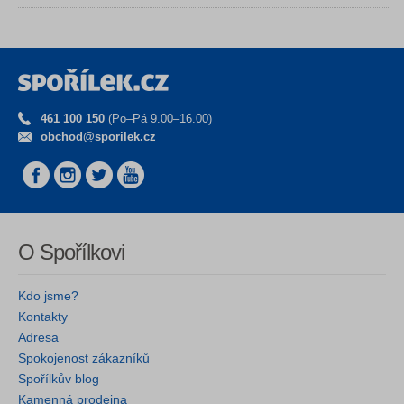
461 100 150
(Po–Pá 9.00–16.00)
obchod@sporilek.cz
O Spořílkovi
Kdo jsme?
Kontakty
Adresa
Spokojenost zákazníků
Spořílkův blog
Kamenná prodejna