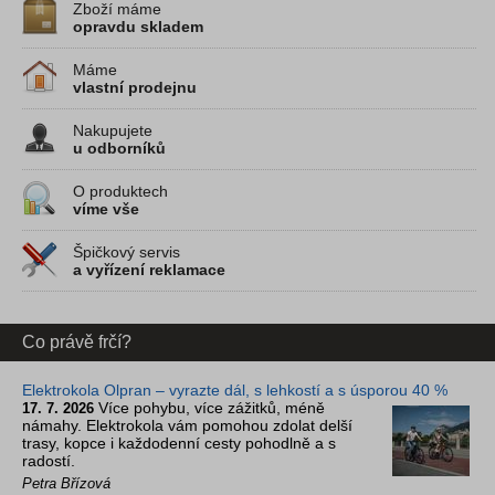
Zboží máme
opravdu skladem
Máme
vlastní prodejnu
Nakupujete
u odborníků
O produktech
víme vše
Špičkový servis
a vyřízení reklamace
Co právě frčí?
Elektrokola Olpran – vyrazte dál, s lehkostí a s úsporou 40 %
Více pohybu, více zážitků, méně
17. 7. 2026
námahy. Elektrokola vám pomohou zdolat delší
trasy, kopce i každodenní cesty pohodlně a s
radostí.
Petra Břízová