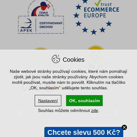
Cookies
Naše webové stránky používají cookies, které nám pomáhají
zjistit, jak jsou naše stránky používány. Abychom cookies
mohli používat, musíte nám to povolit. Kliknutím na tlačítko
„OK, souhlasím“ udělujete tento souhlas.
Nastavení
OK, souhlasím
Souhlas můžete odmítnout
zde
.
© 2004–2026 Spořílek.cz, internetový obchod
Společnost ELVO Hlinsko, s.r.o., Komenského 408, 539 01 Hlinsko
Chcete slevu 500 Kč?