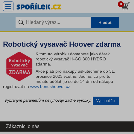
0
Hledat
Robotický vysavač Hoover zdarma
K tomuto výrobku dostanete jako dárek
robotický vysavač H-GO 300 HYDRO
zdarma.
Akce platí pro nákupy uskutečněné do 31.
prosince 2023 včetně. Jediné, co pro to
musíte udělat, je se do 14 dní od nákupu
registrovat na
www.bonushoover.cz
Vybraným parametrům nevyhovují žádné výrobky.
Vypnout filtr
Zákazníci o nás