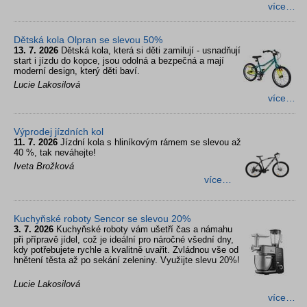
více…
Dětská kola Olpran se slevou 50%
13. 7. 2026
Dětská kola, která si děti zamilují - usnadňují
start i jízdu do kopce, jsou odolná a bezpečná a mají
moderní design, který děti baví.
Lucie Lakosilová
více…
Výprodej jízdních kol
11. 7. 2026
Jízdní kola s hliníkovým rámem se slevou až
40 %, tak neváhejte!
Iveta Brožková
více…
Kuchyňské roboty Sencor se slevou 20%
3. 7. 2026
Kuchyňské roboty vám ušetří čas a námahu
při přípravě jídel, což je ideální pro náročné všední dny,
kdy potřebujete rychle a kvalitně uvařit. Zvládnou vše od
hnětení těsta až po sekání zeleniny. Využijte slevu 20%!
Lucie Lakosilová
více…