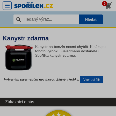
0
Hledat
Kanystr zdarma
Kanystr na benzín nesmí chybět
. K nákupu
tohoto výrobku Fieledmann dostanete u
Spořílka kanystr zdarma.
Vybraným parametrům nevyhovují žádné výrobky.
Vypnout filtr
Zákazníci o nás