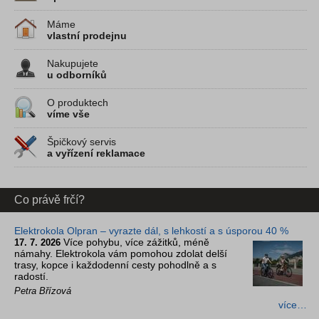
Máme
vlastní prodejnu
Nakupujete
u odborníků
O produktech
víme vše
Špičkový servis
a vyřízení reklamace
Co právě frčí?
Elektrokola Olpran – vyrazte dál, s lehkostí a s úsporou 40 %
Více pohybu, více zážitků, méně
17. 7. 2026
námahy. Elektrokola vám pomohou zdolat delší
trasy, kopce i každodenní cesty pohodlně a s
radostí.
Petra Břízová
více…