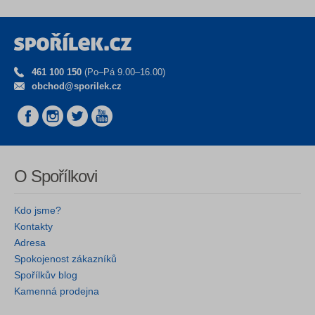
461 100 150
(Po–Pá 9.00–16.00)
obchod@sporilek.cz
O Spořílkovi
Kdo jsme?
Kontakty
Adresa
Spokojenost zákazníků
Spořílkův blog
Kamenná prodejna