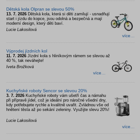
Dětská kola Olpran se slevou 50%
13. 7. 2026
Dětská kola, která si děti zamilují - usnadňují
start i jízdu do kopce, jsou odolná a bezpečná a mají
moderní design, který děti baví.
Lucie Lakosilová
více…
Výprodej jízdních kol
11. 7. 2026
Jízdní kola s hliníkovým rámem se slevou až
40 %, tak neváhejte!
Iveta Brožková
více…
Kuchyňské roboty Sencor se slevou 20%
3. 7. 2026
Kuchyňské roboty vám ušetří čas a námahu
při přípravě jídel, což je ideální pro náročné všední dny,
kdy potřebujete rychle a kvalitně uvařit. Zvládnou vše od
hnětení těsta až po sekání zeleniny. Využijte slevu 20%!
Lucie Lakosilová
více…