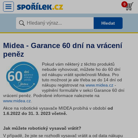
0
Hledat
Midea - Garance 60 dní na vrácení
peněz
Pokud vám některý z těchto produktů
nebude vyhovovat, můžete ho do 60 dní
od nákupu vrátit společnosti Midea. Pro
tuto možnost je ale třeba se do 14 dní od
nákupu registrovat na
www.midea.cz
-
vyplnění formuláře v sekci Garance 60 dní
vrácení peněz. Podrobné informace naleznete na
www.midea.cz
.
Akce na robotické vysavače MIDEA probíhá v období
od
1.6.2022 do 31. 3. 2023 včetně.
Jak můžete robotický vysavač vrátit?
V případě, že jste se rozhodli vysavač vrátit a od data nákupu