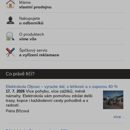
Máme
vlastní prodejnu
Nakupujete
u odborníků
O produktech
víme vše
Špičkový servis
a vyřízení reklamace
Co právě frčí?
Elektrokola Olpran – vyrazte dál, s lehkostí a s úsporou 40 %
Více pohybu, více zážitků, méně
17. 7. 2026
námahy. Elektrokola vám pomohou zdolat delší
trasy, kopce i každodenní cesty pohodlně a s
radostí.
Petra Břízová
více…