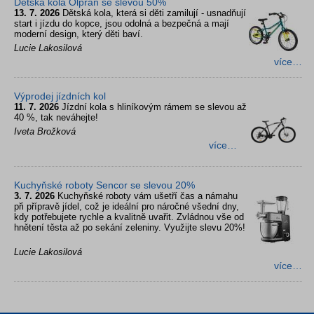
Dětská kola Olpran se slevou 50%
13. 7. 2026
Dětská kola, která si děti zamilují - usnadňují
start i jízdu do kopce, jsou odolná a bezpečná a mají
moderní design, který děti baví.
Lucie Lakosilová
více…
Výprodej jízdních kol
11. 7. 2026
Jízdní kola s hliníkovým rámem se slevou až
40 %, tak neváhejte!
Iveta Brožková
více…
Kuchyňské roboty Sencor se slevou 20%
3. 7. 2026
Kuchyňské roboty vám ušetří čas a námahu
při přípravě jídel, což je ideální pro náročné všední dny,
kdy potřebujete rychle a kvalitně uvařit. Zvládnou vše od
hnětení těsta až po sekání zeleniny. Využijte slevu 20%!
Lucie Lakosilová
více…