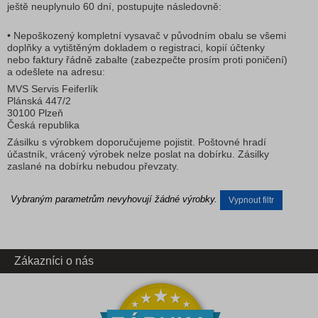
ještě neuplynulo 60 dní, postupujte následovně:
• Nepoškozený kompletní vysavač v původním obalu se všemi
doplňky a vytištěným dokladem o registraci, kopií účtenky
nebo faktury řádně zabalte (zabezpečte prosím proti poničení)
a odešlete na adresu:
MVS Servis Feiferlík
Plánská 447/2
30100 Plzeň
Česká republika
Zásilku s výrobkem doporučujeme pojistit. Poštovné hradí
účastník, vrácený výrobek nelze poslat na dobírku. Zásilky
zaslané na dobírku nebudou převzaty.
Vybraným parametrům nevyhovují žádné výrobky.
Vypnout filtr
Zákazníci o nás