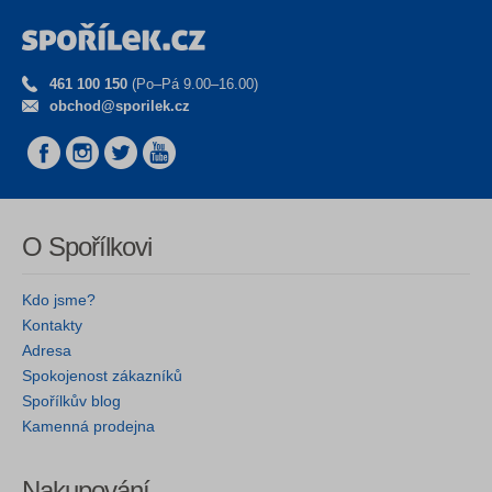
461 100 150
(Po–Pá 9.00–16.00)
obchod@sporilek.cz
O Spořílkovi
Kdo jsme?
Kontakty
Adresa
Spokojenost zákazníků
Spořílkův blog
Kamenná prodejna
Nakupování