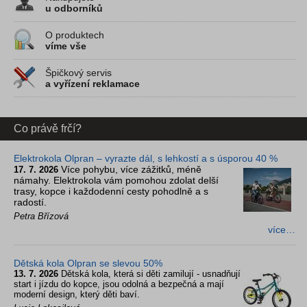
u odborníků
O produktech
víme vše
Špičkový servis
a vyřízení reklamace
Co právě frčí?
Elektrokola Olpran – vyrazte dál, s lehkostí a s úsporou 40 %
Více pohybu, více zážitků, méně
17. 7. 2026
námahy. Elektrokola vám pomohou zdolat delší
trasy, kopce i každodenní cesty pohodlně a s
radostí.
Petra Břízová
více…
Dětská kola Olpran se slevou 50%
13. 7. 2026
Dětská kola, která si děti zamilují - usnadňují
start i jízdu do kopce, jsou odolná a bezpečná a mají
moderní design, který děti baví.