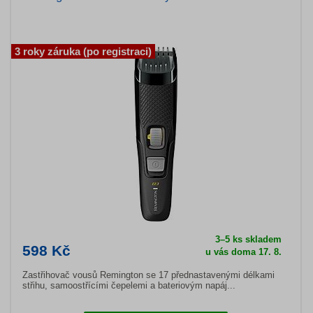
3 roky záruka (po registraci)
3–5 ks skladem
598 Kč
u vás doma 17. 8.
Zastřihovač vousů Remington se 17 přednastavenými délkami
střihu, samoostřícími čepelemi a bateriovým napáj...