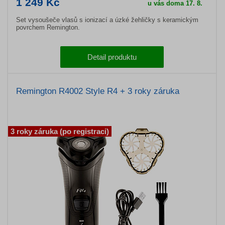
1 249 Kč
u vás doma 17. 8.
Set vysoušeče vlasů s ionizací a úzké žehličky s keramickým
povrchem Remington.
Detail produktu
Remington R4002 Style R4 + 3 roky záruka
3 roky záruka (po registraci)