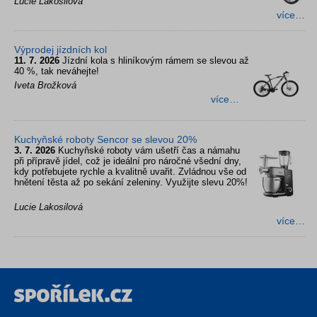
Lucie Lakosilová
více…
Výprodej jízdních kol
11. 7. 2026
Jízdní kola s hliníkovým rámem se slevou až
40 %, tak neváhejte!
Iveta Brožková
více…
Kuchyňské roboty Sencor se slevou 20%
3. 7. 2026
Kuchyňské roboty vám ušetří čas a námahu
při přípravě jídel, což je ideální pro náročné všední dny,
kdy potřebujete rychle a kvalitně uvařit. Zvládnou vše od
hnětení těsta až po sekání zeleniny. Využijte slevu 20%!
Lucie Lakosilová
více…