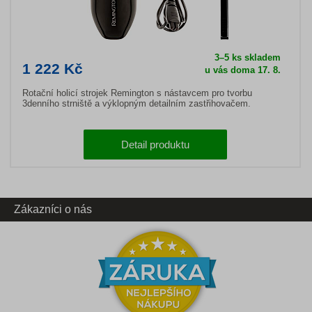
3–5 ks skladem
1 222 Kč
u vás doma 17. 8.
Rotační holicí strojek Remington s nástavcem pro tvorbu
3denního strniště a výklopným detailním zastřihovačem.
Detail produktu
Zákazníci o nás