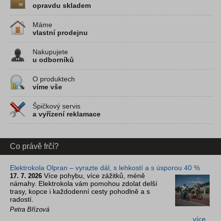
opravdu skladem
Máme
vlastní prodejnu
Nakupujete
u odborníků
O produktech
víme vše
Špičkový servis
a vyřízení reklamace
Co právě frčí?
Elektrokola Olpran – vyrazte dál, s lehkostí a s úsporou 40 %
Více pohybu, více zážitků, méně
17. 7. 2026
námahy. Elektrokola vám pomohou zdolat delší
trasy, kopce i každodenní cesty pohodlně a s
radostí.
Petra Břízová
více…