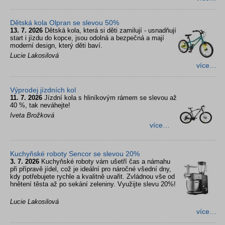
Dětská kola Olpran se slevou 50%
13. 7. 2026
Dětská kola, která si děti zamilují - usnadňují
start i jízdu do kopce, jsou odolná a bezpečná a mají
moderní design, který děti baví.
Lucie Lakosilová
více…
Výprodej jízdních kol
11. 7. 2026
Jízdní kola s hliníkovým rámem se slevou až
40 %, tak neváhejte!
Iveta Brožková
více…
Kuchyňské roboty Sencor se slevou 20%
3. 7. 2026
Kuchyňské roboty vám ušetří čas a námahu
při přípravě jídel, což je ideální pro náročné všední dny,
kdy potřebujete rychle a kvalitně uvařit. Zvládnou vše od
hnětení těsta až po sekání zeleniny. Využijte slevu 20%!
Lucie Lakosilová
více…