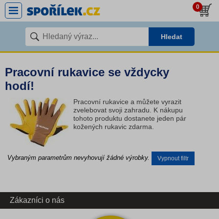
0
Hledat
Pracovní rukavice se vždycky
hodí!
Pracovní rukavice a můžete vyrazit
zvelebovat svoji zahradu. K nákupu
tohoto produktu dostanete jeden pár
kožených rukavic zdarma.
Vybraným parametrům nevyhovují žádné výrobky.
Vypnout filtr
Zákazníci o nás