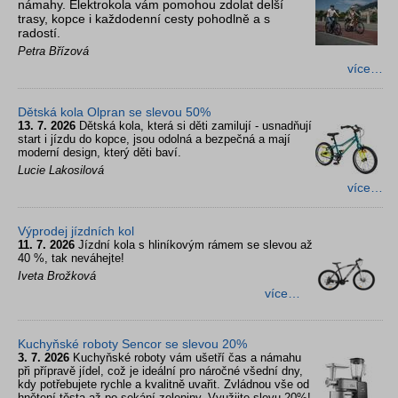
námahy. Elektrokola vám pomohou zdolat delší
trasy, kopce i každodenní cesty pohodlně a s
radostí.
Petra Břízová
více…
Dětská kola Olpran se slevou 50%
13. 7. 2026
Dětská kola, která si děti zamilují - usnadňují
start i jízdu do kopce, jsou odolná a bezpečná a mají
moderní design, který děti baví.
Lucie Lakosilová
více…
Výprodej jízdních kol
11. 7. 2026
Jízdní kola s hliníkovým rámem se slevou až
40 %, tak neváhejte!
Iveta Brožková
více…
Kuchyňské roboty Sencor se slevou 20%
3. 7. 2026
Kuchyňské roboty vám ušetří čas a námahu
při přípravě jídel, což je ideální pro náročné všední dny,
kdy potřebujete rychle a kvalitně uvařit. Zvládnou vše od
hnětení těsta až po sekání zeleniny. Využijte slevu 20%!