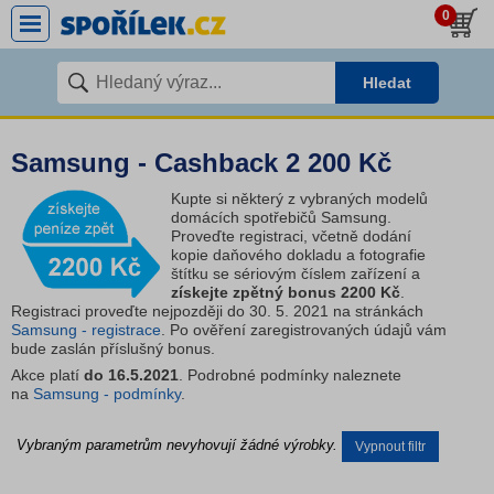
0
Hledat
Samsung - Cashback 2 200 Kč
Kupte si některý z vybraných modelů
domácích spotřebičů Samsung.
Proveďte registraci, včetně dodání
kopie daňového dokladu a fotografie
štítku se sériovým číslem zařízení a
získejte zpětný bonus 2200 Kč
.
Registraci proveďte nejpozději do 30. 5. 2021 na stránkách
Samsung - registrace
. Po ověření zaregistrovaných údajů vám
bude zaslán příslušný bonus.
Akce platí
do 16.5.2021
. Podrobné podmínky naleznete
na
Samsung - podmínky
.
Vybraným parametrům nevyhovují žádné výrobky.
Vypnout filtr