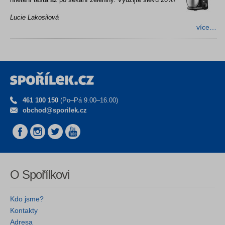
Lucie Lakosilová
více…
461 100 150
(Po–Pá 9.00–16.00)
obchod@sporilek.cz
O Spořílkovi
Kdo jsme?
Kontakty
Adresa