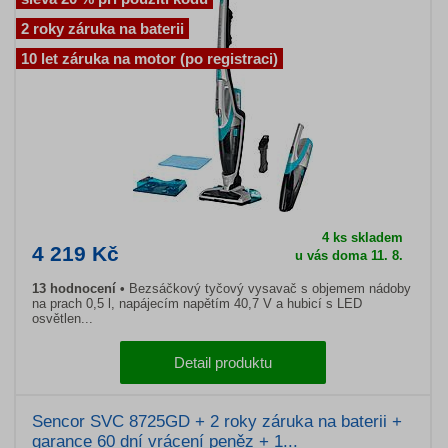
2 roky záruka na baterii
10 let záruka na motor (po registraci)
4 ks skladem
4 219 Kč
u vás doma 11. 8.
13 hodnocení
Bezsáčkový tyčový vysavač s objemem nádoby
na prach 0,5 l, napájecím napětím 40,7 V a hubicí s LED
osvětlen...
Detail produktu
Sencor SVC 8725GD + 2 roky záruka na baterii +
garance 60 dní vrácení peněz + 1...