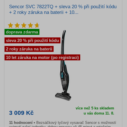
Sencor SVC 7822TQ + sleva 20 % při použití kódu
+ 2 roky záruka na baterii + 10...
doprava zdarma
sleva 20 % při použití kódu
2 roky záruka na baterii
10 let záruka na motor (po registraci)
více než 5 ks skladem
3 009 Kč
u vás doma 11. 8.
11 hodnocení
Bezsáčkový tyčový vysavač Sencor s možností
vyjmutí ruční jednotky, dobou provozu až 45 minut a rotačním