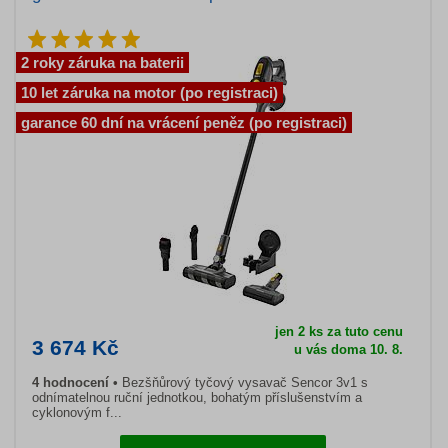
2 roky záruka na baterii
10 let záruka na motor (po registraci)
garance 60 dní na vrácení peněz (po registraci)
jen 2 ks za tuto cenu
3 674 Kč
u vás doma 10. 8.
4 hodnocení
Bezšňůrový tyčový vysavač Sencor 3v1 s
odnímatelnou ruční jednotkou, bohatým příslušenstvím a
cyklonovým f...