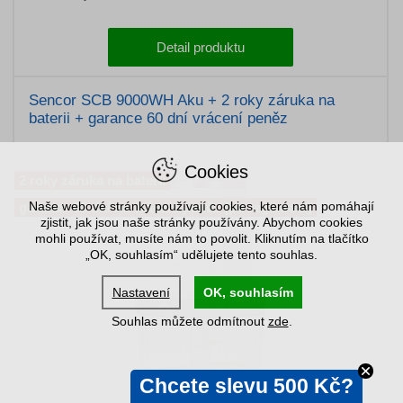
Detail produktu
Sencor SCB 9000WH Aku + 2 roky záruka na
baterii + garance 60 dní vrácení peněz
Cookies
2 roky záruka na baterii
Naše webové stránky používají cookies, které nám pomáhají
garance 60 dní na vrácení peněz (po registraci)
zjistit, jak jsou naše stránky používány. Abychom cookies
mohli používat, musíte nám to povolit. Kliknutím na tlačítko
„OK, souhlasím“ udělujete tento souhlas.
Nastavení
OK, souhlasím
Souhlas můžete odmítnout
zde
.
Chcete slevu 500 Kč?