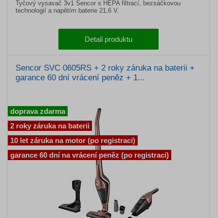
Tyčový vysavač 3v1 Sencor s HEPA filtrací, bezsáčkovou
technologií a napětím baterie 21,6 V.
Detail produktu
Sencor SVC 0605RS + 2 roky záruka na baterii +
garance 60 dní vrácení peněz + 1...
doprava zdarma
2 roky záruka na baterii
10 let záruka na motor (po registraci)
garance 60 dní na vrácení peněz (po registraci)