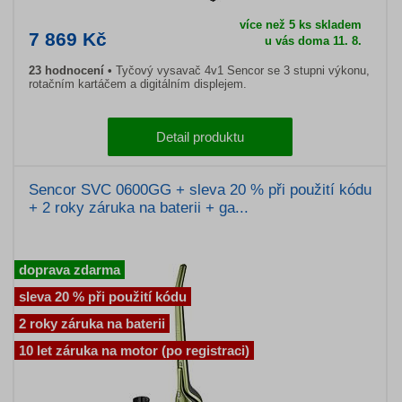
více než 5 ks skladem
7 869 Kč
u vás doma 11. 8.
23 hodnocení
Tyčový vysavač 4v1 Sencor se 3 stupni výkonu,
rotačním kartáčem a digitálním displejem.
Detail produktu
Sencor SVC 0600GG + sleva 20 % při použití kódu
+ 2 roky záruka na baterii + ga...
doprava zdarma
sleva 20 % při použití kódu
2 roky záruka na baterii
10 let záruka na motor (po registraci)