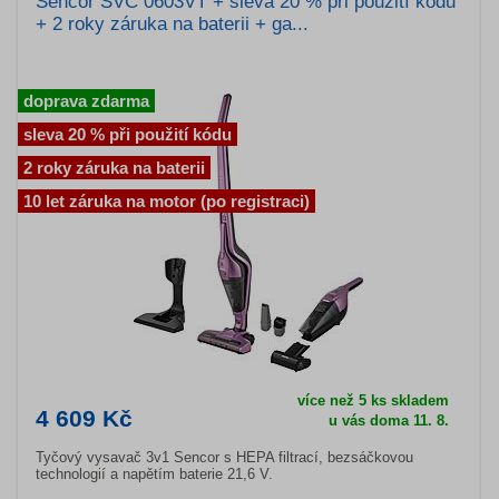
Sencor SVC 0603VT + sleva 20 % při použití kódu
+ 2 roky záruka na baterii + ga...
doprava zdarma
sleva 20 % při použití kódu
2 roky záruka na baterii
10 let záruka na motor (po registraci)
více než 5 ks skladem
4 609 Kč
u vás doma 11. 8.
Tyčový vysavač 3v1 Sencor s HEPA filtrací, bezsáčkovou
technologií a napětím baterie 21,6 V.