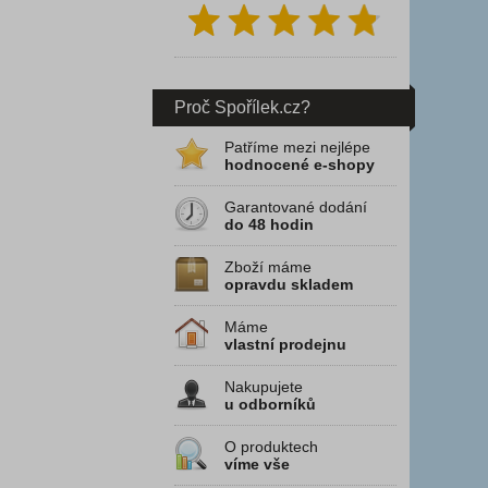
Proč Spořílek.cz?
Patříme mezi nejlépe
hodnocené e-shopy
Garantované dodání
do 48 hodin
Zboží máme
opravdu skladem
Máme
vlastní prodejnu
Nakupujete
u odborníků
O produktech
víme vše