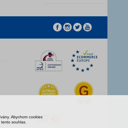
z
z
žívány. Abychom cookies
 tento souhlas.