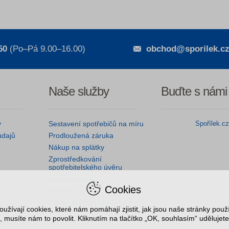
50
(Po–Pá 9.00–16.00)
obchod@sporilek.c
Naše služby
Buďte s námi
y
Sestavení spotřebičů na míru
Spořílek.c
údajů
Prodloužená záruka
Nákup na splátky
Zprostředkování
spotřebitelského úvěru
Aktuální slevy
Cookies
Poradna
y
Odvoz starého spotřebiče
užívají cookies, které nám pomáhají zjistit, jak jsou naše stránky pou
, musíte nám to povolit. Kliknutím na tlačítko „OK, souhlasím“ udělujete