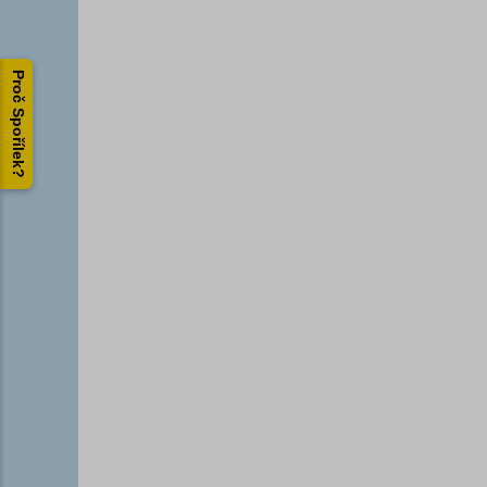
Proč Spořílek?