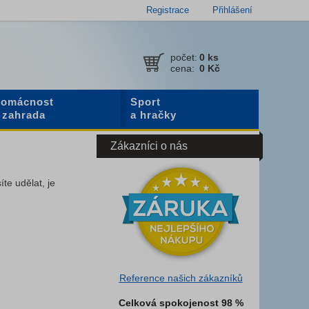
Registrace
Přihlášení
počet:
0
ks
cena:
0 Kč
omácnost
Sport
 zahrada
a hračky
Zákazníci o nás
íte udělat, je
Reference našich zákazníků
Celková spokojenost 98 %