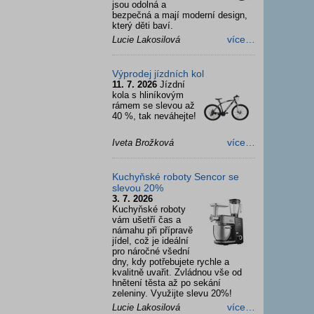
jsou odolná a
bezpečná a mají moderní design,
který děti baví.
více…
Lucie Lakosilová
Výprodej jízdních kol
11. 7. 2026
Jízdní
kola s hliníkovým
rámem se slevou až
40 %, tak neváhejte!
více…
Iveta Brožková
Kuchyňské roboty Sencor se
slevou 20%
3. 7. 2026
Kuchyňské roboty
vám ušetří čas a
námahu při přípravě
jídel, což je ideální
pro náročné všední
dny, kdy potřebujete rychle a
kvalitně uvařit. Zvládnou vše od
hnětení těsta až po sekání
zeleniny. Využijte slevu 20%!
více…
Lucie Lakosilová