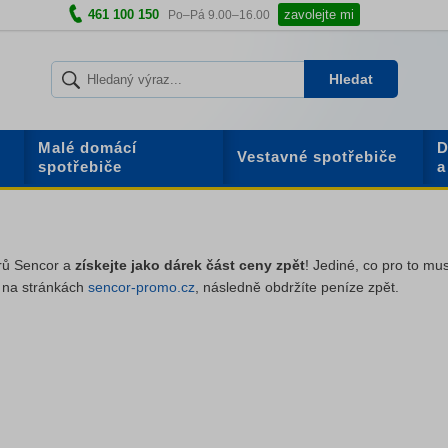
461 100 150
zavolejte mi
Po–Pá 9.00–16.00
Hledat
Malé domácí
D
Vestavné spotřebiče
spotřebiče
a
arů Sencor a
získejte jako dárek část ceny zpět
! Jediné, co pro to mus
4
na stránkách
sencor-promo.cz
, následně obdržíte peníze zpět.