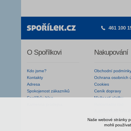
461 100 1
O Spořílkovi
Nakupování
Kdo jsme?
Obchodní podmínk
Kontakty
Ochrana osobních 
Adresa
Cookies
Spokojenost zákazníků
Ceník dopravy
Spořílkův blog
Možnosti platby
Kamenná prodejna
Reklamační řád
Autorizované servis
Nejčastější dotazy
Naše webové stránky po
mohli používat