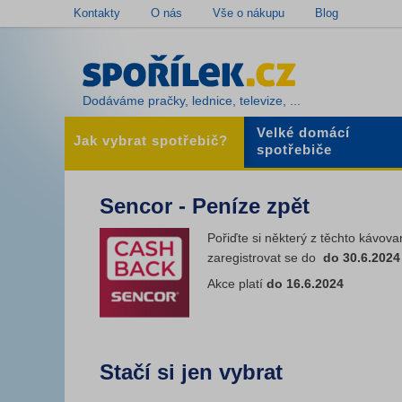
Kontakty
O nás
Vše o nákupu
Blog
Dodáváme pračky, lednice, televize, ...
Velké domácí
Jak vybrat spotřebič?
spotřebiče
Sencor - Peníze zpět
Pořiďte si některý z těchto kávov
zaregistrovat se do
do 30.6.202
Akce platí
do 16.6.2024
Stačí si jen vybrat