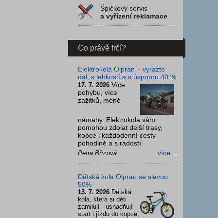
Špičkový servis
a vyřízení reklamace
Co právě frčí?
Elektrokola Olpran – vyrazte
dál, s lehkostí a s úsporou 40 %
Více
17. 7. 2026
pohybu, více
zážitků, méně
námahy. Elektrokola vám
pomohou zdolat delší trasy,
kopce i každodenní cesty
pohodlně a s radostí.
více…
Petra Břízová
Dětská kola Olpran se slevou
50%
13. 7. 2026
Dětská
kola, která si děti
zamilují - usnadňují
start i jízdu do kopce,