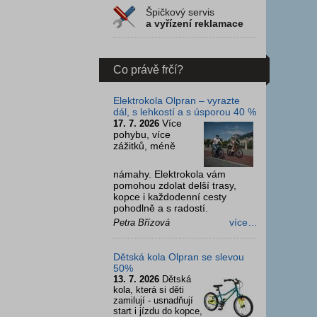
Špičkový servis
a vyřízení reklamace
Co právě frčí?
Elektrokola Olpran – vyrazte
dál, s lehkostí a s úsporou 40 %
Více
17. 7. 2026
pohybu, více
zážitků, méně
námahy. Elektrokola vám
pomohou zdolat delší trasy,
kopce i každodenní cesty
pohodlně a s radostí.
více…
Petra Břízová
Dětská kola Olpran se slevou
50%
13. 7. 2026
Dětská
kola, která si děti
zamilují - usnadňují
start i jízdu do kopce,