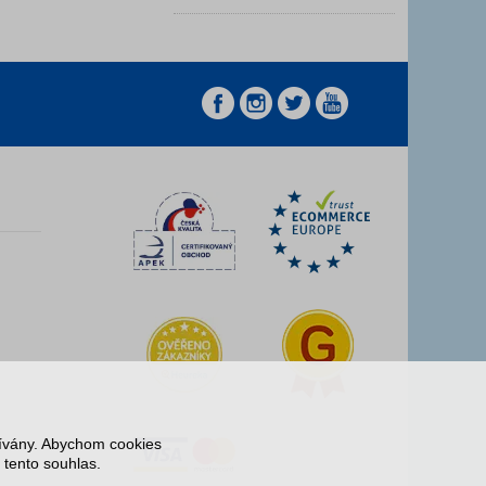
z
z
žívány. Abychom cookies
 tento souhlas.