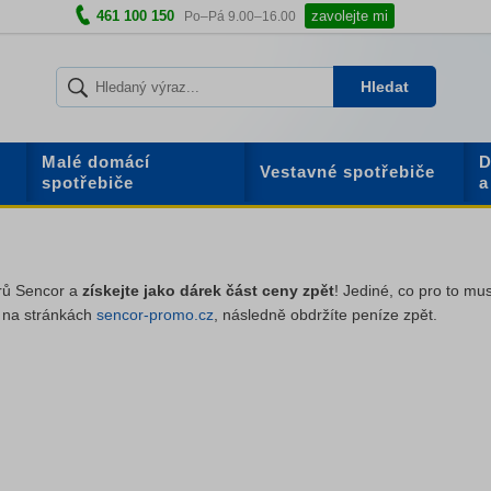
461 100 150
zavolejte mi
Po–Pá 9.00–16.00
Hledat
Malé domácí
D
Vestavné spotřebiče
spotřebiče
a
arů Sencor a
získejte jako dárek část ceny zpět
! Jediné, co pro to mus
4
na stránkách
sencor-promo.cz
, následně obdržíte peníze zpět.