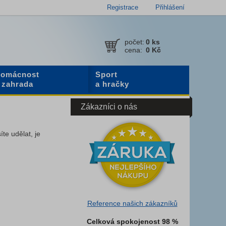
Registrace
Přihlášení
počet:
0
ks
cena:
0 Kč
omácnost
Sport
 zahrada
a hračky
Zákazníci o nás
íte udělat, je
Reference našich zákazníků
Celková spokojenost 98 %