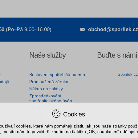
50
(Po–Pá 9.00–16.00)
obchod@sporilek.c
Naše služby
Buďte s námi
y
Sestavení spotřebičů na míru
Spořílek.c
údajů
Prodloužená záruka
Nákup na splátky
Zprostředkování
spotřebitelského úvěru
Aktuální slevy
Cookies
Poradna
y
Odvoz starého spotřebiče
užívají cookies, které nám pomáhají zjistit, jak jsou naše stránky pou
, musíte nám to povolit. Kliknutím na tlačítko „OK, souhlasím“ udělujete