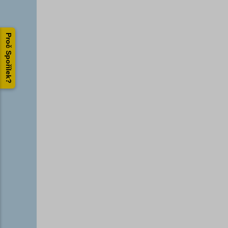
Proč Spořílek?