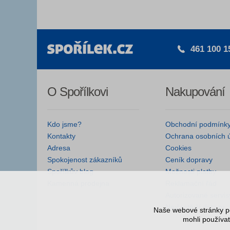
461 100 1
O Spořílkovi
Nakupování
Kdo jsme?
Obchodní podmínk
Kontakty
Ochrana osobních 
Adresa
Cookies
Spokojenost zákazníků
Ceník dopravy
Spořílkův blog
Možnosti platby
Kamenná prodejna
Reklamační řád
Autorizované servis
Nejčastější dotazy
Naše webové stránky po
mohli používat