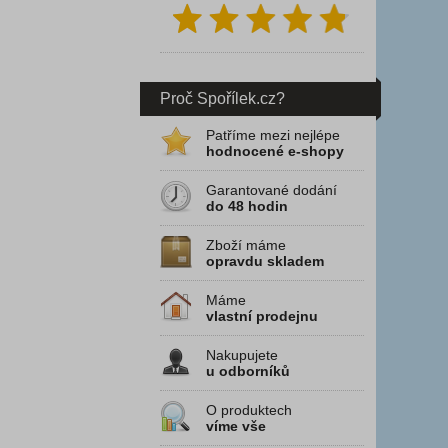
Proč Spořílek.cz?
Patříme mezi nejlépe
hodnocené e-shopy
Garantované dodání
do 48 hodin
Zboží máme
opravdu skladem
Máme
vlastní prodejnu
Nakupujete
u odborníků
O produktech
víme vše