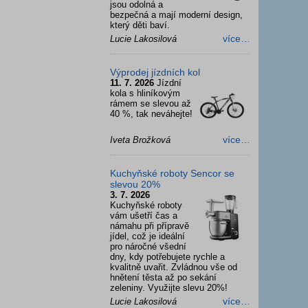
jsou odolná a
bezpečná a mají moderní design,
který děti baví.
více…
Lucie Lakosilová
Výprodej jízdních kol
11. 7. 2026
Jízdní
kola s hliníkovým
rámem se slevou až
40 %, tak neváhejte!
více…
Iveta Brožková
Kuchyňské roboty Sencor se
slevou 20%
3. 7. 2026
Kuchyňské roboty
vám ušetří čas a
námahu při přípravě
jídel, což je ideální
pro náročné všední
dny, kdy potřebujete rychle a
kvalitně uvařit. Zvládnou vše od
hnětení těsta až po sekání
zeleniny. Využijte slevu 20%!
více…
Lucie Lakosilová