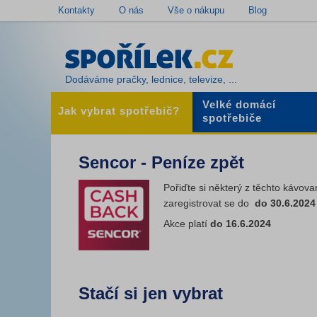
Kontakty
O nás
Vše o nákupu
Blog
Dodáváme pračky, lednice, televize, ...
Velké domácí
Jak vybrat spotřebič?
spotřebiče
Sencor - Peníze zpět
Pořiďte si některý z těchto kávov
zaregistrovat se do
do 30.6.202
Akce platí
do 16.6.2024
Stačí si jen vybrat