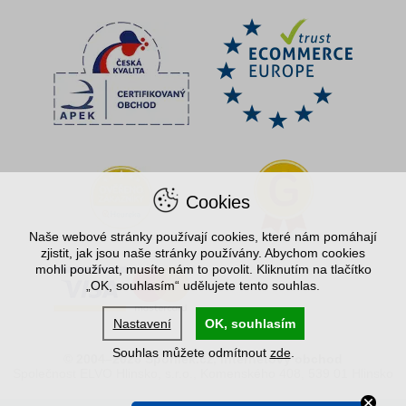
Cookies
Naše webové stránky používají cookies, které nám pomáhají
zjistit, jak jsou naše stránky používány. Abychom cookies
mohli používat, musíte nám to povolit. Kliknutím na tlačítko
„OK, souhlasím“ udělujete tento souhlas.
Nastavení
OK, souhlasím
Souhlas můžete odmítnout
zde
.
© 2004–2026 Spořílek.cz, internetový obchod
Společnost ELVO Hlinsko, s.r.o., Komenského 408, 539 01 Hlinsko