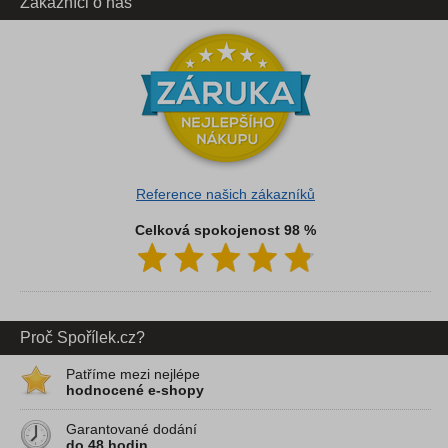
Zákazníci o nás
Reference našich zákazníků
Celková spokojenost 98 %
Proč Spořílek.cz?
Patříme mezi nejlépe
hodnocené e-shopy
Garantované dodání
do 48 hodin