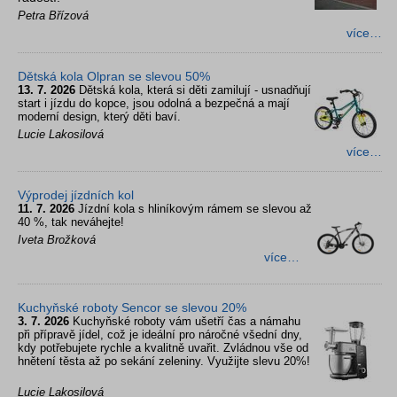
Petra Břízová
více…
Dětská kola Olpran se slevou 50%
13. 7. 2026
Dětská kola, která si děti zamilují - usnadňují
start i jízdu do kopce, jsou odolná a bezpečná a mají
moderní design, který děti baví.
Lucie Lakosilová
více…
Výprodej jízdních kol
11. 7. 2026
Jízdní kola s hliníkovým rámem se slevou až
40 %, tak neváhejte!
Iveta Brožková
více…
Kuchyňské roboty Sencor se slevou 20%
3. 7. 2026
Kuchyňské roboty vám ušetří čas a námahu
při přípravě jídel, což je ideální pro náročné všední dny,
kdy potřebujete rychle a kvalitně uvařit. Zvládnou vše od
hnětení těsta až po sekání zeleniny. Využijte slevu 20%!
Lucie Lakosilová