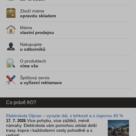
Zboží máme
opravdu skladem
Máme
vlastní prodejnu
Nakupujete
u odborníků
O produktech
víme vše
Špičkový servis
a vyřízení reklamace
Co právě frčí?
Elektrokola Olpran – vyrazte dál, s lehkostí a s úsporou 40 %
Více pohybu, více zážitků, méně
17. 7. 2026
námahy. Elektrokola vám pomohou zdolat delší
trasy, kopce i každodenní cesty pohodlně a s
radostí.