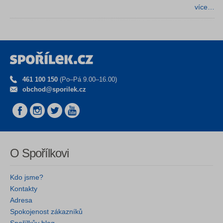
více…
461 100 150
(Po–Pá 9.00–16.00)
obchod@sporilek.cz
O Spořílkovi
Kdo jsme?
Kontakty
Adresa
Spokojenost zákazníků