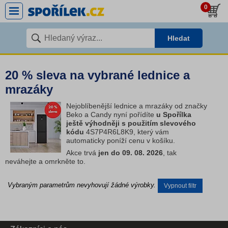
0
Hledat
20 % sleva na vybrané lednice a
mrazáky
Nejoblíbenější lednice a mrazáky od značky
Beko a Candy nyní pořídíte
u Spořílka
ještě výhodněji s použitím slevového
kódu
4S7P4R6L8K9, který vám
automaticky poníží cenu v košíku.
Akce trvá
jen do 09. 08. 2026
, tak
neváhejte a omrkněte to.
Vybraným parametrům nevyhovují žádné výrobky.
Vypnout filtr