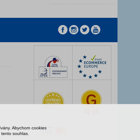
z
z
žívány. Abychom cookies
 tento souhlas.