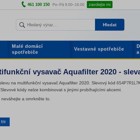
461 100 150
zavolejte mi
Po–Pá 9.00–16.00
Hledat
Malé domácí
D
Vestavné spotřebiče
spotřebiče
a
ifunkční vysavač Aquafilter 2020 - sle
slevu na multifunkční vysavač Aquafilter 2020. Slevový kód
6S4P7R1L7
 Slevové kódy nelze kombinovat s jinými probíhajícími akcemi.
k neváhejte a omrkněte to.
iltr