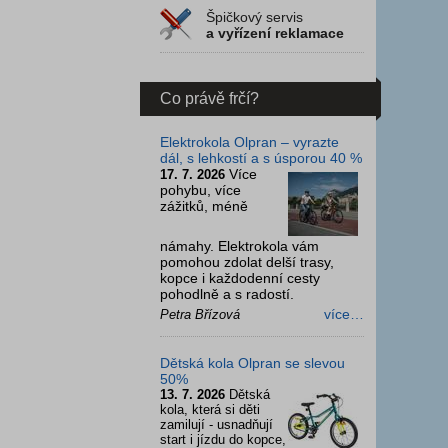
Špičkový servis
a vyřízení reklamace
Co právě frčí?
Elektrokola Olpran – vyrazte
dál, s lehkostí a s úsporou 40 %
Více
17. 7. 2026
pohybu, více
zážitků, méně
námahy. Elektrokola vám
pomohou zdolat delší trasy,
kopce i každodenní cesty
pohodlně a s radostí.
více…
Petra Břízová
Dětská kola Olpran se slevou
50%
13. 7. 2026
Dětská
kola, která si děti
zamilují - usnadňují
start i jízdu do kopce,