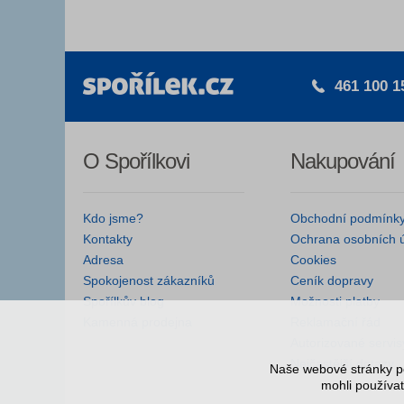
461 100 1
O Spořílkovi
Nakupování
Kdo jsme?
Obchodní podmínk
Kontakty
Ochrana osobních 
Adresa
Cookies
Spokojenost zákazníků
Ceník dopravy
Spořílkův blog
Možnosti platby
Kamenná prodejna
Reklamační řád
Autorizované servis
Nejčastější dotazy
Naše webové stránky po
mohli používat