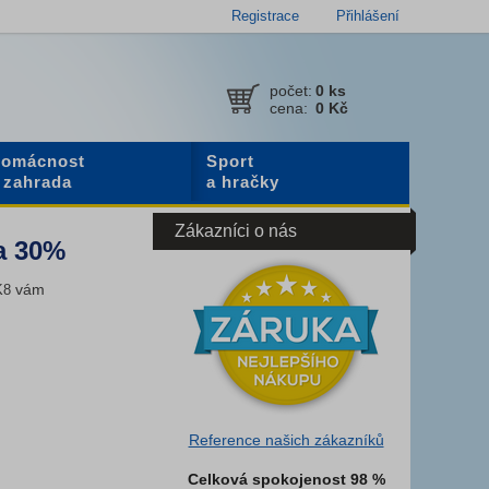
Registrace
Přihlášení
počet:
0
ks
cena:
0 Kč
omácnost
Sport
 zahrada
a hračky
Zákazníci o nás
va 30%
vám
K8
Reference našich zákazníků
Celková spokojenost 98 %