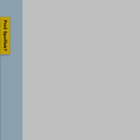
Proč Spořílek?