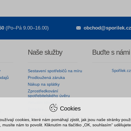
50
(Po–Pá 9.00–16.00)
obchod@sporilek.c
Naše služby
Buďte s námi
y
Sestavení spotřebičů na míru
Spořílek.c
údajů
Prodloužená záruka
Nákup na splátky
Zprostředkování
spotřebitelského úvěru
Aktuální slevy
Cookies
Poradna
y
Odvoz starého spotřebiče
užívají cookies, které nám pomáhají zjistit, jak jsou naše stránky pou
, musíte nám to povolit. Kliknutím na tlačítko „OK, souhlasím“ udělujete