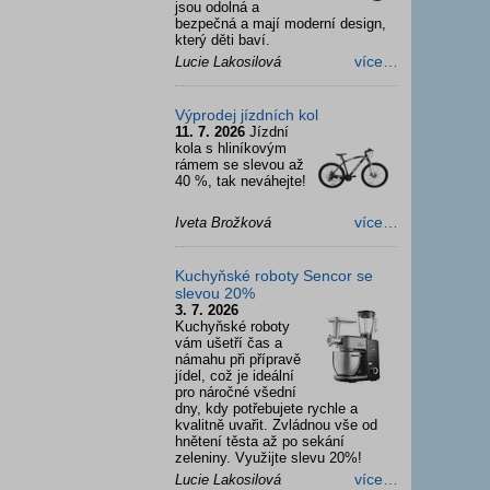
jsou odolná a
bezpečná a mají moderní design,
který děti baví.
více…
Lucie Lakosilová
Výprodej jízdních kol
11. 7. 2026
Jízdní
kola s hliníkovým
rámem se slevou až
40 %, tak neváhejte!
více…
Iveta Brožková
Kuchyňské roboty Sencor se
slevou 20%
3. 7. 2026
Kuchyňské roboty
vám ušetří čas a
námahu při přípravě
jídel, což je ideální
pro náročné všední
dny, kdy potřebujete rychle a
kvalitně uvařit. Zvládnou vše od
hnětení těsta až po sekání
zeleniny. Využijte slevu 20%!
více…
Lucie Lakosilová