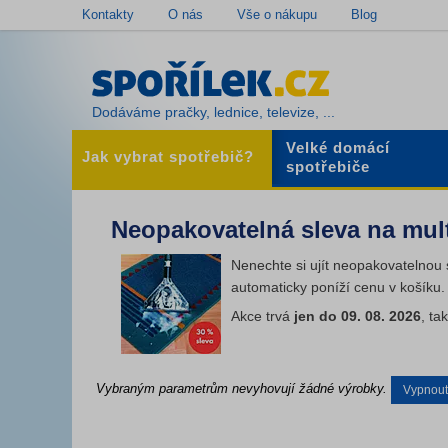
Kontakty
O nás
Vše o nákupu
Blog
Dodáváme pračky, lednice, televize, ...
Velké domácí
Jak vybrat spotřebič?
spotřebiče
Neopakovatelná sleva na mult
Nenechte si ujít neopakovatelnou 
automaticky poníží cenu v košíku.
Akce trvá
jen do 09. 08. 2026
, ta
Vybraným parametrům nevyhovují žádné výrobky.
Vypnout f