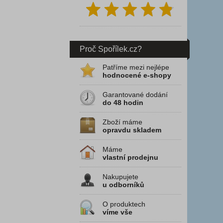
Proč Spořílek.cz?
Patříme mezi nejlépe
hodnocené e-shopy
Garantované dodání
do 48 hodin
Zboží máme
opravdu skladem
Máme
vlastní prodejnu
Nakupujete
u odborníků
O produktech
víme vše