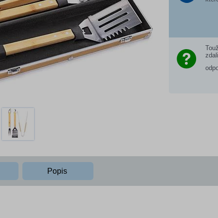
Touž
zdal
odp
Popis