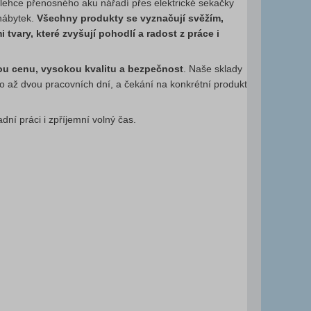
lehce přenosného aku nářadí přes elektrické sekačky
 nábytek.
Všechny produkty se vyznačují svěžím,
ary, které zvyšují pohodlí a radost z práce i
u cenu, vysokou kvalitu a bezpečnost
. Naše sklady
o až dvou pracovních dní, a čekání na konkrétní produkt
í práci i zpříjemní volný čas.