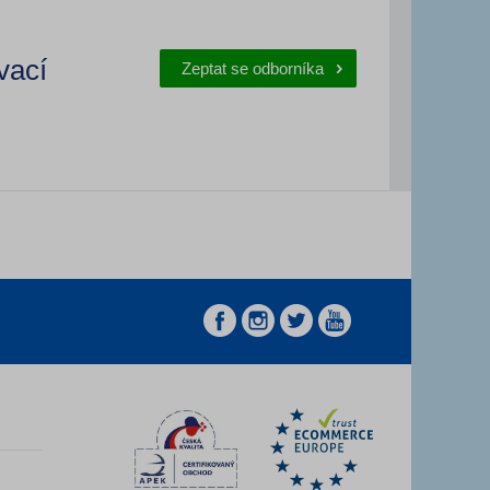
vací
Zeptat se odborníka
z
z