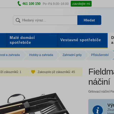
461 100 150
zavolejte mi
Po–Pá 9.00–16.00
Hledat
Malé domácí
D
Vestavné spotřebiče
spotřebiče
a
ost a zahrada
Hobby a zahrada
Zahradní grily
Příslušenství
Fieldm
íží zákazníků:
1
Zakoupilo již zákazníků:
45
náčiní
Grilovací náčiní F
Vý
Zkus
kter