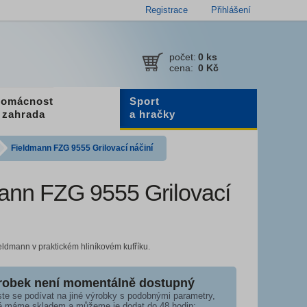
Registrace
Přihlášení
počet:
0
ks
cena:
0 Kč
omácnost
Sport
 zahrada
a hračky
Fieldmann FZG 9555 Grilovací náčiní
ann FZG 9555 Grilovací
ieldmann v praktickém hliníkovém kufříku.
robek není momentálně dostupný
te se podívat na jiné výrobky s podobnými parametry,
é máme skladem a můžeme je dodat do 48 hodin: