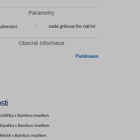
Parametry
sada grilovacího náčiní
lušenství
Obecné informace
Fieldmann
sti
í vidlička s Bambus madlem
í lopatka s Bambus madlem
í kleště s Bambus madlem