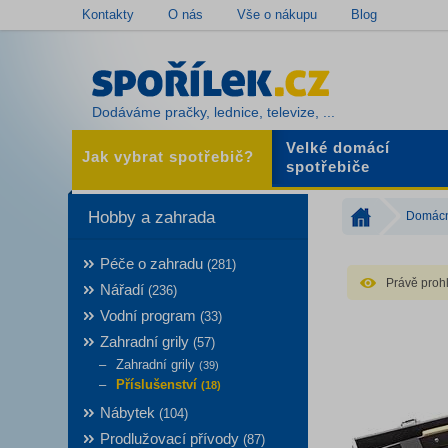
Kontakty
O nás
Vše o nákupu
Blog
Dodáváme pračky, lednice, televize, ...
Velké domácí
Jak vybrat spotřebič?
spotřebiče
Hobby a zahrada
Domácn
Péče o zahradu
(281)
Právě prohl
Nářadí
(236)
Vodní program
(33)
Zahradní grily
(57)
Zahradní grily
(39)
Příslušenství
(18)
Nábytek
(104)
Prodlužovací přívody
(87)