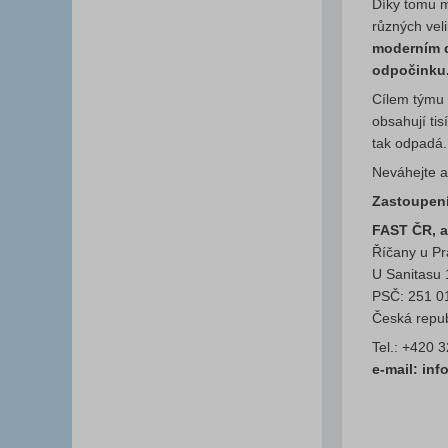
Díky tomu m
různých vel
moderním d
odpočinku
Cílem týmu 
obsahují ti
tak odpadá.
Neváhejte a
Zastoupení
FAST ČR, a
Říčany u P
U Sanitasu
PSČ: 251 0
Česká repub
Tel.: +420 
e-mail: in