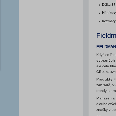
Délka 39
Hliníkov
Rozměry 
Field
FIELDMANN 
Když se ře
vybraných 
ale celé hl
ČR a.s.
uved
Produkty F
zahradě, v 
trendy s pra
Manažeři a 
dlouholetýc
značky v ob