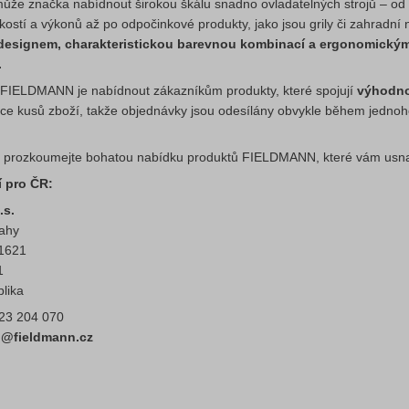
ůže značka nabídnout širokou škálu snadno ovladatelných strojů – od 
ikostí a výkonů až po odpočinkové produkty, jako jsou grily či zahradní
esignem, charakteristickou barevnou kombinací a ergonomickými tv
.
FIELDMANN je nabídnout zákazníkům produkty, které spojují
výhodno
síce kusů zboží, takže objednávky jsou odesílány obvykle během jednoh
 prozkoumejte bohatou nabídku produktů FIELDMANN, které vám usnadn
 pro ČR:
.s.
rahy
 1621
1
lika
323 204 070
fo@fieldmann.cz