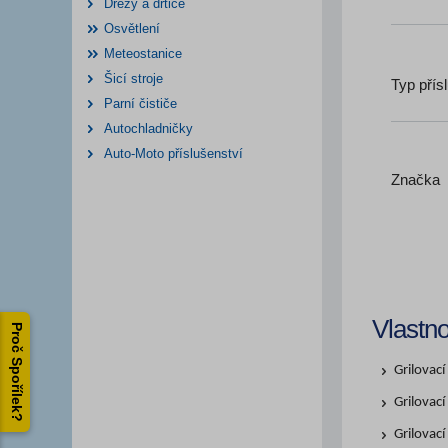
Dřezy a drtiče
Osvětlení
Meteostanice
Šicí stroje
Typ přís
Parní čističe
Autochladničky
Auto-Moto příslušenství
Značka
Vlastno
Proč Spořílek?
Grilovac
Grilovac
Grilovac