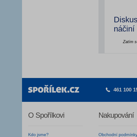
Diskus
náčiní
Zatím s
461 100 1
O Spořílkovi
Nakupování
Kdo jsme?
Obchodní podmínk