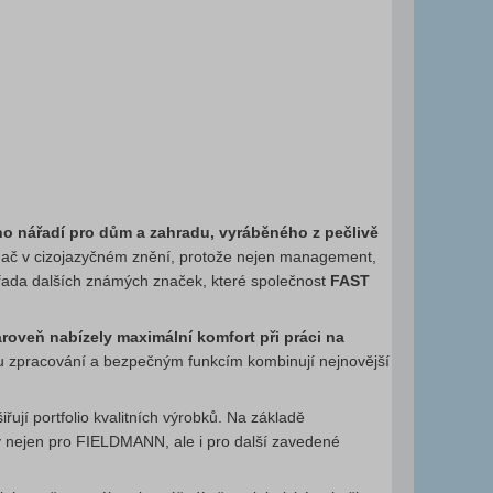
ho nářadí pro dům a zahradu, vyráběného z pečlivě
 ač v cizojazyčném znění, protože nejen management,
o řada dalších známých značek, které společnost
FAST
roveň nabízely maximální komfort při práci na
 zpracování a bezpečným funkcím kombinují nejnovější
jí portfolio kvalitních výrobků. Na základě
ty nejen pro FIELDMANN, ale i pro další zavedené