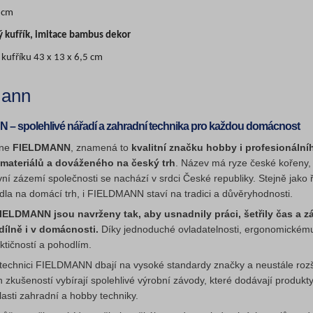
 cm
ý kufřík, imitace bambus dekor
kufříku 43 x 13 x 6,5 cm
mann
– spolehlivé nářadí a zahradní technika pro každou domácnost
kne
FIELDMANN
, znamená to
kvalitní značku hobby i profesionální
materiálů a dováženého na český trh
. Název má ryze české kořeny,
avní zázemí společnosti se nachází v srdci České republiky. Stejně jak
la na domácí trh, i FIELDMANN staví na tradici a důvěryhodnosti.
IELDMANN jsou navrženy tak, aby usnadnily práci, šetřily čas a zá
dílně i v domácnosti.
Díky jednoduché ovladatelnosti, ergonomickému
ktičností a pohodlím.
technici FIELDMANN dbají na vysoké standardy značky a neustále rozšiřu
h zkušeností vybírají spolehlivé výrobní závody, které dodávají produk
lasti zahradní a hobby techniky.