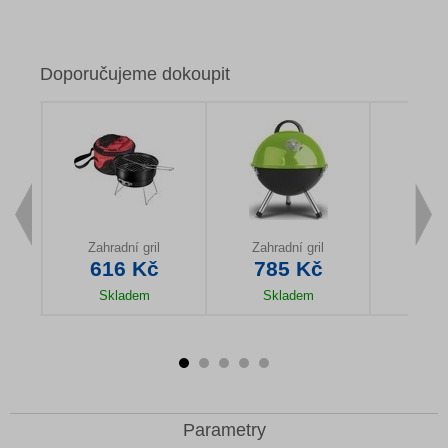
Doporučujeme dokoupit
Zahradní gril
Zahradní gril
Zahra
č
616 Kč
785 Kč
78
Skladem
Skladem
Sk
u
Detail produktu
Detail produktu
Detail
Parametry