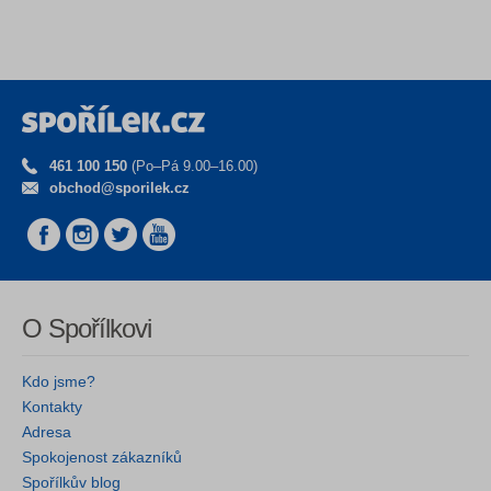
461 100 150
(Po–Pá 9.00–16.00)
obchod@sporilek.cz
O Spořílkovi
Kdo jsme?
Kontakty
Adresa
Spokojenost zákazníků
Spořílkův blog