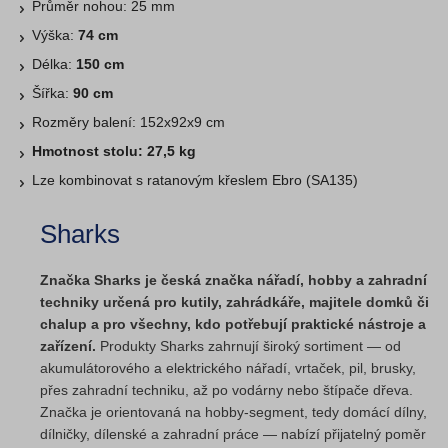
Průměr nohou: 25 mm
Výška:
74 cm
Délka:
150 cm
Šířka:
90 cm
Rozměry balení: 152x92x9 cm
Hmotnost stolu: 27,5 kg
Lze kombinovat s ratanovým křeslem Ebro (SA135)
Sharks
Značka Sharks je česká značka nářadí, hobby a zahradní
techniky určená pro kutily, zahrádkáře, majitele domků či
chalup a pro všechny, kdo potřebují praktické nástroje a
zařízení.
Produkty Sharks zahrnují široký sortiment — od
akumulátorového a elektrického nářadí, vrtaček, pil, brusky,
přes zahradní techniku, až po vodárny nebo štípače dřeva.
Značka je orientovaná na hobby‑segment, tedy domácí dílny,
dílničky, dílenské a zahradní práce — nabízí přijatelný poměr