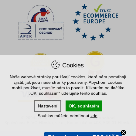
Cookies
Naše webové stránky používají cookies, které nám pomáhají
zjistit, jak jsou naše stránky používány. Abychom cookies
mohli používat, musíte nám to povolit. Kliknutím na tlačítko
„OK, souhlasím“ udělujete tento souhlas.
Nastavení
OK, souhlasím
Souhlas můžete odmítnout
zde
.
© 2004–2026 Spořílek.cz, internetový obchod
Společnost ELVO Hlinsko, s.r.o., Komenského 408, 539 01 Hlinsko