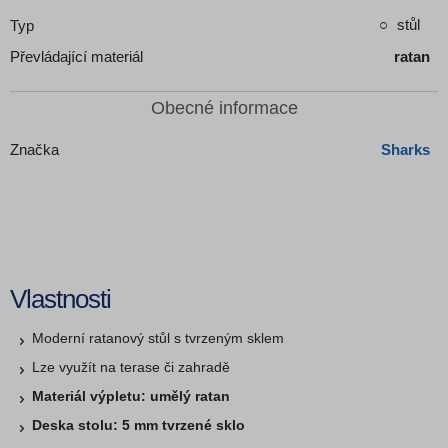
stůl
Typ
Převládající materiál
ratan
Obecné informace
Značka
Sharks
Vlastnosti
Moderní ratanový stůl s tvrzeným sklem
Lze využít na terase či zahradě
Materiál výpletu: umělý ratan
Deska stolu: 5 mm tvrzené sklo