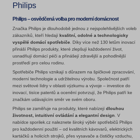
Philips
Philips – osvědčená volba pro moderní domácnost
Značka Philips je dlouhodobě jednou z nejspolehlivějších voleb
zákazníků, kteří hledají
kvalitní, odolné a technologicky
vyspělé domácí spotřebiče
. Díky více než 130 letům inovací
přináší Philips produkty, které zlepšují každodenní život,
usnadňují domácí péči a přinášejí zdravější a pohodlnější
prostředí pro celou rodinu.
Spotřebiče Philips vznikají s důrazem na špičkové zpracování,
moderní technologie a udržitelnou výrobu. Společnost patří
mezi světové lídry v oblasti výzkumu a vývoje – investice do
inovací, tisíce patentů a ocenění potvrzují, že Philips patří ke
značkám udávajícím směr ve svém oboru.
Philips se zaměřuje na produkty, které nabízejí
dlouhou
životnost, intuitivní ovládání a elegantní design
. V
nabídce sporilek.cz naleznete široký výběr spotřebičů Philips
pro každodenní použití – od kvalitních kávovarů, elektrických
kartáčků a holicích strojků, přes vysavače a čističky vzduchu,