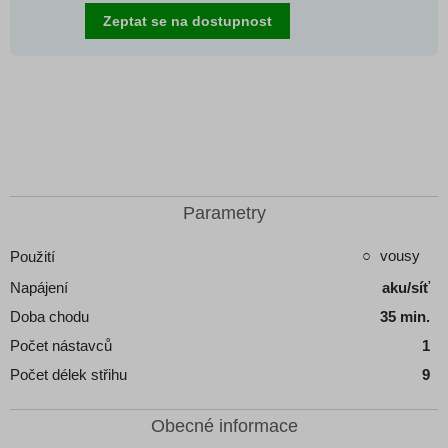
Zeptat se na dostupnost
Parametry
vousy
Použití
Napájení
aku/síť
Doba chodu
35 min.
Počet nástavců
1
Počet délek střihu
9
Obecné informace