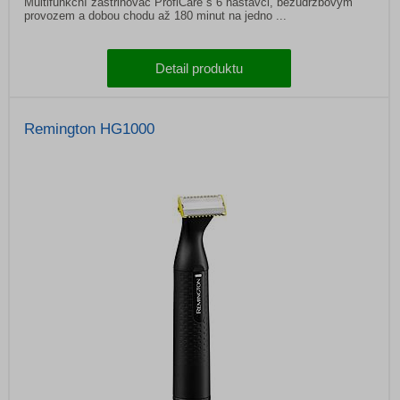
Multifunkční zastřihovač ProfiCare s 6 nástavci, bezúdržbovým
provozem a dobou chodu až 180 minut na jedno ...
Detail produktu
Remington HG1000