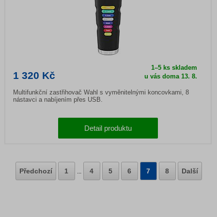
1–5 ks skladem
1 320 Kč
u vás doma 13. 8.
Multifunkční zastřihovač Wahl s vyměnitelnými koncovkami, 8
nástavci a nabíjením přes USB.
Detail produktu
Předchozí
1
4
5
6
7
8
Další
...