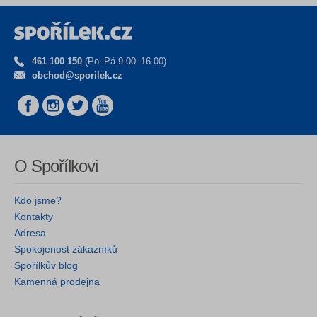
461 100 150
(Po–Pá 9.00–16.00)
obchod@sporilek.cz
O Spořílkovi
Kdo jsme?
Kontakty
Adresa
Spokojenost zákazníků
Spořílkův blog
Kamenná prodejna