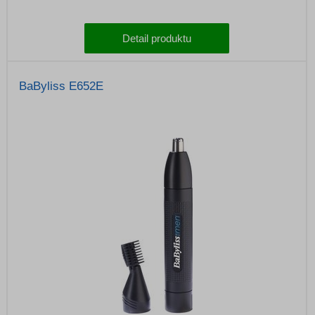
Detail produktu
BaByliss E652E