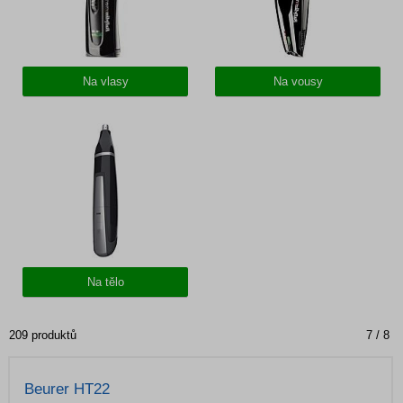
Na vlasy
Na vousy
Na tělo
209 produktů
7 / 8
Beurer HT22