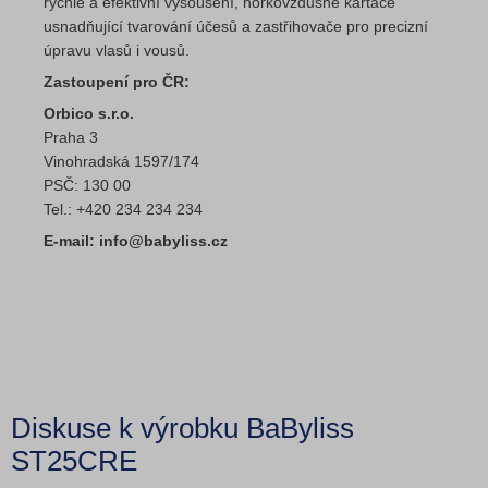
rychlé a efektivní vysoušení, horkovzdušné kartáče
usnadňující tvarování účesů a zastřihovače pro precizní
úpravu vlasů i vousů.
Zastoupení pro ČR:
Orbico s.r.o.
Praha 3
Vinohradská 1597/174
PSČ: 130 00
Tel.: +420 234 234 234
E-mail: info@babyliss.cz
Diskuse k výrobku BaByliss
ST25CRE