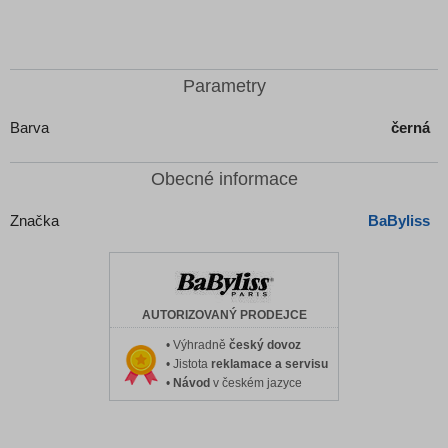
Parametry
Barva
černá
Obecné informace
Značka
BaByliss
AUTORIZOVANÝ PRODEJCE
• Výhradně
český dovoz
• Jistota
reklamace a servisu
•
Návod
v českém jazyce