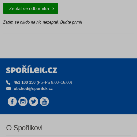
Zeptat se odborníka
Zatím se nikdo na nic nezeptal. Buďte první!
461 100 150
(Po–Pá 9.00–16.00)
obchod@sporilek.cz
O Spořílkovi