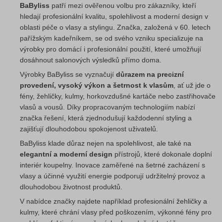
BaByliss
patří mezi ověřenou volbu pro zákazníky, kteří
hledají profesionální kvalitu, spolehlivost a moderní design v
oblasti péče o vlasy a stylingu. Značka, založená v 60. letech
pařížským kadeřníkem, se od svého vzniku specializuje na
výrobky pro domácí i profesionální použití, které umožňují
dosáhnout salonových výsledků přímo doma.
Výrobky BaByliss se vyznačují
důrazem na precizní
provedení, vysoký výkon a šetrnost k vlasům
, ať už jde o
fény, žehličky, kulmy, horkovzdušné kartáče nebo zastřihovače
vlasů a vousů. Díky propracovaným technologiím nabízí
značka řešení, která zjednodušují každodenní styling a
zajišťují dlouhodobou spokojenost uživatelů.
BaByliss klade důraz nejen na spolehlivost, ale také na
elegantní a moderní design
přístrojů, které dokonale doplní
interiér koupelny. Inovace zaměřené na šetrné zacházení s
vlasy a účinné využití energie podporují udržitelný provoz a
dlouhodobou životnost produktů.
V nabídce značky najdete například profesionální žehličky a
kulmy, které chrání vlasy před poškozením, výkonné fény pro