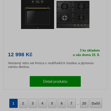
3 ks skladem
12 998 Kč
u vás doma 19. 8.
Vestavný retro set Amica s multifunkční troubou a plynovou
varnou deskou.
Detail produktu
1
2
3
4
5
6
7
20
Další
...