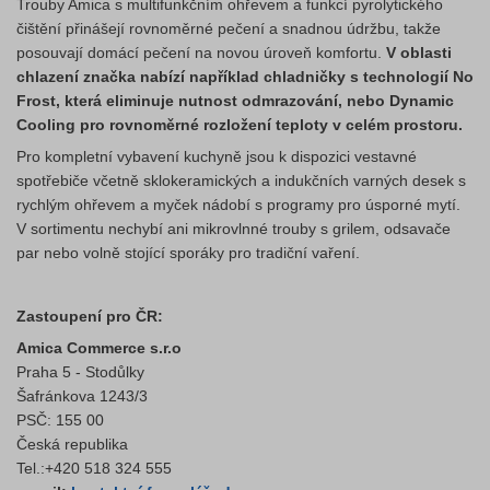
Trouby Amica s multifunkčním ohřevem a funkcí pyrolytického
čištění přinášejí rovnoměrné pečení a snadnou údržbu, takže
posouvají domácí pečení na novou úroveň komfortu.
V oblasti
chlazení značka nabízí například chladničky s technologií No
Frost, která eliminuje nutnost odmrazování, nebo Dynamic
Cooling pro rovnoměrné rozložení teploty v celém prostoru.
Pro kompletní vybavení kuchyně jsou k dispozici vestavné
spotřebiče včetně sklokeramických a indukčních varných desek s
rychlým ohřevem a myček nádobí s programy pro úsporné mytí.
V sortimentu nechybí ani mikrovlnné trouby s grilem, odsavače
par nebo volně stojící sporáky pro tradiční vaření.
Zastoupení pro ČR:
Amica Commerce s.r.o
Praha 5 - Stodůlky
Šafránkova 1243/3
PSČ: 155 00
Česká republika
Tel.:+420 518 324 555