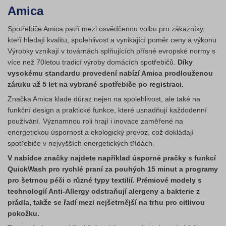
Amica
Spotřebiče Amica patří mezi osvědčenou volbu pro zákazníky,
kteří hledají kvalitu, spolehlivost a vynikající poměr ceny a výkonu.
Výrobky vznikají v továrnách splňujících přísné evropské normy s
více než 70letou tradicí výroby domácích spotřebičů.
Díky
vysokému standardu provedení nabízí Amica prodlouženou
záruku až 5 let na vybrané spotřebiče po registraci.
Značka Amica klade důraz nejen na spolehlivost, ale také na
funkční design a praktické funkce, které usnadňují každodenní
používání. Významnou roli hrají i inovace zaměřené na
energetickou úspornost a ekologický provoz, což dokládají
spotřebiče v nejvyšších energetických třídách.
V nabídce značky najdete například úsporné pračky s funkcí
QuickWash pro rychlé praní za pouhých 15 minut a programy
pro šetrnou péči o různé typy textilií. Prémiové modely s
technologií Anti-Allergy odstraňují alergeny a bakterie z
prádla, takže se řadí mezi nejšetrnější na trhu pro citlivou
pokožku.