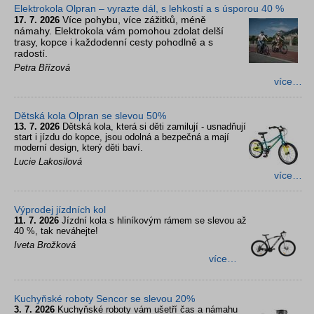
Elektrokola Olpran – vyrazte dál, s lehkostí a s úsporou 40 %
Více pohybu, více zážitků, méně
17. 7. 2026
námahy. Elektrokola vám pomohou zdolat delší
trasy, kopce i každodenní cesty pohodlně a s
radostí.
Petra Břízová
více…
Dětská kola Olpran se slevou 50%
13. 7. 2026
Dětská kola, která si děti zamilují - usnadňují
start i jízdu do kopce, jsou odolná a bezpečná a mají
moderní design, který děti baví.
Lucie Lakosilová
více…
Výprodej jízdních kol
11. 7. 2026
Jízdní kola s hliníkovým rámem se slevou až
40 %, tak neváhejte!
Iveta Brožková
více…
Kuchyňské roboty Sencor se slevou 20%
3. 7. 2026
Kuchyňské roboty vám ušetří čas a námahu