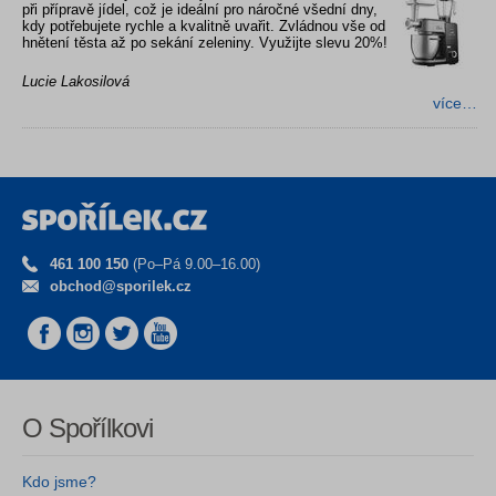
při přípravě jídel, což je ideální pro náročné všední dny,
kdy potřebujete rychle a kvalitně uvařit. Zvládnou vše od
hnětení těsta až po sekání zeleniny. Využijte slevu 20%!
Lucie Lakosilová
více…
461 100 150
(Po–Pá 9.00–16.00)
obchod@sporilek.cz
O Spořílkovi
Kdo jsme?