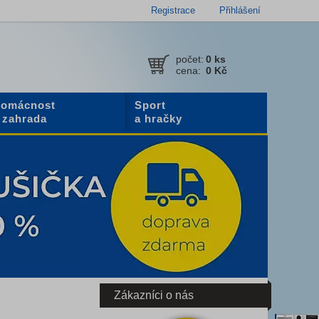
Registrace
Přihlášení
počet:
0
ks
cena:
0 Kč
omácnost
Sport
 zahrada
a hračky
Zákazníci o nás