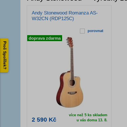
Andy Stonewood Romanza AS-
W32CN (RDP125C)
porovnat
doprava zdarma
Proč Spořílek?
více než 5 ks skladem
2 590 Kč
u vás doma 13. 8.