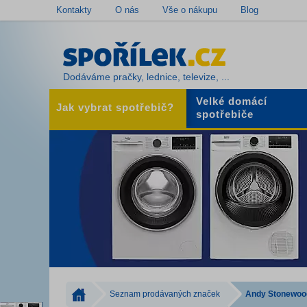
Kontakty
O nás
Vše o nákupu
Blog
Dodáváme pračky, lednice, televize, ...
Velké domácí
Jak vybrat spotřebič?
spotřebiče
Seznam prodávaných značek
Andy Stonewoo