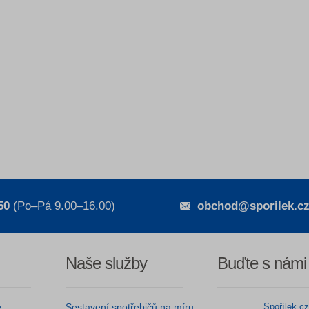
50
(Po–Pá 9.00–16.00)
obchod@sporilek.c
Naše služby
Buďte s námi
y
Sestavení spotřebičů na míru
Spořílek.c