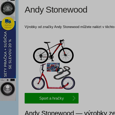
Andy Stonewood
Výrobky od značky Andy Stonewood můžete nalézt v těchto 
Sport a hračky
Andy Stonewood — výrobky ze 