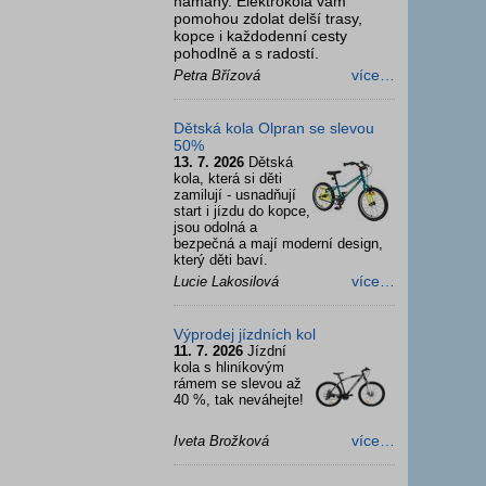
námahy. Elektrokola vám
pomohou zdolat delší trasy,
kopce i každodenní cesty
pohodlně a s radostí.
více…
Petra Břízová
Dětská kola Olpran se slevou
50%
13. 7. 2026
Dětská
kola, která si děti
zamilují - usnadňují
start i jízdu do kopce,
jsou odolná a
bezpečná a mají moderní design,
který děti baví.
více…
Lucie Lakosilová
Výprodej jízdních kol
11. 7. 2026
Jízdní
kola s hliníkovým
rámem se slevou až
40 %, tak neváhejte!
více…
Iveta Brožková