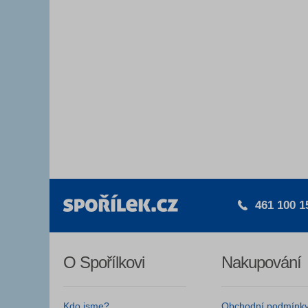
461 100 1
O Spořílkovi
Nakupování
Kdo jsme?
Obchodní podmínk