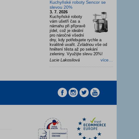
Kuchyňské roboty Sencor se
slevou 20%
3. 7. 2026
Kuchyňské roboty
vám ušetří čas a
námahu při přípravě
jídel, což je ideální
pro náročné všední
dny, kdy potřebujete rychle a
kvalitně uvařit. Zvládnou vše od
hnětení těsta až po sekání
zeleniny. Využijte slevu 20%!
více…
Lucie Lakosilová
z
z