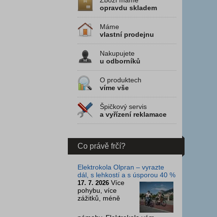
Zboží máme
opravdu skladem
Máme
vlastní prodejnu
Nakupujete
u odborníků
O produktech
víme vše
Špičkový servis
a vyřízení reklamace
Co právě frčí?
Elektrokola Olpran – vyrazte
dál, s lehkostí a s úsporou 40 %
Více
17. 7. 2026
pohybu, více
zážitků, méně