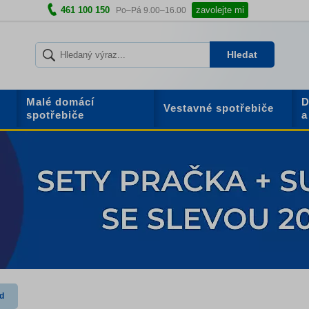
461 100 150
zavolejte mi
Po–Pá 9.00–16.00
Hledat
Malé domácí
D
Vestavné spotřebiče
spotřebiče
a
d