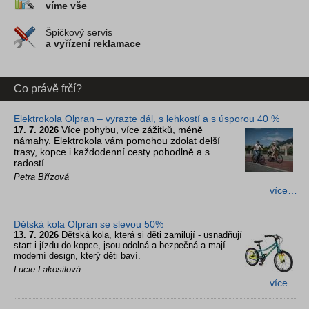
víme vše
Špičkový servis
a vyřízení reklamace
Co právě frčí?
Elektrokola Olpran – vyrazte dál, s lehkostí a s úsporou 40 %
Více pohybu, více zážitků, méně
17. 7. 2026
námahy. Elektrokola vám pomohou zdolat delší
trasy, kopce i každodenní cesty pohodlně a s
radostí.
Petra Břízová
více…
Dětská kola Olpran se slevou 50%
13. 7. 2026
Dětská kola, která si děti zamilují - usnadňují
start i jízdu do kopce, jsou odolná a bezpečná a mají
moderní design, který děti baví.
Lucie Lakosilová
více…