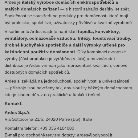
Ardes je
italský výrobce domácích elektrospotřebičů a
malých domácích zařízení
— s historií sahající desítky let zpět.
Společnost se soustředí na produkty pro domácnost, které mají
být praktické, spolehlivé, uživatelsky přívětivé a kvalitně vyrobené.
V sortimentu Ardes najdete například
topidla, konvektory,
ventilátory, ochlazovače vzduchu, fritézy, toustovací trouby,
drobné kuchyňské spotřebiče a další výrobky určené pro
každodenní použití v domácnosti.
Díky kombinaci evropské
výroby (část produkce je vyráběna v Itálii) a mezinárodní
distribuce je Ardes vnímán jako reprezentant kvalitních, cenově
dostupných domácích spotřebičů.
Ardes si zakládá na jednoduchosti, spolehlivosti a univerzálnosti
— přístroje jsou navrženy tak, aby sloužily běžným domácnostem,
kde je kladen důraz na praktické a funkční řešení.
Kontakt:
Ardes S.p.A.
Via Sottocorna 21/b, 24020 Parre (BG), Itálie
Kontaktní telefon: +39 035 4104000
E‑mail pro obchodní/servisní dotazy: ardes@polypool.it