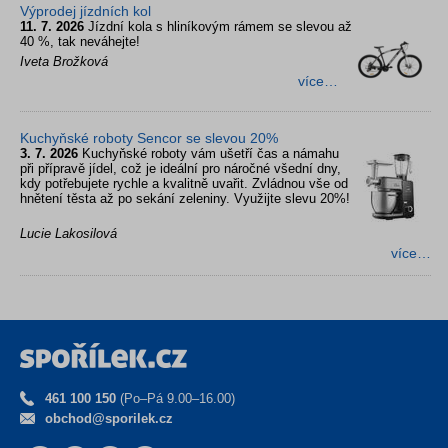
Výprodej jízdních kol
11. 7. 2026
Jízdní kola s hliníkovým rámem se slevou až
40 %, tak neváhejte!
Iveta Brožková
více…
Kuchyňské roboty Sencor se slevou 20%
3. 7. 2026
Kuchyňské roboty vám ušetří čas a námahu
při přípravě jídel, což je ideální pro náročné všední dny,
kdy potřebujete rychle a kvalitně uvařit. Zvládnou vše od
hnětení těsta až po sekání zeleniny. Využijte slevu 20%!
Lucie Lakosilová
více…
461 100 150
(Po–Pá 9.00–16.00)
obchod@sporilek.cz