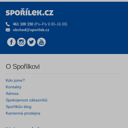
461 100 150
(Po–Pá 9.00–16.00)
obchod@sporilek.cz
O Spořílkovi
Kdo jsme?
Kontakty
Adresa
Spokojenost zákazníků
Spořílkův blog
Kamenná prodejna