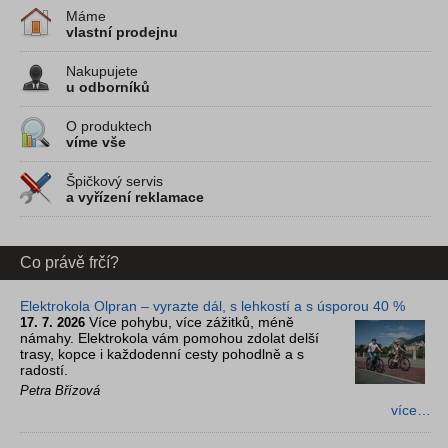
Máme
vlastní prodejnu
Nakupujete
u odborníků
O produktech
víme vše
Špičkový servis
a vyřízení reklamace
Co právě frčí?
Elektrokola Olpran – vyrazte dál, s lehkostí a s úsporou 40 %
Více pohybu, více zážitků, méně
17. 7. 2026
námahy. Elektrokola vám pomohou zdolat delší
trasy, kopce i každodenní cesty pohodlně a s
radostí.
Petra Břízová
více…