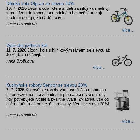
Dětská kola Olpran se slevou 50%
13. 7. 2026
Dětská kola, která si děti zamilují - usnadňují
start i jízdu do kopce, jsou odolná a bezpečná a mají
moderní design, který děti baví.
Lucie Lakosilová
více…
Výprodej jízdních kol
11. 7. 2026
Jízdní kola s hliníkovým rámem se slevou až
40 %, tak neváhejte!
Iveta Brožková
více…
Kuchyňské roboty Sencor se slevou 20%
3. 7. 2026
Kuchyňské roboty vám ušetří čas a námahu
při přípravě jídel, což je ideální pro náročné všední dny,
kdy potřebujete rychle a kvalitně uvařit. Zvládnou vše od
hnětení těsta až po sekání zeleniny. Využijte slevu 20%!
Lucie Lakosilová
více…