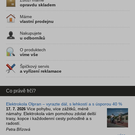
Zboží máme
opravdu skladem
Máme
vlastní prodejnu
Nakupujete
u odborníků
O produktech
víme vše
Špičkový servis
a vyřízení reklamace
Co právě frčí?
Elektrokola Olpran – vyrazte dál, s lehkostí a s úsporou 40 %
Více pohybu, více zážitků, méně
17. 7. 2026
námahy. Elektrokola vám pomohou zdolat delší
trasy, kopce i každodenní cesty pohodlně a s
radostí.
Petra Břízová