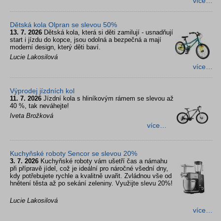
více…
Dětská kola Olpran se slevou 50%
13. 7. 2026
Dětská kola, která si děti zamilují - usnadňují
start i jízdu do kopce, jsou odolná a bezpečná a mají
moderní design, který děti baví.
Lucie Lakosilová
více…
Výprodej jízdních kol
11. 7. 2026
Jízdní kola s hliníkovým rámem se slevou až
40 %, tak neváhejte!
Iveta Brožková
více…
Kuchyňské roboty Sencor se slevou 20%
3. 7. 2026
Kuchyňské roboty vám ušetří čas a námahu
při přípravě jídel, což je ideální pro náročné všední dny,
kdy potřebujete rychle a kvalitně uvařit. Zvládnou vše od
hnětení těsta až po sekání zeleniny. Využijte slevu 20%!
Lucie Lakosilová
více…